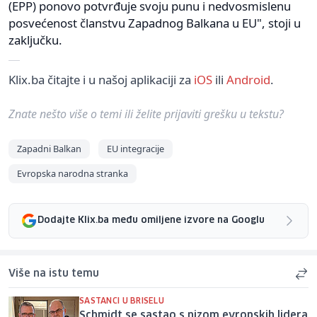
(EPP) ponovo potvrđuje svoju punu i nedvosmislenu
posvećenost članstvu Zapadnog Balkana u EU", stoji u
zaključku.
Klix.ba čitajte i u našoj aplikaciji za
iOS
ili
Android
.
Znate nešto više o temi ili želite prijaviti grešku u tekstu?
Zapadni Balkan
EU integracije
Evropska narodna stranka
Dodajte Klix.ba među omiljene izvore na Googlu
Više na istu temu
SASTANCI U BRISELU
Schmidt se sastao s nizom evropskih lidera