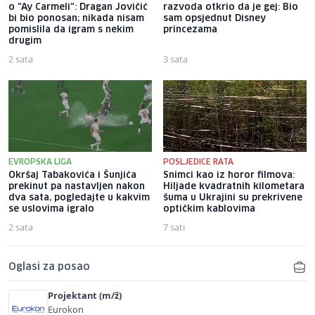
o "Ay Carmeli": Dragan Jovičić
razvoda otkrio da je gej: Bio
bi bio ponosan; nikada nisam
sam opsjednut Disney
pomislila da igram s nekim
princezama
drugim
2 sata
3 sata
EVROPSKA LIGA
POSLJEDICE RATA
Okršaj Tabakovića i Šunjića
Snimci kao iz horor filmova:
prekinut pa nastavljen nakon
Hiljade kvadratnih kilometara
dva sata, pogledajte u kakvim
šuma u Ukrajini su prekrivene
se uslovima igralo
optičkim kablovima
2 sata
7 sati
Oglasi za posao
Projektant (m/ž)
Eurokon