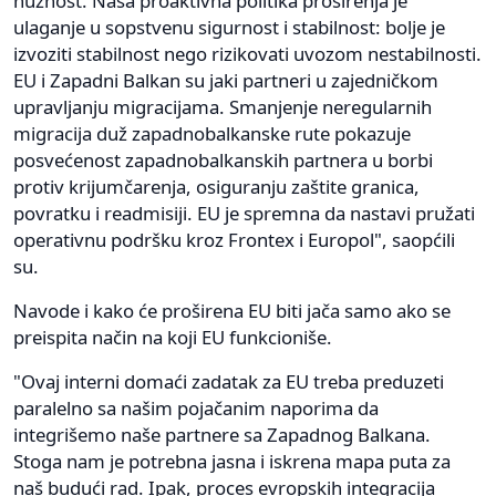
nužnost. Naša proaktivna politika proširenja je
ulaganje u sopstvenu sigurnost i stabilnost: bolje je
izvoziti stabilnost nego rizikovati uvozom nestabilnosti.
EU i Zapadni Balkan su jaki partneri u zajedničkom
upravljanju migracijama. Smanjenje neregularnih
migracija duž zapadnobalkanske rute pokazuje
posvećenost zapadnobalkanskih partnera u borbi
protiv krijumčarenja, osiguranju zaštite granica,
povratku i readmisiji. EU je spremna da nastavi pružati
operativnu podršku kroz Frontex i Europol", saopćili
su.
Navode i kako će proširena EU biti jača samo ako se
preispita način na koji EU funkcioniše.
"Ovaj interni domaći zadatak za EU treba preduzeti
paralelno sa našim pojačanim naporima da
integrišemo naše partnere sa Zapadnog Balkana.
Stoga nam je potrebna jasna i iskrena mapa puta za
naš budući rad. Ipak, proces evropskih integracija