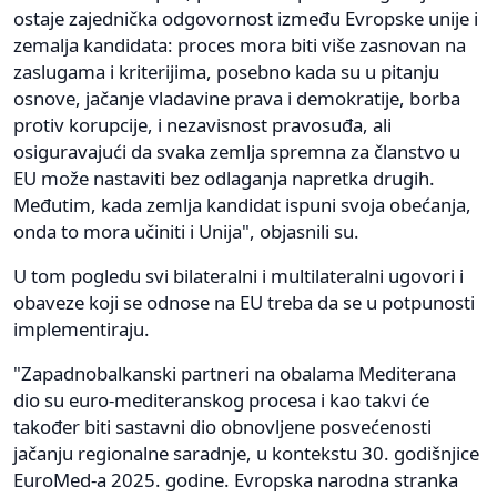
ostaje zajednička odgovornost između Evropske unije i
zemalja kandidata: proces mora biti više zasnovan na
zaslugama i kriterijima, posebno kada su u pitanju
osnove, jačanje vladavine prava i demokratije, borba
protiv korupcije, i nezavisnost pravosuđa, ali
osiguravajući da svaka zemlja spremna za članstvo u
EU može nastaviti bez odlaganja napretka drugih.
Međutim, kada zemlja kandidat ispuni svoja obećanja,
onda to mora učiniti i Unija", objasnili su.
U tom pogledu svi bilateralni i multilateralni ugovori i
obaveze koji se odnose na EU treba da se u potpunosti
implementiraju.
"Zapadnobalkanski partneri na obalama Mediterana
dio su euro-mediteranskog procesa i kao takvi će
također biti sastavni dio obnovljene posvećenosti
jačanju regionalne saradnje, u kontekstu 30. godišnjice
EuroMed-a 2025. godine. Evropska narodna stranka