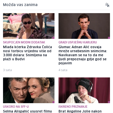
Možda vas zanima
SKUPOCJEN MODNI DODATAK
GRADI USPJEŠNU KARIJERU
Mlađa kćerka Zdravka Čolića
Glumac Adnan Alić osvaja
nosi torbicu vrijednu više od
mreže urnebesnim snimcima:
3.000 dolara: Snimljena na
Navikavam se na to da me
plaži u Budvi
ljudi prepoznaju gdje god se
pojavim
3 sata
4 sata
USKORO NA SFF-U
ISKRENO PRIZNANJE
Selma Alispahić ususret filmu
Brat Angeline Jolie nakon