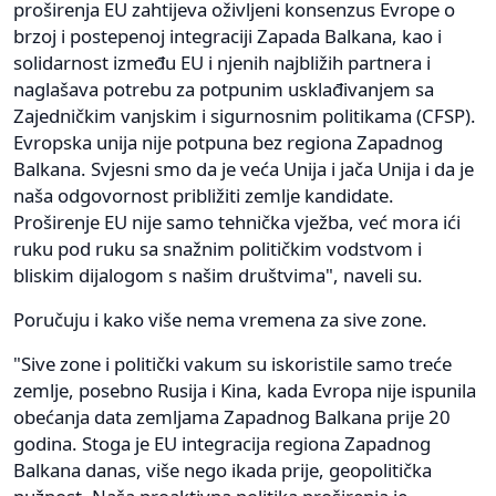
proširenja EU zahtijeva oživljeni konsenzus Evrope o
brzoj i postepenoj integraciji Zapada Balkana, kao i
solidarnost između EU i njenih najbližih partnera i
naglašava potrebu za potpunim usklađivanjem sa
Zajedničkim vanjskim i sigurnosnim politikama (CFSP).
Evropska unija nije potpuna bez regiona Zapadnog
Balkana. Svjesni smo da je veća Unija i jača Unija i da je
naša odgovornost približiti zemlje kandidate.
Proširenje EU nije samo tehnička vježba, već mora ići
ruku pod ruku sa snažnim političkim vodstvom i
bliskim dijalogom s našim društvima", naveli su.
Poručuju i kako više nema vremena za sive zone.
"Sive zone i politički vakum su iskoristile samo treće
zemlje, posebno Rusija i Kina, kada Evropa nije ispunila
obećanja data zemljama Zapadnog Balkana prije 20
godina. Stoga je EU integracija regiona Zapadnog
Balkana danas, više nego ikada prije, geopolitička