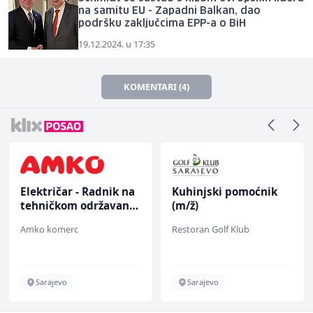
na samitu EU - Zapadni Balkan, dao
podršku zaključcima EPP-a o BiH
19.12.2024. u 17:35
KOMENTARI (4)
Električar - Radnik na
Kuhinjski pomoćnik
tehničkom održavanju
(m/ž)
(m/ž)
Amko komerc
Restoran Golf Klub
Sarajevo
Sarajevo