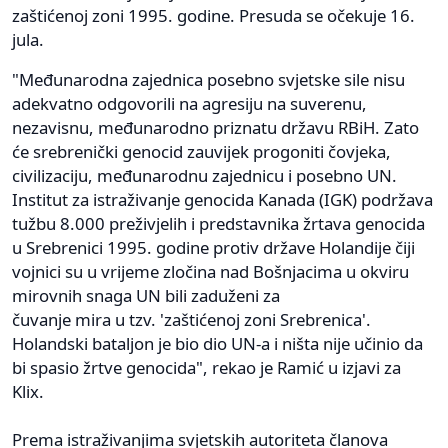
zaštićenoj zoni 1995. godine. Presuda se očekuje 16.
jula.
"Međunarodna zajednica posebno svjetske sile nisu
adekvatno odgovorili na agresiju na suverenu,
nezavisnu, međunarodno priznatu državu RBiH. Zato
će srebrenički genocid zauvijek progoniti čovjeka,
civilizaciju, međunarodnu zajednicu i posebno UN.
Institut za istraživanje genocida Kanada (IGK) podržava
tužbu 8.000 preživjelih i predstavnika žrtava genocida
u Srebrenici 1995. godine protiv države Holandije čiji
vojnici su u vrijeme zločina nad Bošnjacima u okviru
mirovnih snaga UN bili zaduženi za
čuvanje mira u tzv. 'zaštićenoj zoni Srebrenica'.
Holandski bataljon je bio dio UN-a i ništa nije učinio da
bi spasio žrtve genocida", rekao je Ramić u izjavi za
Klix.
Prema istraživanjima svjetskih autoriteta članova