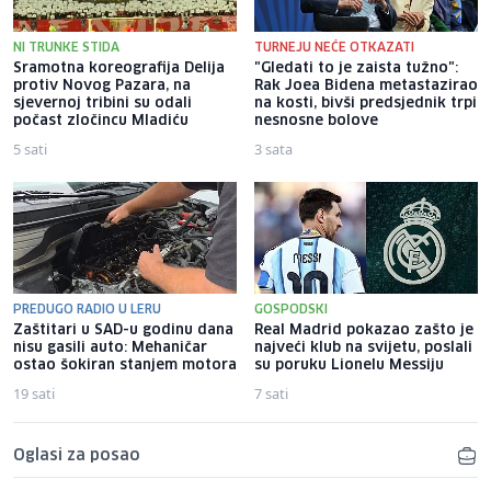
NI TRUNKE STIDA
TURNEJU NEĆE OTKAZATI
Sramotna koreografija Delija
"Gledati to je zaista tužno":
protiv Novog Pazara, na
Rak Joea Bidena metastazirao
sjevernoj tribini su odali
na kosti, bivši predsjednik trpi
počast zločincu Mladiću
nesnosne bolove
5 sati
3 sata
PREDUGO RADIO U LERU
GOSPODSKI
Zaštitari u SAD-u godinu dana
Real Madrid pokazao zašto je
nisu gasili auto: Mehaničar
najveći klub na svijetu, poslali
ostao šokiran stanjem motora
su poruku Lionelu Messiju
19 sati
7 sati
Oglasi za posao