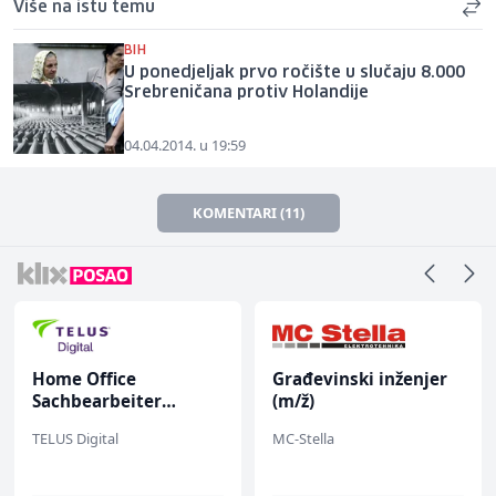
Više na istu temu
BIH
U ponedjeljak prvo ročište u slučaju 8.000
Srebreničana protiv Holandije
04.04.2014. u 19:59
KOMENTARI (11)
Home Office
Građevinski inženjer
Sachbearbeiter
(m/ž)
(m/w/d) für einen
TELUS Digital
MC-Stella
bekannten deutschen
Energieversorger