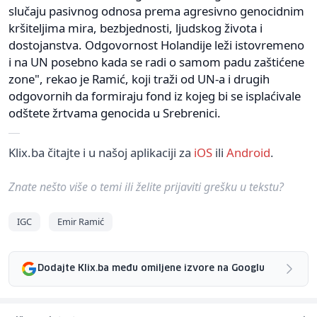
slučaju pasivnog odnosa prema agresivno genocidnim
kršiteljima mira, bezbjednosti, ljudskog života i
dostojanstva. Odgovornost Holandije leži istovremeno
i na UN posebno kada se radi o samom padu zaštićene
zone", rekao je Ramić, koji traži od UN-a i drugih
odgovornih da formiraju fond iz kojeg bi se isplaćivale
odštete žrtvama genocida u Srebrenici.
Klix.ba čitajte i u našoj aplikaciji za
iOS
ili
Android
.
Znate nešto više o temi ili želite prijaviti grešku u tekstu?
IGC
Emir Ramić
Dodajte Klix.ba među omiljene izvore na Googlu