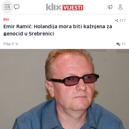
117
BIH
Emir Ramić: Holandija mora biti kažnjena za
genocid u Srebrenici
Piše: F. V.
11