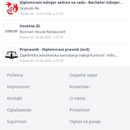
Diplomirani inžinjer zaštite na radu - Bachelor inžinjer
sigurnosti i pomoći (m/ž)
Granulo-Re
Prijava do: 13.08.2026. u 23:59
Hostesa (ž)
Bosnian House Restaurant
Prijava do: 20.08.2026. u 23:59
Pripravnik - Diplomirani pravnik (m/ž)
Zajednička advokatska kancelarija Hakija Kurtović i Adis
Kurtović
Prijava do: 30.08.2026. u 23:59
Početna
Dojavite vijest
Impressum
Komentari
Kontakt
O nama
Oglašavanje
Privatnost
Sigurnost
Oglasi za posao