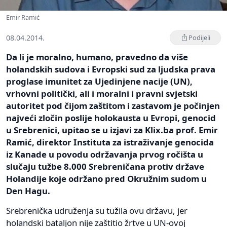
Emir Ramić
08.04.2014.
Podijeli
Da li je moralno, humano, pravedno da više
holandskih sudova i Evropski sud za ljudska prava
proglase imunitet za Ujedinjene nacije (UN),
vrhovni politički, ali i moralni i pravni svjetski
autoritet pod čijom zaštitom i zastavom je počinjen
najveći zločin poslije holokausta u Evropi, genocid
u Srebrenici, upitao se u izjavi za Klix.ba prof. Emir
Ramić, direktor Instituta za istraživanje genocida
iz Kanade u povodu održavanja prvog ročišta u
slučaju tužbe 8.000 Srebreničana protiv države
Holandije koje održano pred Okružnim sudom u
Den Hagu.
Srebrenička udruženja su tužila ovu državu, jer
holandski bataljon nije zaštitio žrtve u UN-ovoj