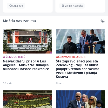
Sarajevo
Velika Kladuša
Možda vas zanima
O ČEMU JE RIJEČ
OČEKIVAN PREOKRET?
Nesvakidašnji prizor u Los
Šta zapravo znači posjeta
Angelesu: Muškarac snimljen u
Zelenskog Srbiji: Iza kulisa
billboardu nasred raskrsnice
poljoprivrednih sporazuma,
veza s Moskvom i pitanja
Kosova
14 sati
8 sati