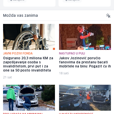
Možda vas zanima
JAVNI POZIVI FONDA
NASTUPAO U PULI
Osigurano 20,3 miliona KM za
Jakov Jozinović poručio
zapošljavanje osoba s
fanovima da prestanu bacati
invaliditetom, prvi put i za
mobitele na binu: Pogazit ću ih
one sa 50 posto invaliditeta
18 sati
21 sat