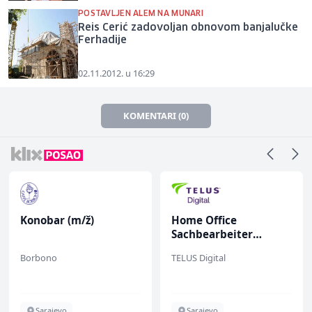
POSTAVLJEN ALEM NA MUNARI
Reis Cerić zadovoljan obnovom banjalučke
Ferhadije
02.11.2012. u 16:29
KOMENTARI (0)
Konobar (m/ž)
Home Office
Sachbearbeiter
(m/w/d) für einen
Borbono
TELUS Digital
bekannten deutschen
Energieversorger
Sarajevo
Sarajevo