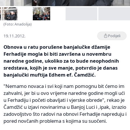
(Foto: Anadolija)
19.11.2012.
Podijeli
Obnova u ratu porušene banjalučke džamije
Ferhadije mogla bi biti završena u novembru
naredne godine, ukoliko za to bude neophodnih
sredstava, kojih je sve manje, potvrdio je danas
banjalučki muftija Edhem ef. Čamdžić.
"Nemamo novaca i svi koji nam pomognu bit ćemo im
zahvalni, jer bi u ovo vrijeme naredne godine mogli ući
u Ferhadiju i početi obavljati i vjerske obrede", rekao je
Čamdžić u izjavi novinarima u Banjoj Luci i ,ipak, izrazio
zadovoljstvo što radovi na obnovi Ferhadije napreduju i
pored novčanih problema s kojima su suočeni.