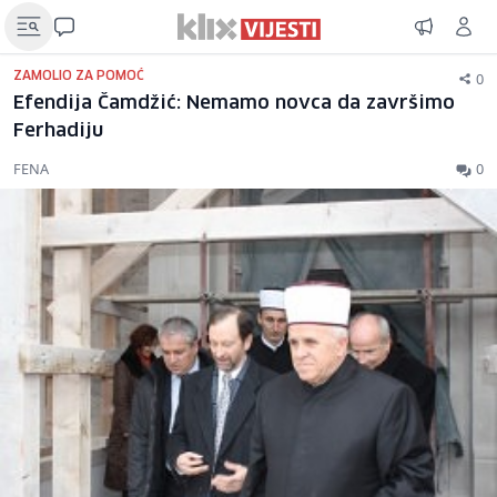
0
ZAMOLIO ZA POMOĆ
Efendija Čamdžić: Nemamo novca da završimo
Ferhadiju
FENA
0