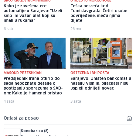
BROJ KRAĐA NA MINIMUMU
U MJESTU MOKRONOGE
Kako je završena ere
Teška nesreća kod
automafije u Sarajevu: "Uzeli
Tomislavgrada: Četiri osobe
smo im važan alat koji su
povrijeđene, među njima i
imali u rukama"
dijete
6 sati
26 min
MASOUD PEZESHKIAN
OŠTEĆENA I BH POŠTA
Predsjednik Irana otkrio do
Sarajevo: Uništen bankomat u
sada nepoznate detalje o
naselju Višnjik, pljačkaši nisu
postizanju sporazuma s SAD-
uspjeli odnijeti novac
om: Kako je Hamenei pristao
4 sata
3 sata
Oglasi za posao
Konobarica (ž)