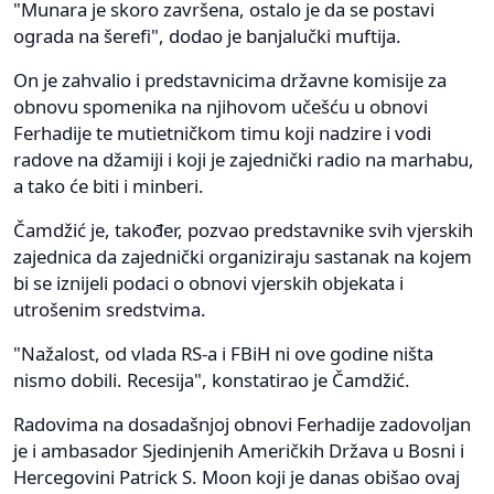
"Munara je skoro završena, ostalo je da se postavi
ograda na šerefi", dodao je banjalučki muftija.
On je zahvalio i predstavnicima državne komisije za
obnovu spomenika na njihovom učešću u obnovi
Ferhadije te mutietničkom timu koji nadzire i vodi
radove na džamiji i koji je zajednički radio na marhabu,
a tako će biti i minberi.
Čamdžić je, također, pozvao predstavnike svih vjerskih
zajednica da zajednički organiziraju sastanak na kojem
bi se iznijeli podaci o obnovi vjerskih objekata i
utrošenim sredstvima.
"Nažalost, od vlada RS-a i FBiH ni ove godine ništa
nismo dobili. Recesija", konstatirao je Čamdžić.
Radovima na dosadašnjoj obnovi Ferhadije zadovoljan
je i ambasador Sjedinjenih Američkih Država u Bosni i
Hercegovini Patrick S. Moon koji je danas obišao ovaj