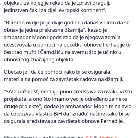
objekat, za kojeg je rekao da je „pravi dragulj,
jedinstven čak i za cijeli evropski kontinent“.
"Bili smo ovdje prije dvije godine i danas vidimo da se
obnavlja jedna prekrasna džamija", kazao je
ambasador Moon i podsjetio da je njegova zemlja
učestvovala u pomoći na početku obnove Ferhadije te
čestitao muftiji Čamdžiću na svemu što je učinio u
obnovi tog značajnog objekta.
Obećao je i da će pomoći kako bi se osigurala
materijalna pomoć za završetak radova na džamiji.
"SAD, nažalost, nemaju puno sredstava za ovaku vrstu
projekata, a ono što imamo već je određeno za neke
druge projekte", dodao je ambasador Moon te najavio
da će pozvati vlasti u BiH da 'iznađu' načine kako bi se
osigurala sredstava za završetak obnove Ferhadije.