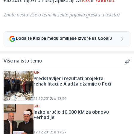
Klix.ba čitajte i u našoj aplikaciji za
iOS
ili
Android
.
Znate nešto više o temi ili želite prijaviti grešku u tekstu?
Dodajte Klix.ba među omiljene izvore na Googlu
Više na istu temu
BIH
Predstavljeni rezultati projekta
rehabilitacije Aladža džamije u Foči
21.12.2012. u 13:56
BIH
Inzko uručio 10.000 KM za obnovu
Ferhadije
17.12.2012. u 17:27