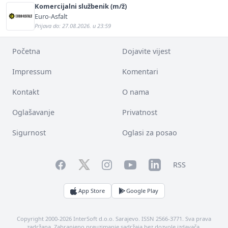
Komercijalni službenik (m/ž)
Euro-Asfalt
Prijava do: 27.08.2026. u 23:59
Početna
Dojavite vijest
Impressum
Komentari
Kontakt
O nama
Oglašavanje
Privatnost
Sigurnost
Oglasi za posao
Facebook
YouTube
LinkedIn
Twitter
Instagram
RSS
App Store
Google Play
Copyright 2000-2026 InterSoft d.o.o. Sarajevo. ISSN 2566-3771. Sva prava
zadržana. Zabranjeno preuzimanje sadržaja bez dozvole izdavača.