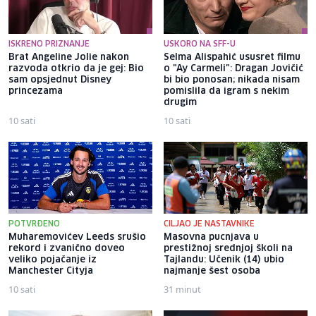
ISKRENO PRIZNANJE
USKORO NA SFF-U
Brat Angeline Jolie nakon
Selma Alispahić ususret filmu
razvoda otkrio da je gej: Bio
o "Ay Carmeli": Dragan Jovičić
sam opsjednut Disney
bi bio ponosan; nikada nisam
princezama
pomislila da igram s nekim
drugim
10 sati
10 sati
POTVRĐENO
CILJAO JE NASTAVNIKE
Muharemovićev Leeds srušio
Masovna pucnjava u
rekord i zvanično doveo
prestižnoj srednjoj školi na
veliko pojačanje iz
Tajlandu: Učenik (14) ubio
Manchester Cityja
najmanje šest osoba
10 sati
31 minut