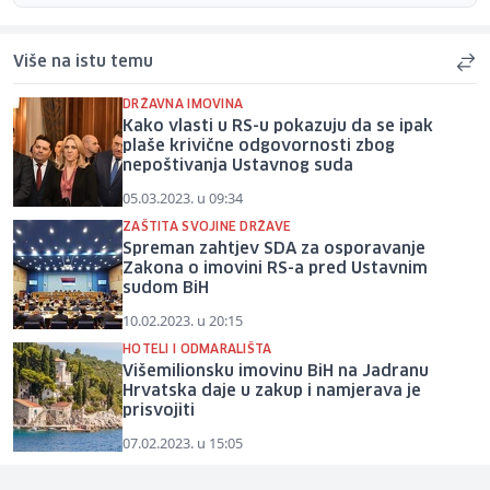
Više na istu temu
DRŽAVNA IMOVINA
Kako vlasti u RS-u pokazuju da se ipak
plaše krivične odgovornosti zbog
nepoštivanja Ustavnog suda
05.03.2023. u 09:34
ZAŠTITA SVOJINE DRŽAVE
Spreman zahtjev SDA za osporavanje
Zakona o imovini RS-a pred Ustavnim
sudom BiH
10.02.2023. u 20:15
HOTELI I ODMARALIŠTA
Višemilionsku imovinu BiH na Jadranu
Hrvatska daje u zakup i namjerava je
prisvojiti
07.02.2023. u 15:05