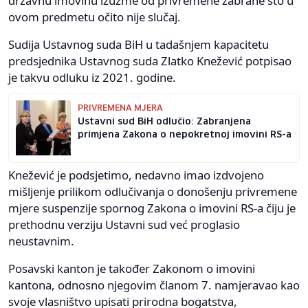
državnu imovinu izuzme od privremene zabrane što u
ovom predmetu očito nije slučaj.
Sudija Ustavnog suda BiH u tadašnjem kapacitetu
predsjednika Ustavnog suda Zlatko Knežević potpisao
je takvu odluku iz 2021. godine.
PRIVREMENA MJERA
Ustavni sud BiH odlučio: Zabranjena
primjena Zakona o nepokretnoj imovini RS-a
Knežević je podsjetimo, nedavno imao izdvojeno
mišljenje prilikom odlučivanja o donošenju privremene
mjere suspenzije spornog Zakona o imovini RS-a čiju je
prethodnu verziju Ustavni sud već proglasio
neustavnim.
Posavski kanton je također Zakonom o imovini
kantona, odnosno njegovim članom 7. namjeravao kao
svoje vlasništvo upisati prirodna bogatstva,