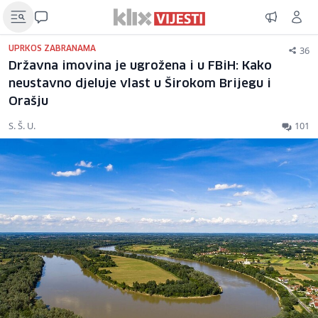
36
UPRKOS ZABRANAMA
Državna imovina je ugrožena i u FBiH: Kako
neustavno djeluje vlast u Širokom Brijegu i
Orašju
S. Š. U.
101