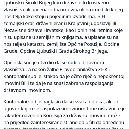
Ljubuški i Široki Brijeg kao državno ili društveno
vlasništvo ili općenarodna imovina ili na ime bilo kojeg
nositelja kako stoji u pojedinim izvadcima, BiH
zemaljski erar, državni erar u Kraljevini Jugoslaviji ili
Nezavisne države Hrvatske, kao i onih nekretnina koje
nisu upisane u zemljišnim knjigama, a upisane su na
nositelje u katastru zemljišta Općine Posušje, Općine
Grude, Općine Ljubuški i Grada Širokog Brijega.
Općinski sud je utvrdio da se radi o državnom
vlasništvu, a nakon žalbe Pravobranilaštva ZHK i
Kantonalni sud je istakao da je očito riječ o nepokrentoj
imovini BiH te da je na snazi zabrana raspolaganja
državnom imovinom.
Kantonalni sud je naglasio da su svaka odluka, akt ili
ugovor kojim se raspolaže imovinom time ništavni te je
također naveo da Komisija za državnu imovinu može
na prijedlog zainteresirane strane odlučiti da određenu