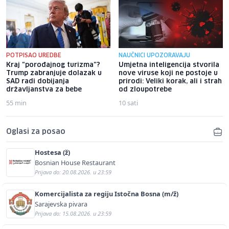
POTPISAO UREDBE
NAUČNICI UPOZORAVAJU
Kraj "porođajnog turizma"?
Umjetna inteligencija stvorila
Trump zabranjuje dolazak u
nove viruse koji ne postoje u
SAD radi dobijanja
prirodi: Veliki korak, ali i strah
državljanstva za bebe
od zloupotrebe
55 min
10 sati
Oglasi za posao
Hostesa (ž)
Bosnian House Restaurant
Prijava do: 20.08.2026. u 23:59
Komercijalista za regiju Istočna Bosna (m/ž)
Sarajevska pivara
Prijava do: 15.08.2026. u 23:59