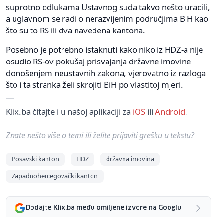
suprotno odlukama Ustavnog suda takvo nešto uradili,
a uglavnom se radi o nerazvijenim područjima BiH kao
što su to RS ili dva navedena kantona.
Posebno je potrebno istaknuti kako niko iz HDZ-a nije
osudio RS-ov pokušaj prisvajanja državne imovine
donošenjem neustavnih zakona, vjerovatno iz razloga
što i ta stranka želi skrojiti BiH po vlastitoj mjeri.
Klix.ba čitajte i u našoj aplikaciji za
iOS
ili
Android
.
Znate nešto više o temi ili želite prijaviti grešku u tekstu?
Posavski kanton
HDZ
državna imovina
Zapadnohercegovački kanton
Dodajte Klix.ba među omiljene izvore na Googlu