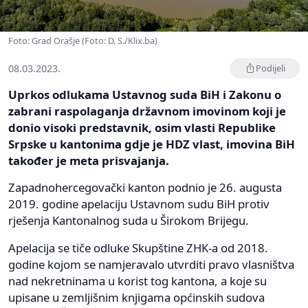
Foto: Grad Orašje (Foto: D. S./Klix.ba)
08.03.2023.
Podijeli
Uprkos odlukama Ustavnog suda BiH i Zakonu o
zabrani raspolaganja državnom imovinom koji je
donio visoki predstavnik, osim vlasti Republike
Srpske u kantonima gdje je HDZ vlast, imovina BiH
također je meta prisvajanja.
Zapadnohercegovački kanton podnio je 26. augusta
2019. godine apelaciju Ustavnom sudu BiH protiv
rješenja Kantonalnog suda u Širokom Brijegu.
Apelacija se tiče odluke Skupštine ZHK-a od 2018.
godine kojom se namjeravalo utvrditi pravo vlasništva
nad nekretninama u korist tog kantona, a koje su
upisane u zemljišnim knjigama općinskih sudova