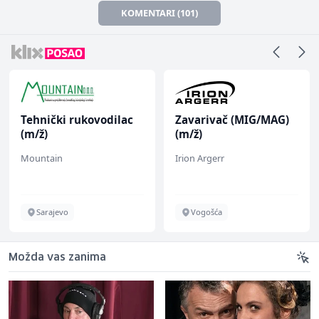
KOMENTARI (101)
Tehnički rukovodilac
Zavarivač (MIG/MAG)
(m/ž)
(m/ž)
Mountain
Irion Argerr
Sarajevo
Vogošća
Možda vas zanima