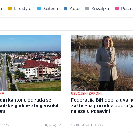
n
Lifestyle
Scitech
Auto
Križaljka
Posa
NA
USVOJENI ZAKONI
om kantonu odgađa se
Federacija BiH dobila dva 
olske godine zbog visokih
zaštićena prirodna područj
ura
nalaze u Posavini
 11:25
12.06.2024. u 15:17
6
34