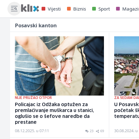
Vijesti
Biznis
Sport
Magazi
Posavski kanton
NIJE PRUŽAO OTPOR
ZA SEDAM DA
Policajac iz Odžaka optužen za
U Posavsk
premlaćivanje muškarca u stanici,
početak šk
oglušio se o šefove naredbe da
temperat
prestane
08.12.2025. u 07:11
30.08.2024. u
23
69