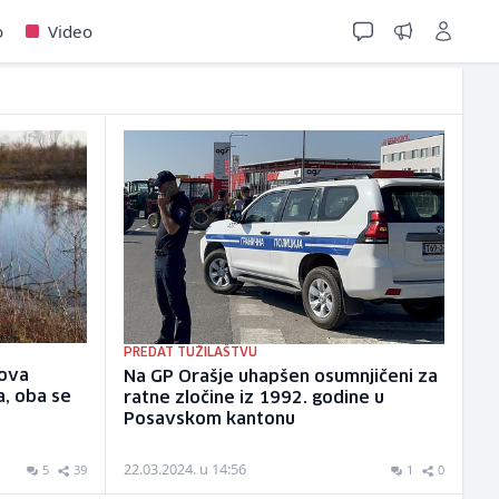
o
Video
PREDAT TUŽILAŠTVU
nova
Na GP Orašje uhapšen osumnjičeni za
a, oba se
ratne zločine iz 1992. godine u
Posavskom kantonu
22.03.2024. u 14:56
5
39
1
0