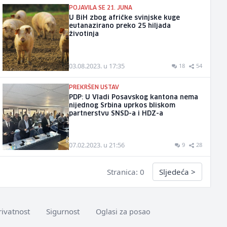
POJAVILA SE 21. JUNA
U BiH zbog afričke svinjske kuge
eutanazirano preko 25 hiljada
životinja
03.08.2023. u 17:35
18
54
PREKRŠEN USTAV
PDP: U Vladi Posavskog kantona nema
nijednog Srbina uprkos bliskom
partnerstvu SNSD-a i HDZ-a
07.02.2023. u 21:56
9
28
Stranica: 0
Sljedeća
>
rivatnost
Sigurnost
Oglasi za posao