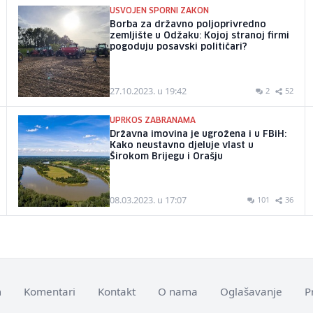
USVOJEN SPORNI ZAKON
Borba za državno poljoprivredno
zemljište u Odžaku: Kojoj stranoj firmi
pogoduju posavski političari?
27.10.2023. u 19:42
2
52
UPRKOS ZABRANAMA
Državna imovina je ugrožena i u FBiH:
Kako neustavno djeluje vlast u
Širokom Brijegu i Orašju
08.03.2023. u 17:07
101
36
m
Komentari
Kontakt
O nama
Oglašavanje
P