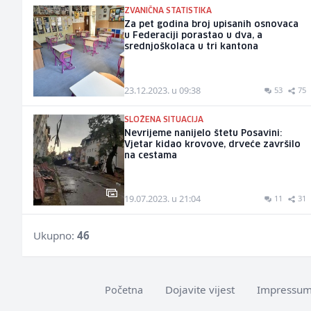
ZVANIČNA STATISTIKA
Za pet godina broj upisanih osnovaca
u Federaciji porastao u dva, a
srednjoškolaca u tri kantona
23.12.2023. u 09:38
53
75
SLOŽENA SITUACIJA
Nevrijeme nanijelo štetu Posavini:
Vjetar kidao krovove, drveće završilo
na cestama
19.07.2023. u 21:04
11
31
Ukupno:
46
Dojavite vijest
Impressu
Početna