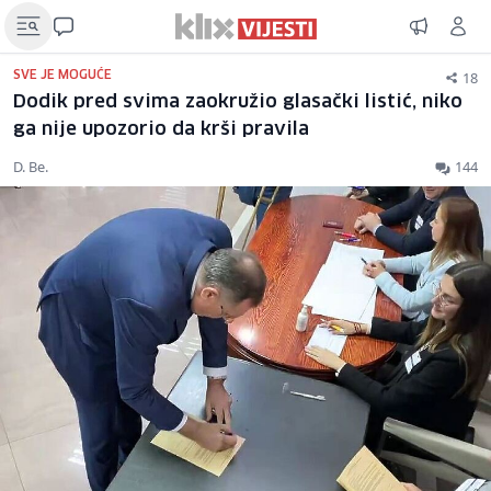
18
SVE JE MOGUĆE
Dodik pred svima zaokružio glasački listić, niko
ga nije upozorio da krši pravila
D. Be.
144