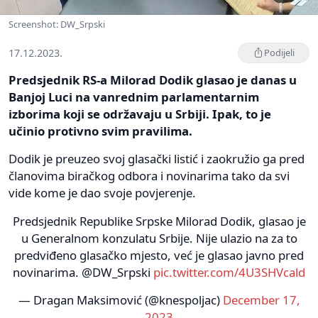
Screenshot: DW_Srpski
17.12.2023.
Podijeli
Predsjednik RS-a Milorad Dodik glasao je danas u
Banjoj Luci na vanrednim parlamentarnim
izborima koji se održavaju u Srbiji. Ipak, to je
učinio protivno svim pravilima.
Dodik je preuzeo svoj glasački listić i zaokružio ga pred
članovima biračkog odbora i novinarima tako da svi
vide kome je dao svoje povjerenje.
Predsjednik Republike Srpske Milorad Dodik, glasao je
u Generalnom konzulatu Srbije. Nije ulazio na za to
predviđeno glasačko mjesto, već je glasao javno pred
novinarima. @DW_Srpski
pic.twitter.com/4U3SHVcald
— Dragan Maksimović (@knespoljac)
December 17,
2023