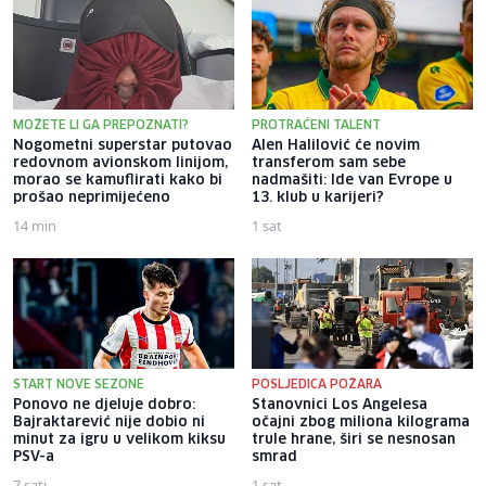
MOŽETE LI GA PREPOZNATI?
PROTRAĆENI TALENT
Nogometni superstar putovao
Alen Halilović će novim
redovnom avionskom linijom,
transferom sam sebe
morao se kamuflirati kako bi
nadmašiti: Ide van Evrope u
prošao neprimijećeno
13. klub u karijeri?
14 min
1 sat
START NOVE SEZONE
POSLJEDICA POŽARA
Ponovo ne djeluje dobro:
Stanovnici Los Angelesa
Bajraktarević nije dobio ni
očajni zbog miliona kilograma
minut za igru u velikom kiksu
trule hrane, širi se nesnosan
PSV-a
smrad
7 sati
1 sat