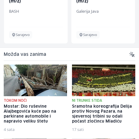
(m/ž)
(m/ž)
BASH
Galerija Java
Sarajevo
Sarajevo
Možda vas zanima
TOKOM NOĆI
NI TRUNKE STIDA
Mostar: Dio ruševine
Sramotna koreografija Delija
Alajbegovića kuće pao na
protiv Novog Pazara, na
parkirane automobile i
sjevernoj tribini su odali
napravio veliku štetu
počast zločincu Mladiću
4 sata
17 sati