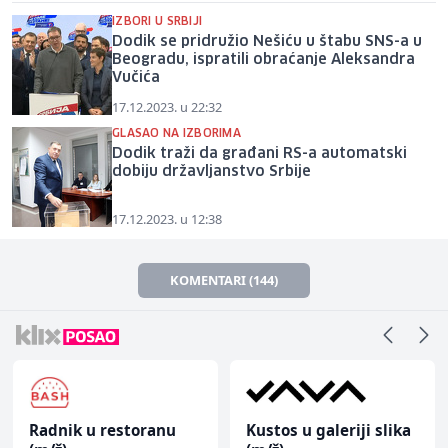
IZBORI U SRBIJI
Dodik se pridružio Nešiću u štabu SNS-a u
Beogradu, ispratili obraćanje Aleksandra
Vučića
17.12.2023. u 22:32
GLASAO NA IZBORIMA
Dodik traži da građani RS-a automatski
dobiju državljanstvo Srbije
17.12.2023. u 12:38
KOMENTARI (144)
Radnik u restoranu
Kustos u galeriji slika