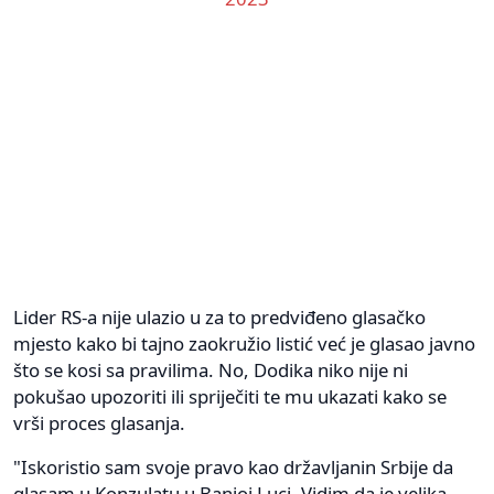
Lider RS-a nije ulazio u za to predviđeno glasačko
mjesto kako bi tajno zaokružio listić već je glasao javno
što se kosi sa pravilima. No, Dodika niko nije ni
pokušao upozoriti ili spriječiti te mu ukazati kako se
vrši proces glasanja.
"Iskoristio sam svoje pravo kao državljanin Srbije da
glasam u Konzulatu u Banjoj Luci. Vidim da je velika