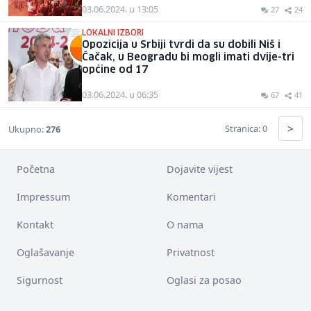
03.06.2024. u 13:05
27
24
LOKALNI IZBORI
Opozicija u Srbiji tvrdi da su dobili Niš i
Čačak, u Beogradu bi mogli imati dvije-tri
općine od 17
03.06.2024. u 06:35
67
41
>
Stranica: 0
Ukupno:
276
Početna
Dojavite vijest
Impressum
Komentari
Kontakt
O nama
Oglašavanje
Privatnost
Sigurnost
Oglasi za posao