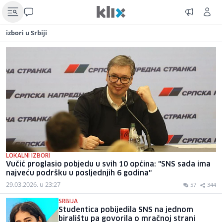
izbori u Srbiji
LOKALNI IZBORI
Vučić proglasio pobjedu u svih 10 općina: "SNS sada ima
najveću podršku u posljednjih 6 godina"
29.03.2026. u 23:27
57
344
SRBIJA
Studentica pobijedila SNS na jednom
biralištu pa govorila o mračnoj strani