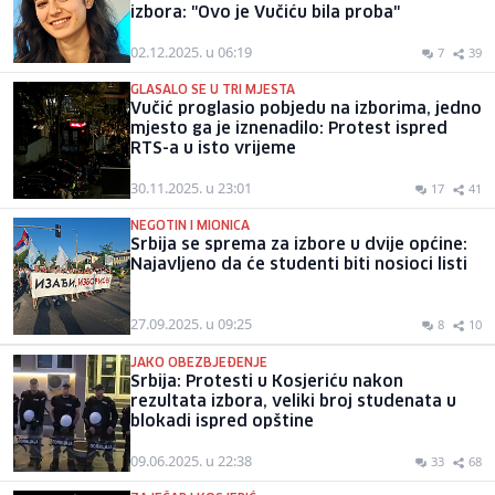
izbora: "Ovo je Vučiću bila proba"
02.12.2025. u 06:19
7
39
GLASALO SE U TRI MJESTA
Vučić proglasio pobjedu na izborima, jedno
mjesto ga je iznenadilo: Protest ispred
RTS-a u isto vrijeme
30.11.2025. u 23:01
17
41
NEGOTIN I MIONICA
Srbija se sprema za izbore u dvije općine:
Najavljeno da će studenti biti nosioci listi
27.09.2025. u 09:25
8
10
JAKO OBEZBJEĐENJE
Srbija: Protesti u Kosjeriću nakon
rezultata izbora, veliki broj studenata u
blokadi ispred opštine
09.06.2025. u 22:38
33
68