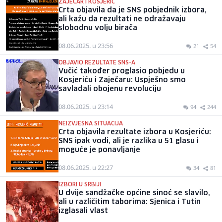
ZAJEČAR I KOSJERIĆ
Crta objavila da je SNS pobjednik izbora,
ali kažu da rezultati ne odražavaju
slobodnu volju birača
08.06.2025. u 23:56
21
54
OBJAVIO REZULTATE SNS-A
Vučić također proglasio pobjedu u
Kosjeriću i Zaječaru: Uspješno smo
savladali obojenu revoluciju
08.06.2025. u 23:14
94
244
NEIZVJESNA SITUACIJA
Crta objavila rezultate izbora u Kosjeriću:
SNS ipak vodi, ali je razlika u 51 glasu i
moguće je ponavljanje
08.06.2025. u 22:27
34
81
IZBORI U SRBIJI
U dvije sandžačke općine sinoć se slavilo,
ali u različitim taborima: Sjenica i Tutin
izglasali vlast