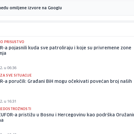
među omiljene izvore na Googlu
O PRISUSTVO
R-a pojasnili kuda sve patroliraju i koje su privremene zone
nja
2. u 06:36
ZA SVE SITUACIJE
R-a poručili: Građani BiH mogu očekivati povećan broj naših
a
2. u 16:31
REDOSTROŽNOSTI
EUFOR-a pristižu u Bosnu i Hercegovinu kao podrška Oružan
ma