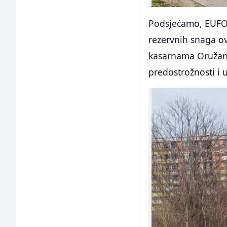
Podsjećamo, EUFOR
rezervnih snaga o
kasarnama Oružanih
predostrožnosti i u