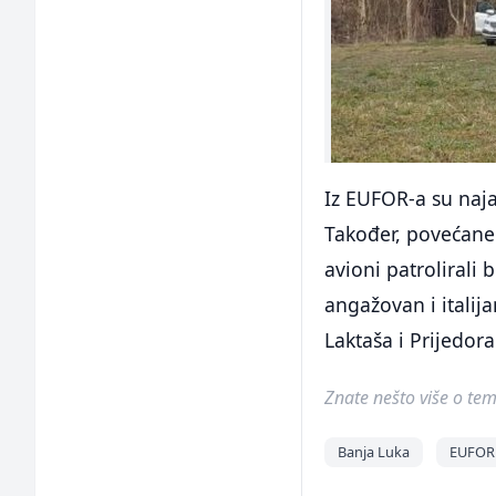
Iz EUFOR-a su naja
Također, povećane 
avioni patroliral
angažovan i italija
Laktaša i Prijedora
Znate nešto više o temi 
Banja Luka
EUFOR