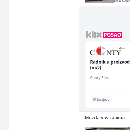
05.03.202
Kuhinjski pomoćnik
Radnik u proizvod
(m/ž)
(m/ž)
Restoran Golf Klub
Conty Plus
Sarajevo
Sarajevo
Možda vas zanima