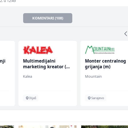
2. u 12:49
KOMENTARI (108)
nji
Multimedijalni
Monter centralnog
marketing kreator (m/
grijanja (m)
ž)
Kalea
Mountain
Ilijaš
Sarajevo