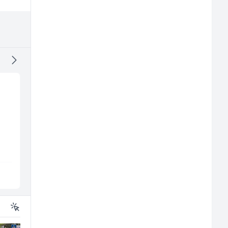
Konobar - Barmen (m/
Voditelj poslovnice
ž)
salona namještaja (m
ž)
Hotel Nomad
Kalea
Sarajevo
Više lokacija