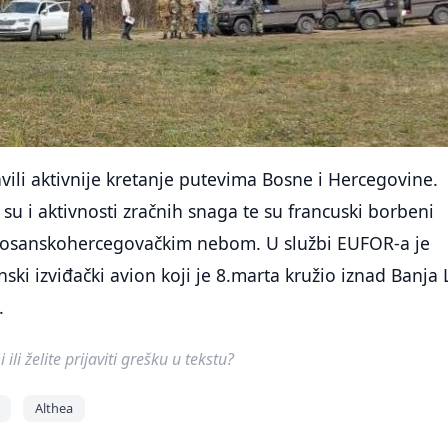
vili aktivnije kretanje putevima Bosne i Hercegovine.
su i aktivnosti zračnih snaga te su francuski borbeni
i bosanskohercegovačkim nebom. U službi EUFOR-a je
nski izviđački avion koji je 8.marta kružio iznad Banja 
.
ili želite prijaviti grešku u tekstu?
Althea