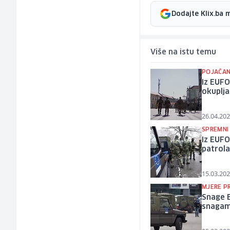
Dodajte Klix.ba 
Više na istu temu
POJAČAN
Iz EUFO
okuplja
26.04.202
SPREMNI 
Iz EUFO
patrol
15.03.202
MJERE P
Snage 
snaga