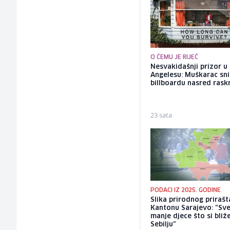
O ČEMU JE RIJEČ
Nesvakidašnji prizor u
Angelesu: Muškarac sni
billboardu nasred rask
23 sata
PODACI IZ 2025. GODINE
Slika prirodnog prirašt
Kantonu Sarajevo: "Sve
manje djece što si bliž
Sebilju"