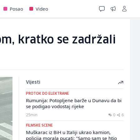
Posao
Video
m, kratko se zadržali
Vijesti
PROTOK DO ELEKTRANE
Rumunija: Potopljene barže u Dunavu da bi
se podigao vodostaj rijeke
25min
0
6
FILMSKE SCENE
Muškarac iz BiH u Italiji ukrao kamion,
policija morala pucati: "Samo sam se htio