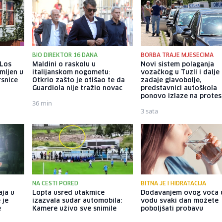
BIO DIREKTOR 16 DANA
BORBA TRAJE MJESECIMA
 Los
Maldini o raskolu u
Novi sistem polaganja
mljen u
italijanskom nogometu:
vozačkog u Tuzli i dalje
rsnice
Otkrio zašto je otišao te da
zadaje glavobolje,
Guardiola nije tražio novac
predstavnici autoškola
ponovo izlaze na protes
36 min
3 sata
NA CESTI PORED
BITNA JE I HIDRATACIJA
aja u
Lopta usred utakmice
Dodavanjem ovog voća 
 je
izazvala sudar automobila:
vodu svaki dan možete
e
Kamere uživo sve snimile
poboljšati probavu