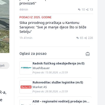
provozati"
44min
10
13
PODACI IZ 2025. GODINE
Slika prirodnog priraštaja u Kantonu
Sarajevo: "Sve je manje djece što si bliže
Sebilju"
1h 41min
65
228
Oglasi za posao
Radnik fizičkog obezbjeđenja (m/ž)
jeli
Muehlbauer
Prijava do: 15.08.2026. u 23:59
Rukovodilac službe logistike (m/ž)
Market AS
R-a,
Prijava do: 28.08.2026. u 23:59
je
ASM – regionalni voditelj prodaje (m/