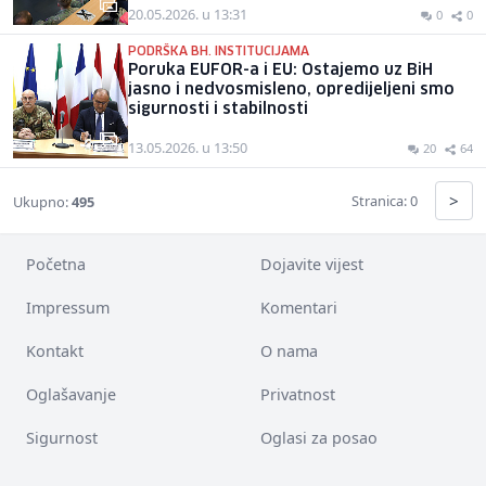
20.05.2026. u 13:31
0
0
PODRŠKA BH. INSTITUCIJAMA
Poruka EUFOR-a i EU: Ostajemo uz BiH
jasno i nedvosmisleno, opredijeljeni smo
sigurnosti i stabilnosti
13.05.2026. u 13:50
20
64
>
Stranica: 0
Ukupno:
495
Početna
Dojavite vijest
Impressum
Komentari
Kontakt
O nama
Oglašavanje
Privatnost
Sigurnost
Oglasi za posao