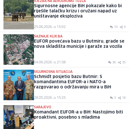
VJEŽBA NA AERODROMU TUZLA
Sigurnosne agencije BiH pokazale kako bi
riješile talačku krizu i oružani napad uz
uništavanje eksploziva
25.06.2026. u 15:02
10
9
SAZNAJE KLIX.BA
EUFOR povećava bazu u Butmiru, grade se
nova skladišta municije i garaže za vozila
04.06.2026. u 21:38
36
35
SIGURNOSNA SITUACIJA
Schmidt posjetio bazu Butmir: S
komandantima EUFOR-a i NATO-a
razgovarao o održavanju mira u BiH
28.05.2026. u 15:25
3
18
SARAJEVO
Komandant EUFOR-a u BiH: Nastojimo biti
proaktivni, posebno s mladima