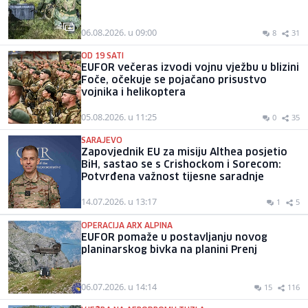
06.08.2026. u 09:00
8
31
OD 19 SATI
EUFOR večeras izvodi vojnu vježbu u blizini
Foče, očekuje se pojačano prisustvo
vojnika i helikoptera
05.08.2026. u 11:25
0
35
SARAJEVO
Zapovjednik EU za misiju Althea posjetio
BiH, sastao se s Crishockom i Sorecom:
Potvrđena važnost tijesne saradnje
14.07.2026. u 13:17
1
5
OPERACIJA ARX ALPINA
EUFOR pomaže u postavljanju novog
planinarskog bivka na planini Prenj
06.07.2026. u 14:14
15
116