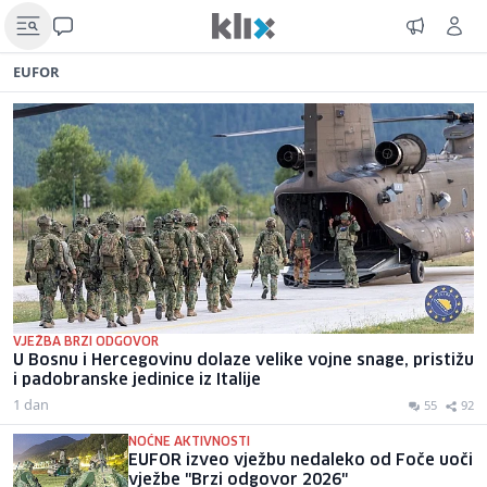
EUFOR
VJEŽBA BRZI ODGOVOR
U Bosnu i Hercegovinu dolaze velike vojne snage, pristižu
i padobranske jedinice iz Italije
1 dan
55
92
NOĆNE AKTIVNOSTI
EUFOR izveo vježbu nedaleko od Foče uoči
vježbe "Brzi odgovor 2026"