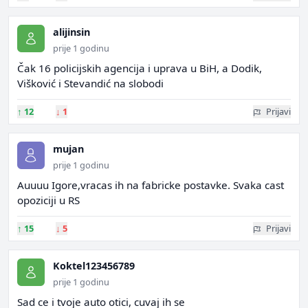
alijinsin
prije 1 godinu
Čak 16 policijskih agencija i uprava u BiH, a Dodik,
Višković i Stevandić na slobodi
↑
12
↓
1
Prijavi
mujan
prije 1 godinu
Auuuu Igore,vracas ih na fabricke postavke. Svaka cast
opoziciji u RS
↑
15
↓
5
Prijavi
Koktel123456789
prije 1 godinu
Sad ce i tvoje auto otici, cuvaj ih se