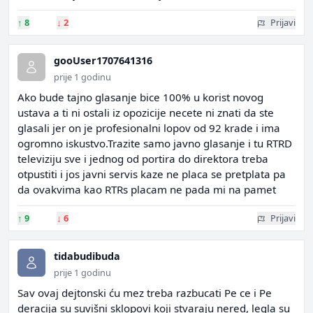
↑
8
↓
2
Prijavi
gooUser1707641316
prije 1 godinu
Ako bude tajno glasanje bice 100% u korist novog
ustava a ti ni ostali iz opozicije necete ni znati da ste
glasali jer on je profesionalni lopov od 92 krade i ima
ogromno iskustvo.Trazite samo javno glasanje i tu RTRD
televiziju sve i jednog od portira do direktora treba
otpustiti i jos javni servis kaze ne placa se pretplata pa
da ovakvima kao RTRs placam ne pada mi na pamet
↑
9
↓
6
Prijavi
tidabudibuda
prije 1 godinu
Sav ovaj dejtonski ću mez treba razbucati Pe ce i Pe
deracija su suvišni sklopovi koji stvaraju nered, legla su