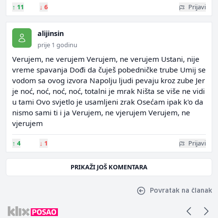
↑
11
↓
6
Prijavi
alijinsin
prije 1 godinu
Verujem, ne verujem Verujem, ne verujem Ustani, nije
vreme spavanja Dođi da čuješ pobedničke trube Umij se
vodom sa ovog izvora Napolju ljudi pevaju kroz zube Jer
je noć, noć, noć, noć, totalni je mrak Ništa se više ne vidi
u tami Ovo svjetlo je usamljeni zrak Osećam ipak k'o da
nismo sami ti i ja Verujem, ne vjerujem Verujem, ne
vjerujem
↑
4
↓
1
Prijavi
PRIKAŽI JOŠ KOMENTARA
Povratak na članak