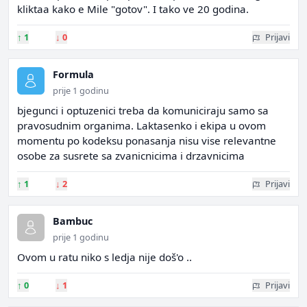
kliktaa kako e Mile "gotov". I tako ve 20 godina.
↑
1
↓
0
Prijavi
Formula
prije 1 godinu
bjegunci i optuzenici treba da komuniciraju samo sa
pravosudnim organima. Laktasenko i ekipa u ovom
momentu po kodeksu ponasanja nisu vise relevantne
osobe za susrete sa zvanicnicima i drzavnicima
↑
1
↓
2
Prijavi
Bambuc
prije 1 godinu
Ovom u ratu niko s ledja nije doš'o ..
↑
0
↓
1
Prijavi