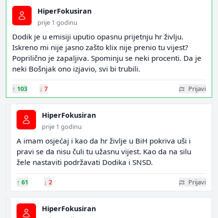
HiperFokusiran
prije 1 godinu
Dodik je u emisiji uputio opasnu prijetnju hr življu.
Iskreno mi nije jasno zašto klix nije prenio tu vijest?
Poprilično je zapaljiva. Spominju se neki procenti. Da je
neki Bošnjak ono izjavio, svi bi trubili.
↑
103
↓
7
Prijavi
HiperFokusiran
prije 1 godinu
A imam osjećaj i kao da hr življe u BiH pokriva uši i
pravi se da nisu čuli tu užasnu vijest. Kao da na silu
žele nastaviti podržavati Dodika i SNSD.
↑
61
↓
2
Prijavi
HiperFokusiran