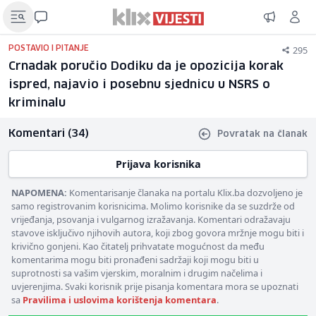
295
POSTAVIO I PITANJE
Crnadak poručio Dodiku da je opozicija korak
ispred, najavio i posebnu sjednicu u NSRS o
kriminalu
Komentari (34)
Povratak na članak
Prijava korisnika
NAPOMENA:
Komentarisanje članaka na portalu Klix.ba dozvoljeno je
samo registrovanim korisnicima. Molimo korisnike da se suzdrže od
vrijeđanja, psovanja i vulgarnog izražavanja. Komentari odražavaju
stavove isključivo njihovih autora, koji zbog govora mržnje mogu biti i
krivično gonjeni. Kao čitatelj prihvatate mogućnost da među
komentarima mogu biti pronađeni sadržaji koji mogu biti u
suprotnosti sa vašim vjerskim, moralnim i drugim načelima i
uvjerenjima. Svaki korisnik prije pisanja komentara mora se upoznati
sa
Pravilima i uslovima korištenja komentara
.