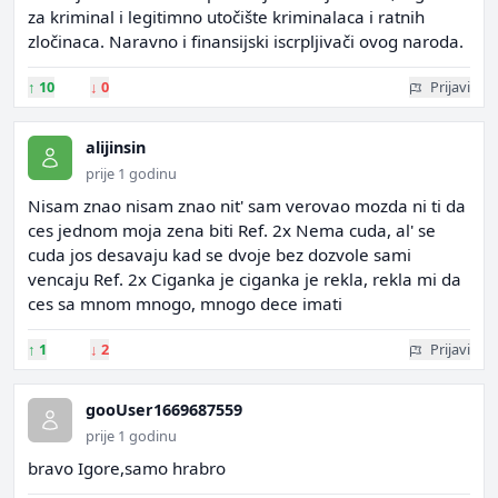
za kriminal i legitimno utočište kriminalaca i ratnih
zločinaca. Naravno i finansijski iscrpljivači ovog naroda.
↑
10
↓
0
Prijavi
alijinsin
prije 1 godinu
Nisam znao nisam znao nit' sam verovao mozda ni ti da
ces jednom moja zena biti Ref. 2x Nema cuda, al' se
cuda jos desavaju kad se dvoje bez dozvole sami
vencaju Ref. 2x Ciganka je ciganka je rekla, rekla mi da
ces sa mnom mnogo, mnogo dece imati
↑
1
↓
2
Prijavi
gooUser1669687559
prije 1 godinu
bravo Igore,samo hrabro