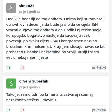
simao21
prije 1 godinu
Dodik je bogatiji od tog entiteta. Onima koji su zatvarali
oci svih ovih decenija da bude jasno da ce cijela BiH
vracati dugove tog entiteta a da Dodik i nj rezim svoje
korupcijsko bogatstvo nastoje da sacuvaju i cak
povecaju po svaku cijenu (SAD kongresmen nazvao-
brutalnim kriminalcem). U krajnjem slucaju novac ce biti
prebacen u banke i nekretnine po Srbiji, Rusiji i sl sto
vec u nekoj mjeri i jeste
↑
3
↓
1
Prijavi
Crveni_Superhik
prije 1 godinu
Tako je, samo udri po kriminalu, zatvaraj i uzimaj
nezakonito stečenu imovinu.
↑
1
↓
1
Prijavi