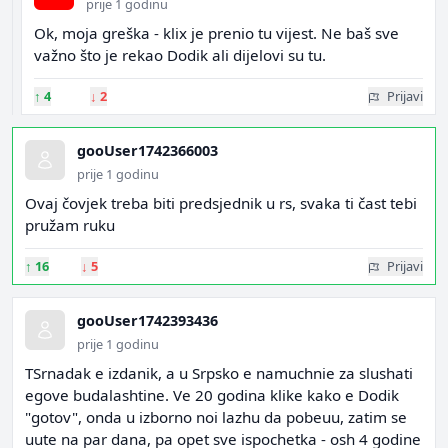
prije 1 godinu
Ok, moja greška - klix je prenio tu vijest. Ne baš sve
važno što je rekao Dodik ali dijelovi su tu.
↑
4
↓
2
Prijavi
gooUser1742366003
prije 1 godinu
Ovaj čovjek treba biti predsjednik u rs, svaka ti čast tebi
pružam ruku
↑
16
↓
5
Prijavi
gooUser1742393436
prije 1 godinu
TSrnadak e izdanik, a u Srpsko e namuchnie za slushati
egove budalashtine. Ve 20 godina klike kako e Dodik
"gotov", onda u izborno noi lazhu da pobeuu, zatim se
uute na par dana, pa opet sve ispochetka - osh 4 godine