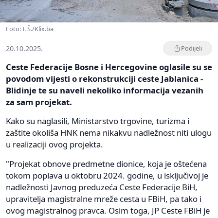
Foto: I. Š./Klix.ba
20.10.2025.
Podijeli
Ceste Federacije Bosne i Hercegovine oglasile su se
povodom vijesti o rekonstrukciji ceste Jablanica -
Blidinje te su naveli nekoliko informacija vezanih
za sam projekat.
Kako su naglasili, Ministarstvo trgovine, turizma i
zaštite okoliša HNK nema nikakvu nadležnost niti ulogu
u realizaciji ovog projekta.
"Projekat obnove predmetne dionice, koja je oštećena
tokom poplava u oktobru 2024. godine, u isključivoj je
nadležnosti Javnog preduzeća Ceste Federacije BiH,
upravitelja magistralne mreže cesta u FBiH, pa tako i
ovog magistralnog pravca. Osim toga, JP Ceste FBiH je