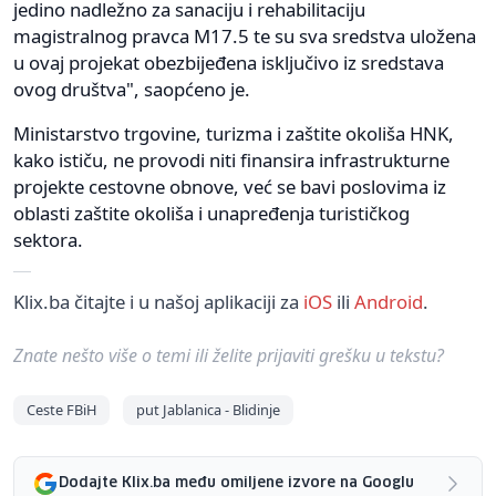
jedino nadležno za sanaciju i rehabilitaciju
magistralnog pravca M17.5 te su sva sredstva uložena
u ovaj projekat obezbijeđena isključivo iz sredstava
ovog društva", saopćeno je.
Ministarstvo trgovine, turizma i zaštite okoliša HNK,
kako ističu, ne provodi niti finansira infrastrukturne
projekte cestovne obnove, već se bavi poslovima iz
oblasti zaštite okoliša i unapređenja turističkog
sektora.
Klix.ba čitajte i u našoj aplikaciji za
iOS
ili
Android
.
Znate nešto više o temi ili želite prijaviti grešku u tekstu?
Ceste FBiH
put Jablanica - Blidinje
Dodajte Klix.ba među omiljene izvore na Googlu