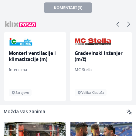
KOMENTARI (3)
Monteri ventilacije i
Građevinski inženjer
klimatizacije (m)
(m/ž)
Interclima
MC-Stella
Sarajevo
Velika Kladuša
Možda vas zanima