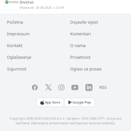
Invictus
Prijava do: 30.08.2026. u 23:59
Početna
Dojavite vijest
Impressum
Komentari
Kontakt
O nama
Oglašavanje
Privatnost
Sigurnost
Oglasi za posao
Facebook
YouTube
LinkedIn
Twitter
Instagram
RSS
App Store
Google Play
Copyright 2000-2026 InterSoft d.o.o. Sarajevo. ISSN 2566-3771. Sva prava
zadržana. Zabranjeno preuzimanje sadržaja bez dozvole izdavača.