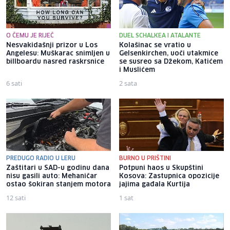
O ČEMU JE RIJEČ
DUEL SCHALKEA I ATALANTE
Nesvakidašnji prizor u Los
Kolašinac se vratio u
Angelesu: Muškarac snimljen u
Gelsenkirchen, uoči utakmice
billboardu nasred raskrsnice
se susreo sa Džekom, Katićem
i Muslićem
6 sati
2 sata
PREDUGO RADIO U LERU
BURNO U PRIŠTINI
Zaštitari u SAD-u godinu dana
Potpuni haos u Skupštini
nisu gasili auto: Mehaničar
Kosova: Zastupnica opozicije
ostao šokiran stanjem motora
jajima gađala Kurtija
12 sati
1 sat