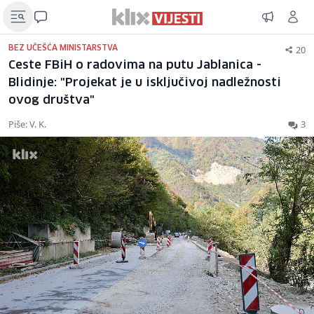
20
BEZ UČEŠĆA MINISTARSTVA
Ceste FBiH o radovima na putu Jablanica -
Blidinje: "Projekat je u isključivoj nadležnosti
ovog društva"
Piše: V. K.
3