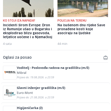
KO STOJI IZA NAPADA?
POLICIJA NA TERENU
Incidenti širom Evrope: Dron
Na isušenom dnu rijeke Save
iz Rumunije ušao u Bugarsku i
pronađene kosti koje
eksplodirao blizu gasovoda,
asociraju na ljudske
letjelice uočene i u Njemačkoj
4 sata
44 min
Oglasi za posao
Voditelj - Poslovođa radova na gradilištu (m/ž)
Mibral
Prijava do: 19.08.2026. u 23:59
Glavni inženjer gradilišta (m/ž)
Euro-Mont
Prijava do: 21.08.2026. u 23:59
Higijeničarka (ž)