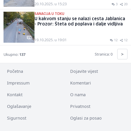
20.10.2025. u 15:23
3
20
SANACIJA U TOKU
U kakvom stanju se nalazi cesta Jablanica
- Prozor: Šteta od poplava i dalje vidljiva
19.10.2025. u 19:01
12
12
>
Stranica: 0
Ukupno:
137
Početna
Dojavite vijest
Impressum
Komentari
Kontakt
O nama
Oglašavanje
Privatnost
Sigurnost
Oglasi za posao