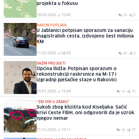
projekta u fokusu
18.03.2026. u 15:40
18
0
NAKON POPLAVA
U Jablanici potpisan sporazum za sanaciju
magistralnih cesta, izdvojeno šest miliona
KM
11.02.2026. u 08:43
24
0
VAŽNI PROJEKTI
Općina Ilidža: Potpisan sporazum o
rekonstrukciji raskrsnice na M-17 i
izgradnji pješačke staze u Rakovici
29.01.2026. u 15:04
13
70
"ZID VISI U ZRAKU"
Sukob zbog klizišta kod Kiseljaka: Sačić
krivi Ceste FBiH, oni odgovorili da je uzrok
njegov nemar
21.12.2025. u 15:11
16
77