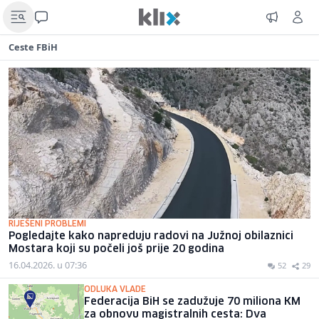
Ceste FBiH
RIJEŠENI PROBLEMI
Pogledajte kako napreduju radovi na Južnoj obilaznici
Mostara koji su počeli još prije 20 godina
16.04.2026. u 07:36
52
29
ODLUKA VLADE
Federacija BiH se zadužuje 70 miliona KM
za obnovu magistralnih cesta: Dva