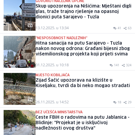
GOVORIO I NAČELNIK OPĆINE
Skup upozorenja na Nišićima: Mještani digli
glas, traže trajno rješenje na opasnoj
dionici puta Sarajevo - Tuzla
13.12.2025. u 13:34
41
63
"NESPOSOBNOST NADLEŽNIH"
Hitna sanacija na putu Sarajevo - Tuzla
nakon novog odrona: Građani bijesni zbog
višemilionskog projekta koji prijeti svima
01.12.2025. u 10:18
141
324
MJESTO KOBILJAČA
Zijad Šačić upozorava na klizište u
Kiseljaku, tvrdi da bi neko mogao stradati
26.11.2025. u 14:52
18
29
BEZ UČEŠĆA MINISTARSTVA
Ceste FBiH o radovima na putu Jablanica -
Blidinje: "Projekat je u isključivoj
nadležnosti ovog društva"