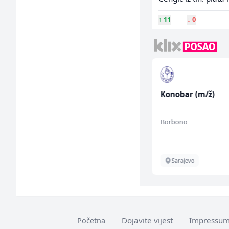
↑
11
↓
0
Direktor proizvodnje
Konobar (m/ž)
pločastog namještaja
(m/ž)
Kalea
Borbono
Ilijaš
Sarajevo
Dojavite vijest
Impressu
Početna