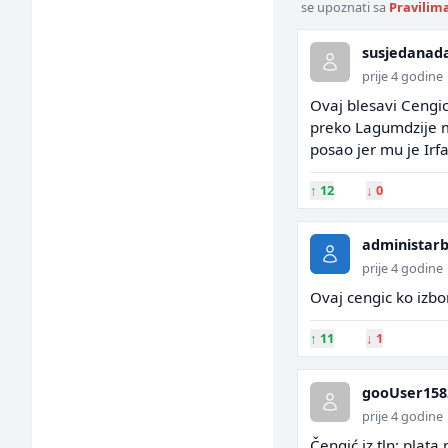
se upoznati sa
Pravilim
susjedanad
prije 4 godine
Ovaj blesavi Cengi
preko Lagumdzije m
posao jer mu je Ir
↑
12
↓
0
administarb
prije 4 godine
Ovaj cengic ko izbo
↑
11
↓
1
gooUser158
prije 4 godine
Čengić iz tln: plata