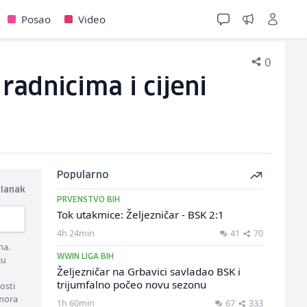
Posao
Video
0
radnicima i cijeni
Popularno
članak
PRVENSTVO BIH
Tok utakmice: Željezničar - BSK 2:1
4h 24min
41
70
ma.
WWIN LIGA BIH
ju
Željezničar na Grbavici savladao BSK i
trijumfalno počeo novu sezonu
osti
 mora
1h 60min
67
333