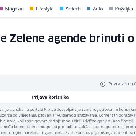
Magazin
Lifestyle
Scitech
Auto
Križaljka
e Zelene agende brinuti o 
Povratak na 
Prijava korisnika
nje članaka na portalu Klix.ba dozvoljeno je samo registrovanim korisnici
uzdrže od vrijeđanja, psovanja i vulgarnog izražavanja. Komentari odražava
ih autora, koji zbog govora mržnje mogu biti i krivično gonjeni. Kao čitatelj
 među komentarima mogu biti pronađeni sadržaji koji mogu biti u suprotn
nim i drugim načelima i uvjerenjima. Svaki korisnik prije pisanja komentara