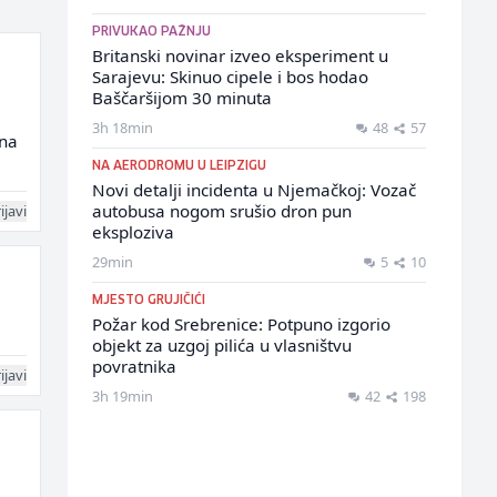
PRIVUKAO PAŽNJU
Britanski novinar izveo eksperiment u
Sarajevu: Skinuo cipele i bos hodao
Baščaršijom 30 minuta
3h 18min
48
57
 na
NA AERODROMU U LEIPZIGU
Novi detalji incidenta u Njemačkoj: Vozač
autobusa nogom srušio dron pun
ijavi
eksploziva
29min
5
10
MJESTO GRUJIČIĆI
Požar kod Srebrenice: Potpuno izgorio
objekt za uzgoj pilića u vlasništvu
povratnika
ijavi
3h 19min
42
198