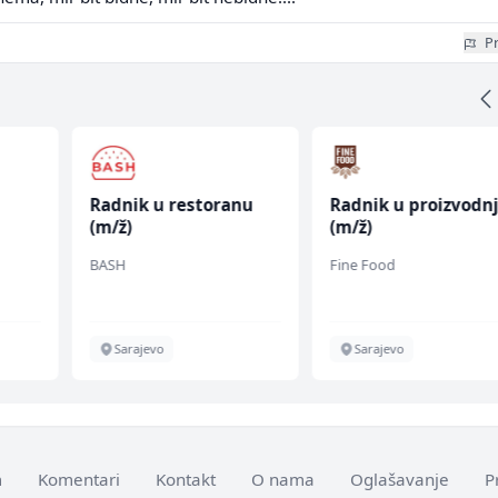
Pr
Radnik u restoranu
Radnik u proizvodnj
(m/ž)
(m/ž)
BASH
Fine Food
Sarajevo
Sarajevo
m
Komentari
Kontakt
O nama
Oglašavanje
P