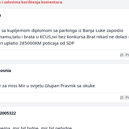
a i uslovima korištenja komentara
.
a
c sa kupljemom diplomom sa parkinga iz Banja Luke zaposlio
amu,tatu i brata u KCUS,svi bez konkursa.Brat nikad ne dolazi
fan uplatio 285000KM poticaja od SDP
Pr
osnia
r za miss Mir u svijetu Glupan Pravnik sa okuke
Pr
2005322
 nema, mir bit bidne, mir bit nebidne....