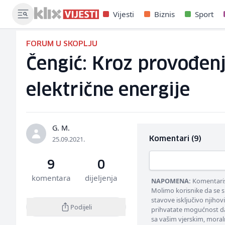
Vijesti
Biznis
Sport
FORUM U SKOPLJU
Čengić: Kroz provođenj
električne energije
G. M.
25.09.2021.
Komentari (9)
9
0
komentara
dijeljenja
NAPOMENA:
Komentarisa
Molimo korisnike da se s
stavove isključivo njihov
Podijeli
prihvatate mogućnost da
sa vašim vjerskim, moral