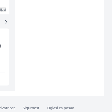
ijavi
i
Električar (m)
Monteri ventilacije i
klimatizacije (m)
Mountain
Interclima
Sarajevo
Sarajevo
rivatnost
Sigurnost
Oglasi za posao