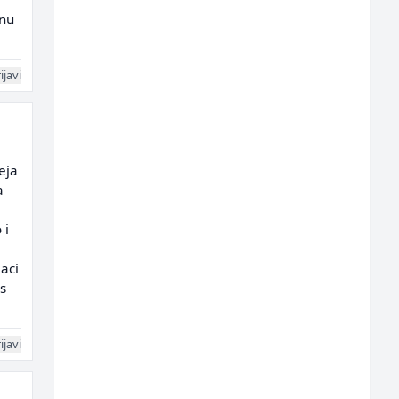
enu
ijavi
eja
a
 i
aci
s
ijavi