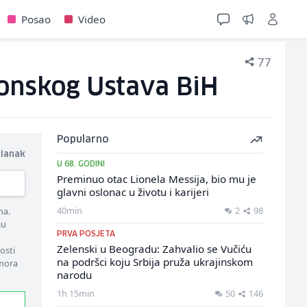
Posao
Video
77
tonskog Ustava BiH
Popularno
članak
U 68. GODINI
Preminuo otac Lionela Messija, bio mu je
glavni oslonac u životu i karijeri
40min
2
98
ma.
ju
PRVA POSJETA
Zelenski u Beogradu: Zahvalio se Vučiću
osti
na podršci koju Srbija pruža ukrajinskom
 mora
narodu
1h 15min
50
146