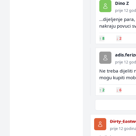
Dino Z
prije 12 go
...dijeljenje par
nakraju povuci sv
↑
8
↓
2
adis.feriz
prije 12 go
Ne treba dijeliti 
mogu kupiti mobit
↑
2
↓
6
Dirty_East
prije 12 godin