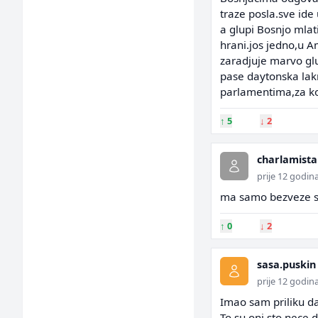
traze posla.sve ide
a glupi Bosnjo mlat
hrani.jos jedno,u A
zaradjuje marvo gl
pase daytonska lakr
parlamentima,za k
↑
5
↓
2
charlamista
prije 12 godin
ma samo bezveze svi 
↑
0
↓
2
sasa.puskin
prije 12 godin
Imao sam priliku da
To su oni sto nece