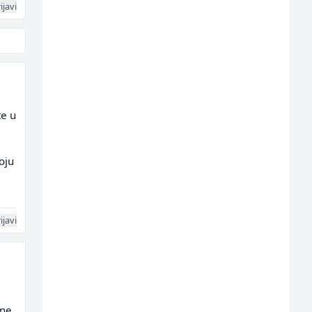
ijavi
te u
oju
ijavi
 ne