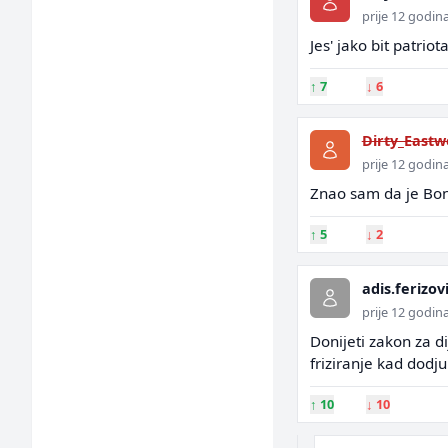
prije 12 godin
Jes' jako bit patrio
↑
7
↓
6
Dirty_East
prije 12 godin
Znao sam da je Bono
↑
5
↓
2
adis.ferizov
prije 12 godin
Donijeti zakon za d
friziranje kad dodj
↑
10
↓
10