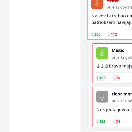
Arata
prije 12 godin
Naslov bi trebao da 
patriotizam navijaj
↑
305
↓
112
Mistic
prije 12 go
@@@Bravo majstor
↑
163
↓
76
rigor mor
prije 12 go
Nek jedu govna..
↑
133
↓
74