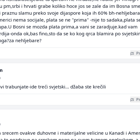
 u pm,srbi i hrvati grabe koliko hoce jos se zale da im Bosna sm
i praznu slamu preko svoje dijaspore koja ih 60% bh-nehljebara
merici nema socijale, plata se ne "prima" -nije to sadaka,plata s
upa.U Bosni se mozda plata prima,a vani se zaradjuje.kad vam
dija-onda ok,bas fino,sto da se ko kog qrca blamira po svjetsk
oga?za nehljebare?
Pr
n
a
trabunjate-ide treći svjetski... džaba ste krečili
Pr
a
 srecem ovakve duhovne i materijalne velicine u Kanadi i Ameri
 da te pozdrave na srpskom nego na svom tuznom engleskom, a