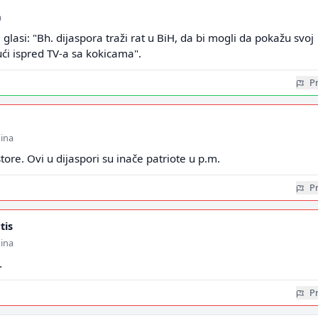
a
glasi: "Bh. dijaspora traži rat u BiH, da bi mogli da pokažu svoj
ući ispred TV-a sa kokicama".
Pr
dina
e. Ovi u dijaspori su inače patriote u p.m.
Pr
tis
dina
.
Pr