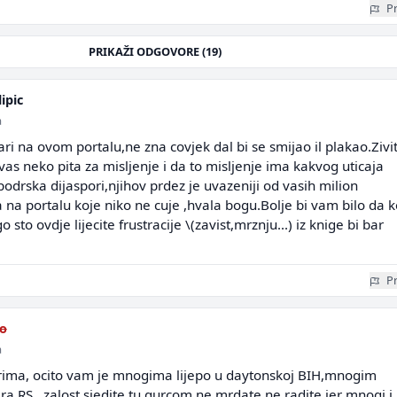
Pr
PRIKAŽI ODGOVORE (19)
ipic
a
ri na ovom portalu,ne zna covjek dal bi se smijao il plakao.Zivi
as neko pita za misljenje i da to misljenje ima kakvog uticaja
rska dijaspori,njihov prdez je uvazeniji od vasih milion
na portalu koje niko ne cuje ,hvala bogu.Bolje bi vam bilo da k
 sto ovdje lijecite frustracije \(zavist,mrznju...) iz knige bi bar
Pr
o
a
ima, ocito vam je mnogima lijepo u daytonskoj BIH,mnogim
 RS...zalost.sjedite tu qurcom ne mrdate,ne radite jer mnogi i