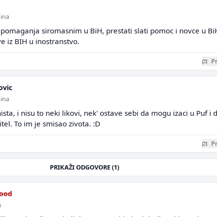
dina
a, pomaganja siromasnim u BiH, prestati slati pomoc i novce u BiH
e iz BIH u inostranstvo.
Pr
ovic
dina
nista, i nisu to neki likovi, nek' ostave sebi da mogu izaci u Puf i 
el. To im je smisao zivota. :D
Pr
PRIKAŽI ODGOVORE (1)
wood
a