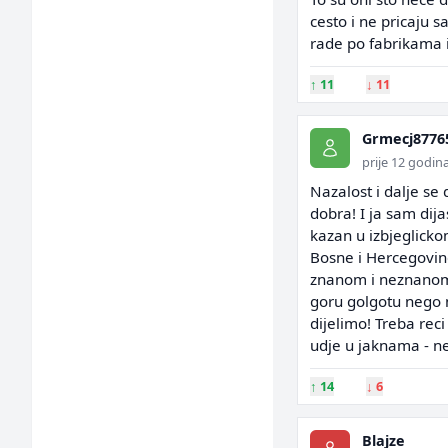
cesto i ne pricaju 
rade po fabrikama i
↑
11
↓
11
Grmecj8776
prije 12 godin
Nazalost i dalje se 
dobra! I ja sam dija
kazan u izbjeglickom
Bosne i Hercegovin
znanom i neznanom! 
goru golgotu nego n
dijelimo! Treba reci
udje u jaknama - neo
↑
14
↓
6
Blajze