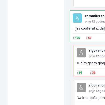
commius.con
prije 12 godin
...jes cool srat iz dal
↑
176
↓
50
rigor mor
prije 12 go
Tuđim qcem,glogin
↑
95
↓
39
rigor mor
prije 12 go
Da ima pošaljem