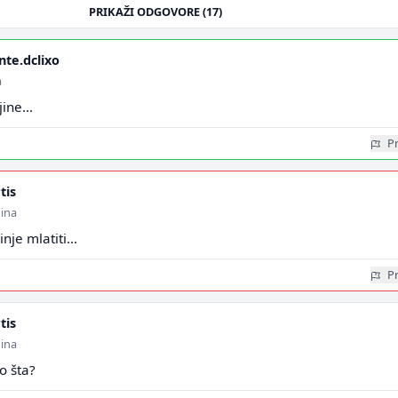
PRIKAŽI ODGOVORE (17)
te.dclixo
a
jine...
Pr
tis
dina
je mlatiti...
Pr
tis
dina
o šta?