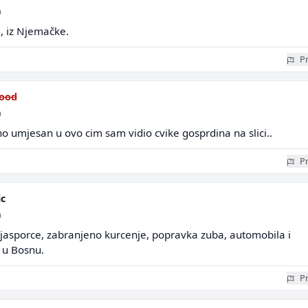
a
ta, iz Njemačke.
Pr
wood
a
 umjesan u ovo cim sam vidio cvike gosprdina na slici..
Pr
ic
a
ijasporce, zabranjeno kurcenje, popravka zuba, automobila i
u u Bosnu.
Pr