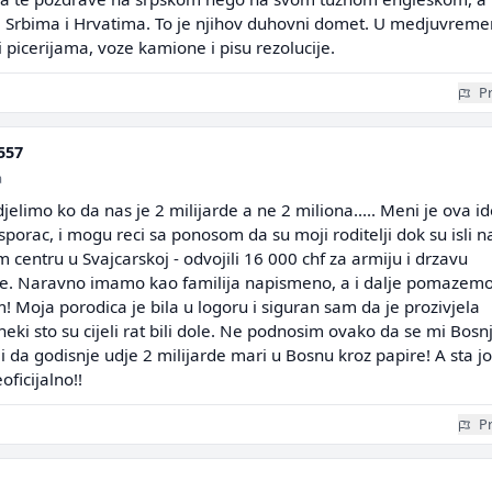
sa Srbima i Hrvatima. To je njihov duhovni domet. U medjuvrem
 picerijama, voze kamione i pisu rezolucije.
Pr
557
a
djelimo ko da nas je 2 milijarde a ne 2 miliona..... Meni je ova id
sporac, i mogu reci sa ponosom da su moji roditelji dok su isli n
 centru u Svajcarskoj - odvojili 16 000 chf za armiju i drzavu
e. Naravno imamo kao familija napismeno, a i dalje pomazemo
Moja porodica je bila u logoru i siguran sam da je prozivjela
eki sto su cijeli rat bili dole. Ne podnosim ovako da se mi Bosnj
 i da godisnje udje 2 milijarde mari u Bosnu kroz papire! A sta jo
ficijalno!!
Pr