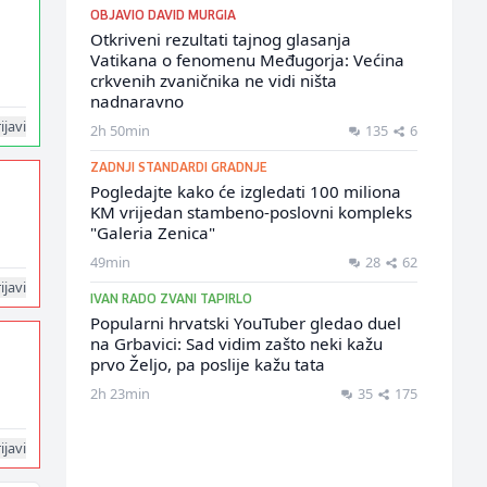
OBJAVIO DAVID MURGIA
Otkriveni rezultati tajnog glasanja
Vatikana o fenomenu Međugorja: Većina
crkvenih zvaničnika ne vidi ništa
nadnaravno
ijavi
2h 50min
135
6
ZADNJI STANDARDI GRADNJE
Pogledajte kako će izgledati 100 miliona
KM vrijedan stambeno-poslovni kompleks
"Galeria Zenica"
49min
28
62
ijavi
IVAN RADO ZVANI TAPIRLO
Popularni hrvatski YouTuber gledao duel
na Grbavici: Sad vidim zašto neki kažu
prvo Željo, pa poslije kažu tata
2h 23min
35
175
ijavi