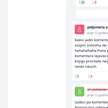
↑
25
↓
5
pidjameta.sl
prije 12 godin
Kakvi jadni komenta
svojim snovima da v
hahahahaha.Puna pod
komentara lajavaca 
knjigu procitate nego
nesto naucili.
↑
2
↓
2
el camioner
prije 12 godin
sudeci po komentar
Bosnjacima odgovara