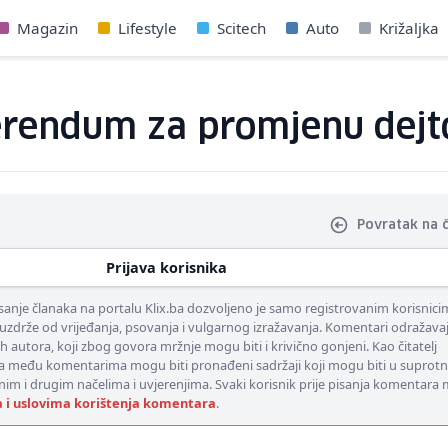
Magazin
Lifestyle
Scitech
Auto
Križaljka
eferendum za promjenu dej
Povratak na 
Prijava korisnika
nje članaka na portalu Klix.ba dozvoljeno je samo registrovanim korisnici
uzdrže od vrijeđanja, psovanja i vulgarnog izražavanja. Komentari odražava
ih autora, koji zbog govora mržnje mogu biti i krivično gonjeni. Kao čitatelj
 među komentarima mogu biti pronađeni sadržaji koji mogu biti u suprotn
nim i drugim načelima i uvjerenjima. Svaki korisnik prije pisanja komentara
a i uslovima korištenja komentara
.