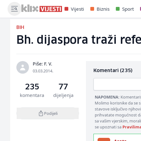
Vijesti
Biznis
Sport
BIH
Bh. dijaspora traži r
Piše: F. V.
03.03.2014.
Komentari (235)
235
77
komentara
dijeljenja
NAPOMENA:
Komentarisa
Molimo korisnike da se s
stavove isključivo njihov
Podijeli
prihvatate mogućnost da
sa vašim vjerskim, moral
se upoznati sa
Pravilim