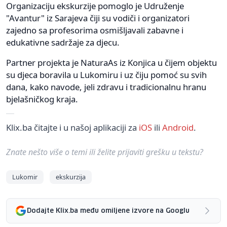
Organizaciju ekskurzije pomoglo je Udruženje
"Avantur" iz Sarajeva čiji su vodiči i organizatori
zajedno sa profesorima osmišljavali zabavne i
edukativne sadržaje za djecu.
Partner projekta je NaturaAs iz Konjica u čijem objektu
su djeca boravila u Lukomiru i uz čiju pomoć su svih
dana, kako navode, jeli zdravu i tradicionalnu hranu
bjelašničkog kraja.
Klix.ba čitajte i u našoj aplikaciji za
iOS
ili
Android
.
Znate nešto više o temi ili želite prijaviti grešku u tekstu?
Lukomir
ekskurzija
Dodajte Klix.ba među omiljene izvore na Googlu