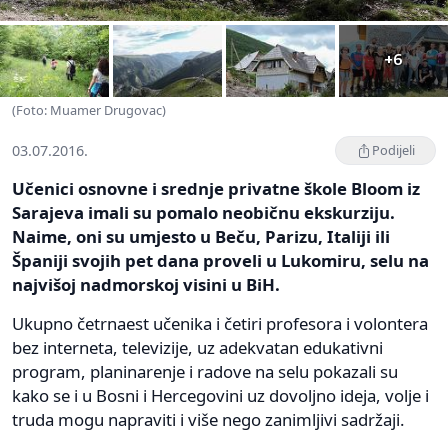
+6
(Foto: Muamer Drugovac)
03.07.2016.
Podijeli
Učenici osnovne i srednje privatne škole Bloom iz
Sarajeva imali su pomalo neobičnu ekskurziju.
Naime, oni su umjesto u Beču, Parizu, Italiji ili
Španiji svojih pet dana proveli u Lukomiru, selu na
najvišoj nadmorskoj visini u BiH.
Ukupno četrnaest učenika i četiri profesora i volontera
bez interneta, televizije, uz adekvatan edukativni
program, planinarenje i radove na selu pokazali su
kako se i u Bosni i Hercegovini uz dovoljno ideja, volje i
truda mogu napraviti i više nego zanimljivi sadržaji.