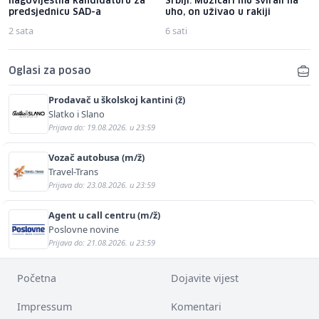
nagovijestila kandidaturu za
Srbiji: Muzičari mu svirali na
predsjednicu SAD-a
uho, on uživao u rakiji
2 sata
6 sati
Oglasi za posao
Prodavač u školskoj kantini (ž)
Slatko i Slano
Prijava do: 19.08.2026. u 23:59
Vozač autobusa (m/ž)
Travel-Trans
Prijava do: 23.08.2026. u 23:59
Agent u call centru (m/ž)
Poslovne novine
Prijava do: 21.08.2026. u 23:59
Početna
Dojavite vijest
Impressum
Komentari