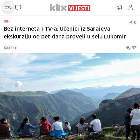
0
BIH
Bez interneta i TV-a: Učenici iz Sarajeva
ekskurziju od pet dana proveli u selu Lukomir
Klix.ba
97