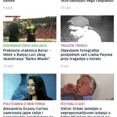
navike"
teže nasmijati nego rasplakati
4 sata
15 sati
DISKRIMINATORNO NAVIJANJE
TRAGIČNI TRENUCI
Prekinuta utakmica Borac -
Objavljene fotografije
Velež u Banjoj Luci zbog
posljednjih sati Liama ​​Paynea
skandiranja "Ratko Mladić"
prije tragedije u hotelu
16 sati
5 sati
POLITIČARKA IZ NEW YORKA
FESTIVAL U GUČI
Alexandria Ocasio-Cortez
Viktor Orban snimljen u
zamrznula jajne ćelije i
neprepoznatljivom izdanju u