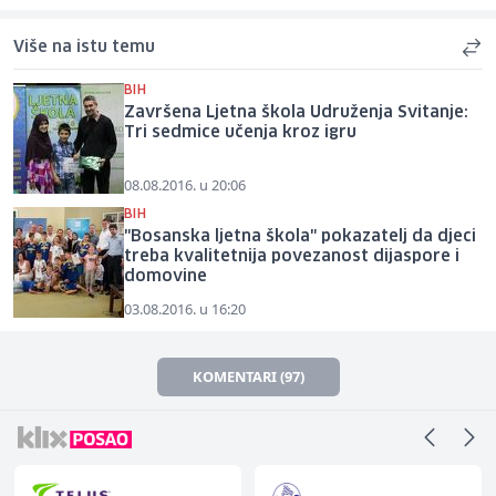
Više na istu temu
BIH
Završena Ljetna škola Udruženja Svitanje:
Tri sedmice učenja kroz igru
08.08.2016. u 20:06
BIH
"Bosanska ljetna škola" pokazatelj da djeci
treba kvalitetnija povezanost dijaspore i
domovine
03.08.2016. u 16:20
KOMENTARI (97)