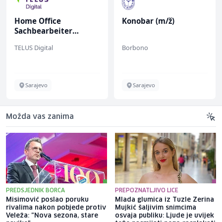
Home Office
Konobar (m/ž)
Sachbearbeiter
(m/w/d) für einen
TELUS Digital
Borbono
bekannten deutschen
Energieversorger
Sarajevo
Sarajevo
Možda vas zanima
PREDSJEDNIK BORCA
PREPOZNATLJIVO LICE
Misimović poslao poruku
Mlada glumica iz Tuzle Zerina
rivalima nakon pobjede protiv
Mujkić šaljivim snimcima
Veleža: "Nova sezona, stare
osvaja publiku: Ljude je uvijek