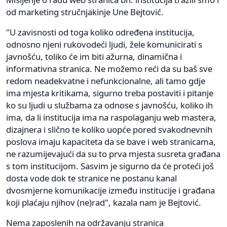
od marketing stručnjakinje Une Bejtović.
"U zavisnosti od toga koliko određena institucija,
odnosno njeni rukovodeći ljudi, žele komunicirati s
javnošću, toliko će im biti ažurna, dinamična i
informativna stranica. Ne možemo reći da su baš sve
redom neadekvatne i nefunkcionalne, ali tamo gdje
ima mjesta kritikama, sigurno treba postaviti i pitanje
ko su ljudi u službama za odnose s javnošću, koliko ih
ima, da li institucija ima na raspolaganju web mastera,
dizajnera i slično te koliko uopće pored svakodnevnih
poslova imaju kapaciteta da se bave i web stranicama,
ne razumijevajući da su to prva mjesta susreta građana
s tom institucijom. Sasvim je sigurno da će proteći još
dosta vode dok te stranice ne postanu kanal
dvosmjerne komunikacije između institucije i građana
koji plaćaju njihov (ne)rad", kazala nam je Bejtović.
Nema zaposlenih na održavanju stranica