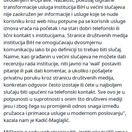
transformacije usluga institucija BiH u većini slučajeva
nije zaokružen jer informacije i usluge koje se nude
korisniku kroz web nisu potpune pa se korisnik usluge
iznova vraća na početak i na stari dobri telefonski ili
lični kontakt s institucijama. Stranice društvenih medija
institucija BiH ne omogućavaju dvosmjernu
komunikaciju iako bi po definiciji to trebao biti slučaj.
Naime, kao građanin u većini slučajeva ne možete dati
recenziju rada institucije, niti javno na 'wall' postaviti
pitanje ili pak dati komentar, a ukoliko i pošaljete
privatnu poruku kroz stranicu društvenih medija,
konkretan odgovor često izostaje ili ćete u najboljem
slučaju biti upućeni na telefonski kontakt. Sve ovo je u
potpunosti u suprotnosti s onim što društveni mediji
jesu i zbog čega su promijenili odnos snaga između
pružaoca i primaoca usluge u modernom poslovanju",
kazala nam je Kadić-Maglajlić.
Mišljenje o radu web stranica bh. institucija tražili smo i