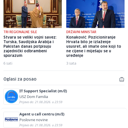
TRI REGIONALNE SILE
DRŽAVNI MINISTAR
Stvara se veliki vojni savez:
Konaković: Pozicioniranje
Turska, Saudijska Arabija i
Hrvata bilo je izlaženje
Pakistan danas potpisuju
ususret, ali imate one koji to
zajednički odbrambeni
ne cijene i miješaju se u
sporazum
uređenje
6 sati
3 sata
Oglasi za posao
IT Support Specialist (m/ž)
USZ Dom Familia
Prijava do: 21.08.2026. u 23:59
Agent u call centru (m/ž)
Poslovne novine
Prijava do: 21.08.2026. u 23:59