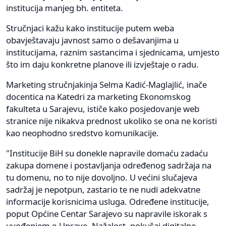
institucija manjeg bh. entiteta.
Stručnjaci kažu kako institucije putem weba
obavještavaju javnost samo o dešavanjima u
institucijama, raznim sastancima i sjednicama, umjesto
što im daju konkretne planove ili izvještaje o radu.
Marketing stručnjakinja Selma Kadić-Maglajlić, inače
docentica na Katedri za marketing Ekonomskog
fakulteta u Sarajevu, ističe kako posjedovanje web
stranice nije nikakva prednost ukoliko se ona ne koristi
kao neophodno sredstvo komunikacije.
"Institucije BiH su donekle napravile domaću zadaću
zakupa domene i postavljanja određenog sadržaja na
tu domenu, no to nije dovoljno. U većini slučajeva
sadržaj je nepotpun, zastario te ne nudi adekvatne
informacije korisnicima usluga. Određene institucije,
poput Općine Centar Sarajevo su napravile iskorak s
uvođenjem e-Uprave. Nažalost, pokušaj digitalne