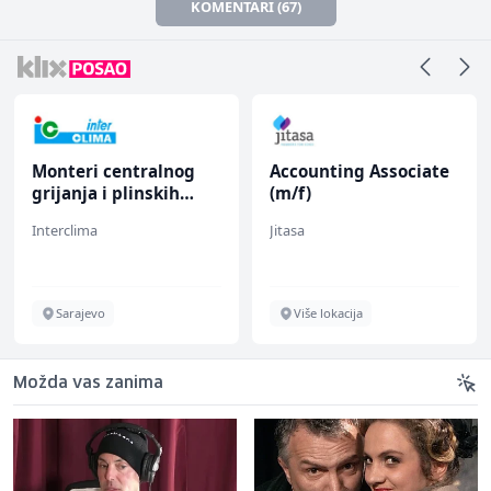
KOMENTARI (67)
Monteri centralnog
Accounting Associate
grijanja i plinskih
(m/f)
instalacija (m)
Interclima
Jitasa
Sarajevo
Više lokacija
Možda vas zanima