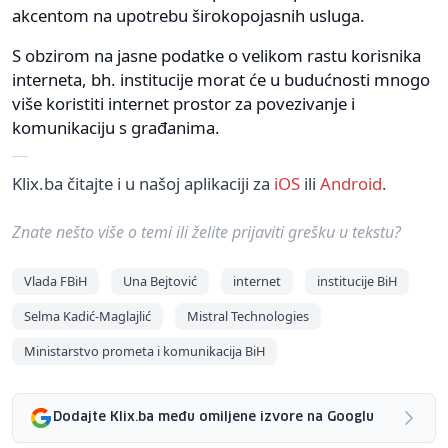
akcentom na upotrebu širokopojasnih usluga.
S obzirom na jasne podatke o velikom rastu korisnika
interneta, bh. institucije morat će u budućnosti mnogo
više koristiti internet prostor za povezivanje i
komunikaciju s građanima.
Klix.ba čitajte i u našoj aplikaciji za
iOS
ili
Android
.
Znate nešto više o temi ili želite prijaviti grešku u tekstu?
Vlada FBiH
Una Bejtović
internet
institucije BiH
Selma Kadić-Maglajlić
Mistral Technologies
Ministarstvo prometa i komunikacija BiH
Dodajte Klix.ba među omiljene izvore na Googlu