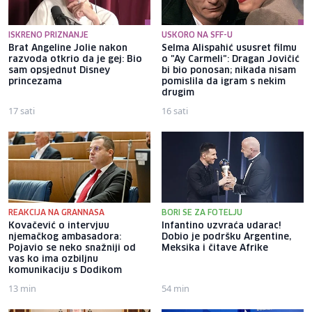
ISKRENO PRIZNANJE
USKORO NA SFF-U
Brat Angeline Jolie nakon
Selma Alispahić ususret filmu
razvoda otkrio da je gej: Bio
o "Ay Carmeli": Dragan Jovičić
sam opsjednut Disney
bi bio ponosan; nikada nisam
princezama
pomislila da igram s nekim
drugim
17 sati
16 sati
REAKCIJA NA GRANNASA
BORI SE ZA FOTELJU
Kovačević o intervjuu
Infantino uzvraća udarac!
njemačkog ambasadora:
Dobio je podršku Argentine,
Pojavio se neko snažniji od
Meksika i čitave Afrike
vas ko ima ozbiljnu
komunikaciju s Dodikom
13 min
54 min