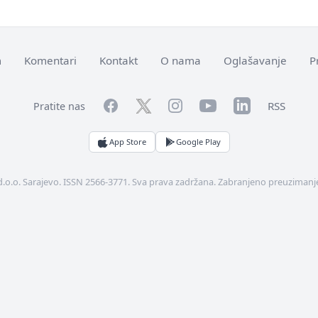
m
Komentari
Kontakt
O nama
Oglašavanje
P
Facebook
YouTube
LinkedIn
Twitter
Instagram
RSS
Pratite nas
App Store
Google Play
d.o.o. Sarajevo. ISSN 2566-3771. Sva prava zadržana. Zabranjeno preuzimanje