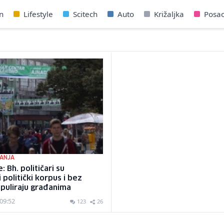
n
Lifestyle
Scitech
Auto
Križaljka
Posa
ANJA
: Bh. političari su
 politički korpus i bez
ipuliraju građanima
 09:52
123
26