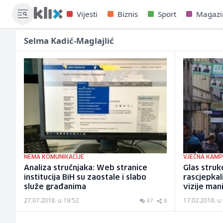
Vijesti
Biznis
Sport
Magazi
Selma Kadić-Maglajlić
NEMA KOMUNIKACIJE
VJEČNA KAMP
Analiza stručnjaka: Web stranice
Glas struke
institucija BiH su zaostale i slabo
rascjepkali
služe građanima
vizije man
27.07.2018. u 19:52
17.02.2018. u
67
8