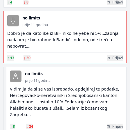
↑
4
↓
8
Prijavi
no limits
prije 11 godina
Dobro je da katolike iz BiH niko ne yebe ni 5%...zadnja
nada im je bio rahmetli Bandić...ode on, ode treći u
nepovrat....
↑
13
↓
39
Prijavi
no limits
prije 11 godina
Vidim ja da si se vas isprepado, apdejtiraj te podatke,
Hercegovačko-neretvanski i Srednjobosanski kanton
Allahimanet....ostalih 10% Federacije ćemo vam
halaliti ako budete slušali....Selam iz bosanskog
Zagreba...
↑
8
↓
24
Prijavi