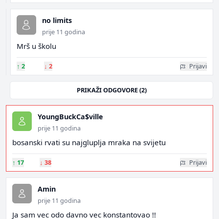
no limits
prije 11 godina
Mrš u školu
↑
2
↓
2
Prijavi
PRIKAŽI ODGOVORE (2)
YoungBuckCa$ville
prije 11 godina
bosanski rvati su najgluplja mraka na svijetu
↑
17
↓
38
Prijavi
Amin
prije 11 godina
Ja sam vec odo davno vec konstantovao !!