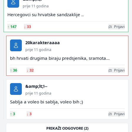
prije 11 godina
Hercegovci su hrvatske sandzaklije ..
↑
147
↓
33
Prijavi
20karakteraaaa
prije 11 godina
bh hrvati drugima biraju predsjenika, sramota...
↑
36
↓
32
Prijavi
&amp;lt;!--
prije 11 godina
Sablja a voleo bi sablja, voleo bih ;)
↑
3
↓
3
Prijavi
PRIKAŽI ODGOVORE (2)