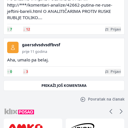
http://***/komentari-analize/42662-putina-ne-ruse-
jeftini-bareli.html O ANALITIČARIMA PROTIV RUSKE
RUBLJE TOLIKO....
↑
7
↓
12
Prijavi
gaersdvsdvsdfbvsf
prije 11 godina
Aha, umalo pa belaj.
↑
0
↓
3
Prijavi
PRIKAŽI JOŠ KOMENTARA
Povratak na članak