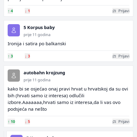
↑
4
↓
1
Prijavi
5 Korpus baby
prije 11 godina
Ironija i satira po balkanski
↑
3
↓
3
Prijavi
autobahn krojzung
prije 11 godina
kako bi se osjećao onaj pravi hrvat u hrvatskoj da su ovi
bih (hrvati samo iz interesa) odlučili
izbore.Aaaaaaa,hrvati samo iz interesa,da li vas ovo
podsjeća na nešto
↑
10
↓
5
Prijavi