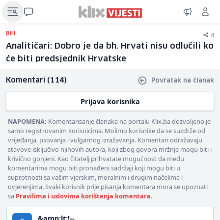
4
BIH
Analitičari: Dobro je da bh. Hrvati nisu odlučili ko
će biti predsjednik Hrvatske
Komentari (114)
Povratak na članak
Prijava korisnika
NAPOMENA:
Komentarisanje članaka na portalu Klix.ba dozvoljeno je
samo registrovanim korisnicima. Molimo korisnike da se suzdrže od
vrijeđanja, psovanja i vulgarnog izražavanja. Komentari odražavaju
stavove isključivo njihovih autora, koji zbog govora mržnje mogu biti i
krivično gonjeni. Kao čitatelj prihvatate mogućnost da među
komentarima mogu biti pronađeni sadržaji koji mogu biti u
suprotnosti sa vašim vjerskim, moralnim i drugim načelima i
uvjerenjima. Svaki korisnik prije pisanja komentara mora se upoznati
sa
Pravilima i uslovima korištenja komentara
.
&amp;lt;!--