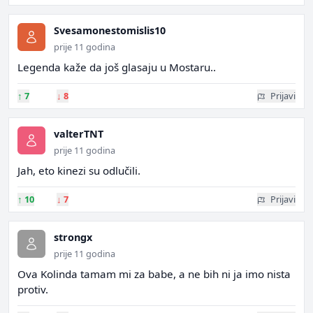
Svesamonestomislis10
prije 11 godina
Legenda kaže da još glasaju u Mostaru..
↑
7
↓
8
Prijavi
valterTNT
prije 11 godina
Jah, eto kinezi su odlučili.
↑
10
↓
7
Prijavi
strongx
prije 11 godina
Ova Kolinda tamam mi za babe, a ne bih ni ja imo nista
protiv.