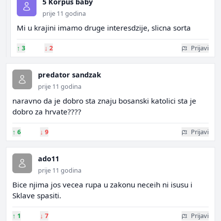
5 Korpus baby
prije 11 godina
Mi u krajini imamo druge interesdzije, slicna sorta
↑
3
↓
2
Prijavi
predator sandzak
prije 11 godina
naravno da je dobro sta znaju bosanski katolici sta je
dobro za hrvate????
↑
6
↓
9
Prijavi
ado11
prije 11 godina
Bice njima jos vecea rupa u zakonu neceih ni isusu i
Sklave spasiti.
↑
1
↓
7
Prijavi