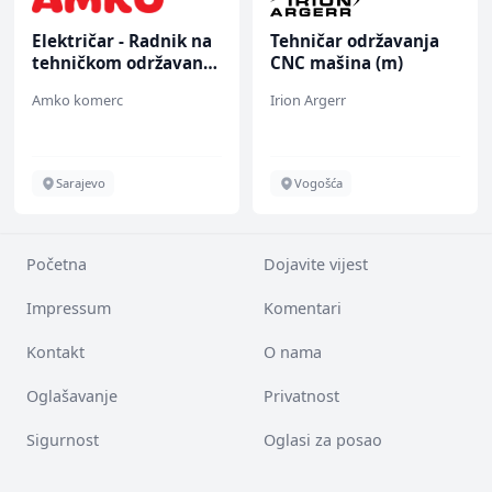
Električar - Radnik na
Tehničar održavanja
tehničkom održavanju
CNC mašina (m)
(m/ž)
Amko komerc
Irion Argerr
Sarajevo
Vogošća
Početna
Dojavite vijest
Impressum
Komentari
Kontakt
O nama
Oglašavanje
Privatnost
Sigurnost
Oglasi za posao