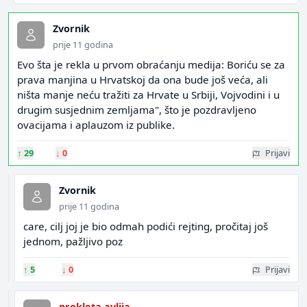
Zvornik
prije 11 godina
Evo šta je rekla u prvom obraćanju medija: Boriću se za
prava manjina u Hrvatskoj da ona bude još veća, ali
ništa manje neću tražiti za Hrvate u Srbiji, Vojvodini i u
drugim susjednim zemljama", što je pozdravljeno
ovacijama i aplauzom iz publike.
↑
29
↓
0
Prijavi
Zvornik
prije 11 godina
care, cilj joj je bio odmah podići rejting, pročitaj još
jednom, pažljivo poz
↑
5
↓
0
Prijavi
prokleta avlija