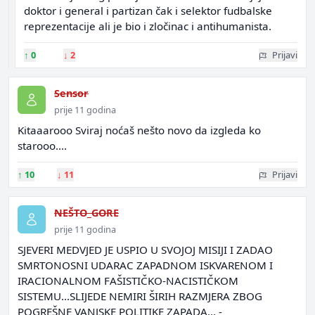
doktor i general i partizan čak i selektor fudbalske
reprezentacije ali je bio i zločinac i antihumanista.
↑
0
↓
2
Prijavi
Sensor
prije 11 godina
Kitaaarooo Sviraj noćaš nešto novo da izgleda ko
starooo....
↑
10
↓
11
Prijavi
NEŠTO_GORE
prije 11 godina
SJEVERI MEDVJED JE USPIO U SVOJOJ MISIJI I ZADAO
SMRTONOSNI UDARAC ZAPADNOM ISKVARENOM I
IRACIONALNOM FAŠISTIČKO-NACISTIČKOM
SISTEMU...SLIJEDE NEMIRI ŠIRIH RAZMJERA ZBOG
POGREŠNE VANJSKE POLITIKE ZAPADA... -