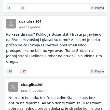
↑
1
↓
0
Prijavi
cica.glisa.961
prije 11 godina
Ko kaže da nisu? Koliko je Bosanskih Hrvata prijavljeno
da žive u Hrvatskoj i glasali su tamo? Ali da mi je neko
pričao da će i Srbija i Hrvatska opet imati istog
predsjednika ne bih mu vjerovao. Toma Grobar na
jednoj strani i Kolinda Grobar na drugoj. Ja sudbine Tito
dragi...
↑
10
↓
17
Prijavi
cica.glisa.961
prije 11 godina
Ne znam Kolindu, tek ću da vidim šta je i koje, bez
obzira na diplome. Ali vrlo dobro znam za HDZ i znam
dobro za jednog predsjednika iz te stranke koji je bio i