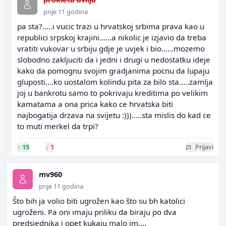
prije 11 godina
pa sta?.....i vucic trazi u hrvatskoj srbima prava kao u
republici srpskoj krajini......a nikolic je izjavio da treba
vratiti vukovar u srbiju gdje je uvjek i bio......mozemo
slobodno zakljuciti da i jedni i drugi u nedostatku ideje
kako da pomognu svojim gradjanima pocnu da lupaju
gluposti....ko uostalom kolindu pita za bilo sta.....zamlja
joj u bankrotu samo to pokrivaju kreditima po velikim
kamatama a ona prica kako ce hrvatska biti
najbogatija drzava na svijetu :))).....sta mislis do kad ce
to muti merkel da trpi?
↑
15
↓
1
Prijavi
mv960
prije 11 godina
Što bih ja volio biti ugrožen kao što su bh katolici
ugroženi. Pa oni imaju priliku da biraju po dva
predsjednika i opet kukaju malo im....