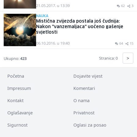
21.05.2017. u 13:39
62
3
NAUKA
Mistična zvijezda postala još čudnija:
Nakon "vanzemaljaca" uočeno gašenje
svjetlosti
06.10.2016. u 19:40
64
15
>
Stranica: 0
Ukupno:
423
Početna
Dojavite vijest
Impressum
Komentari
Kontakt
O nama
Oglašavanje
Privatnost
Sigurnost
Oglasi za posao