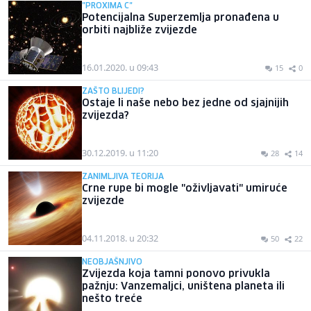
"PROXIMA C"
Potencijalna Superzemlja pronađena u
orbiti najbliže zvijezde
16.01.2020. u 09:43
15
0
ZAŠTO BLIJEDI?
Ostaje li naše nebo bez jedne od sjajnijih
zvijezda?
30.12.2019. u 11:20
28
14
ZANIMLJIVA TEORIJA
Crne rupe bi mogle "oživljavati" umiruće
zvijezde
04.11.2018. u 20:32
50
22
NEOBJAŠNJIVO
Zvijezda koja tamni ponovo privukla
pažnju: Vanzemaljci, uništena planeta ili
nešto treće