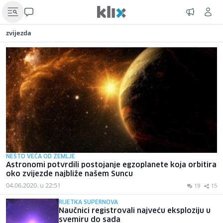
zvijezda
NEŠTO VEĆA OD ZEMLJE
Astronomi potvrdili postojanje egzoplanete koja orbitira
oko zvijezde najbliže našem Suncu
04.06.2020. u 22:51
19
15
RIJETKA SUPERNOVA
Naučnici registrovali najveću eksploziju u
svemiru do sada