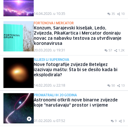
14.04.2020. u 10:35
35
10
FORTENOVA I MERCATOR
Konzum, Sarajevski kiseljak, Ledo,
Zvijezda, PikaKartica i Mercator doniraju
novac za nabavku testova za utvrđivanje
koronavirusa
20.03.2020. u 19:31
57
1.2K
SLIJEDI LI SUPERNOVA
Nove fotografije zvijezde Betelgez
izazivaju maštu: Šta bi se desilo kada bi
eksplodirala?
14.02.2020. u 22:18
50
13
PROMATRALI IH 20 GODINA
Astronomi otkrili nove binarne zvijezde
koje "narušavaju" prostor i vrijeme
01.02.2020. u 07:52
9
3