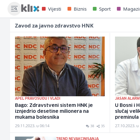
Vijesti
Biznis
Sport
Magazi
Zavod za javno zdravstvo HNK
APEL PRAVOSUĐU I VLADI
JASAN ALARM
Bago: Zdravstveni sistem HNK je
U Bosni i 
iznjedrio desetine milionera na
slučaj vel
mukama bolesnika
preminula
29.11.2023. u 06:14
27.10.2023. u
38
35
TREND NEVAKCINISANJA