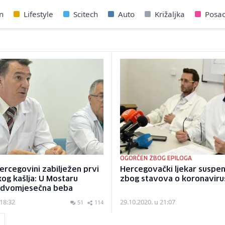
n
Lifestyle
Scitech
Auto
Križaljka
Posa
OGORČEN ZBOG EPILOGA
Hercegovini zabilježen prvi
Hercegovački ljekar suspe
ikog kašlja: U Mostaru
zbog stavova o koronaviru
 dvomjesečna beba
 18:32
29.10.2020. u 21:07
51
114