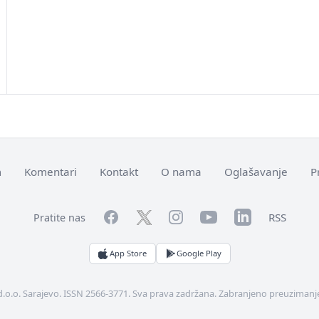
m
Komentari
Kontakt
O nama
Oglašavanje
P
Facebook
YouTube
LinkedIn
Twitter
Instagram
RSS
Pratite nas
App Store
Google Play
d.o.o. Sarajevo. ISSN 2566-3771. Sva prava zadržana. Zabranjeno preuzimanje