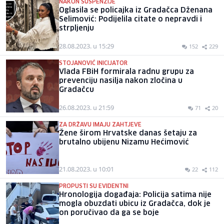
NAKON SUSPENZIJE
Oglasila se policajka iz Gradačca Dženana
Selimović: Podijelila citate o nepravdi i
strpljenju
28.08.2023. u 15:29
152
229
STOJANOVIĆ INICIJATOR
Vlada FBiH formirala radnu grupu za
prevenciju nasilja nakon zločina u
Gradačcu
26.08.2023. u 21:59
71
20
ZA DRŽAVU IMAJU ZAHTJEVE
Žene širom Hrvatske danas šetaju za
brutalno ubijenu Nizamu Hećimović
21.08.2023. u 10:01
22
112
PROPUSTI SU EVIDENTNI
Hronologija događaja: Policija satima nije
mogla obuzdati ubicu iz Gradačca, dok je
on poručivao da ga se boje