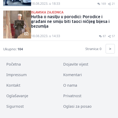
18.08.2023. u 18:33
169
21
ISLAMSKA ZAJEDNICA
Hutba o nasilju u porodici: Porodice i
građani ne smiju biti taoci ničijeg bijesa i
bezumlja
18.08.2023. u 14:33
87
57
>
Stranica: 0
Ukupno:
104
Početna
Dojavite vijest
Impressum
Komentari
Kontakt
O nama
Oglašavanje
Privatnost
Sigurnost
Oglasi za posao