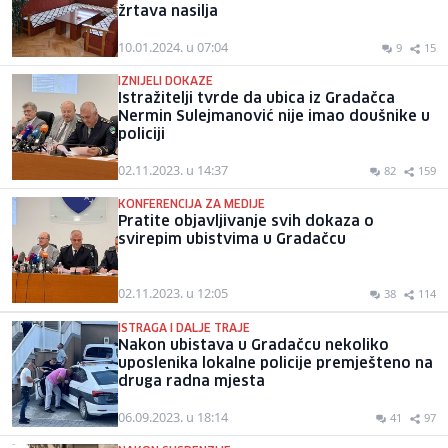
žrtava nasilja
10.01.2024. u 07:04
9
15
IZNIJELI DOKAZE
Istražitelji tvrde da ubica iz Gradačca
Nermin Sulejmanović nije imao doušnike u
policiji
02.11.2023. u 14:37
82
159
KONFERENCIJA ZA MEDIJE
Pratite objavljivanje svih dokaza o
svirepim ubistvima u Gradačcu
02.11.2023. u 12:05
38
114
ISTRAGA I DALJE TRAJE
Nakon ubistava u Gradačcu nekoliko
uposlenika lokalne policije premješteno na
druga radna mjesta
06.09.2023. u 18:14
41
97