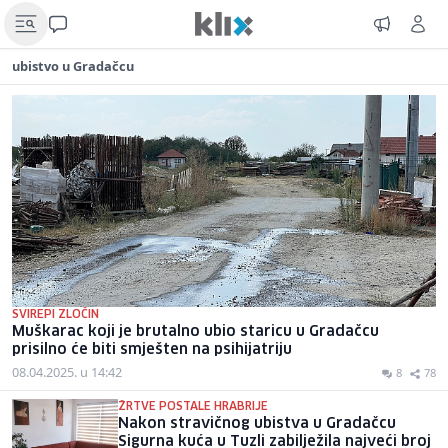
ubistvo u Gradačcu
SVIREPI ZLOČIN
Muškarac koji je brutalno ubio staricu u Gradačcu
prisilno će biti smješten na psihijatriju
08.04.2025. u 14:42
8
78
ŽRTVE POSTALE HRABRIJE
Nakon stravičnog ubistva u Gradačcu
Sigurna kuća u Tuzli zabilježila najveći broj