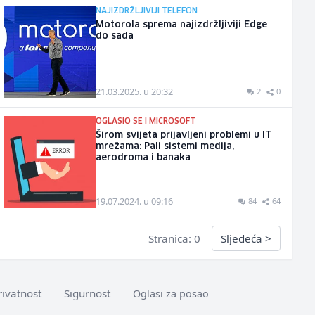
NAJIZDRŽLJIVIJI TELEFON
Motorola sprema najizdržljiviji Edge
do sada
21.03.2025. u 20:32
2
0
OGLASIO SE I MICROSOFT
Širom svijeta prijavljeni problemi u IT
mrežama: Pali sistemi medija,
aerodroma i banaka
19.07.2024. u 09:16
84
64
Stranica: 0
Sljedeća
>
rivatnost
Sigurnost
Oglasi za posao