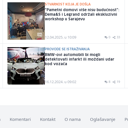
STVARNOST KOJA JE DOŠLA
"Pametni domovi više nisu budućnost":
Dema&S i Legrand održali ekskluzivni
workshop u Sarajevu
12.04.2025. u 10:09
0
33
PROVODE SE ISTRAŽIVANJA
BMW-ovi automobili bi mogli
detektovati infarkt ili moždani udar
kod vozača
16.12.2024. u 09:02
8
19
m
Komentari
Kontakt
O nama
Oglašavanje
P