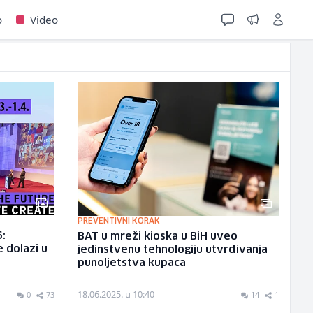
o
Video
PREVENTIVNI KORAK
6:
BAT u mreži kioska u BiH uveo
e dolazi u
jedinstvenu tehnologiju utvrđivanja
punoljetstva kupaca
18.06.2025. u 10:40
0
73
14
1