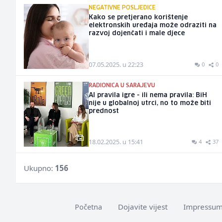
NEGATIVNE POSLJEDICE
Kako se pretjerano korištenje
elektronskih uređaja može odraziti na
razvoj dojenčati i male djece
07.05.2025. u 22:23
0
0
RADIONICA U SARAJEVU
AI pravila igre - ili nema pravila: BiH
nije u globalnoj utrci, no to može biti
prednost
18.02.2025. u 15:41
4
37
Ukupno:
156
Dojavite vijest
Impressu
Početna