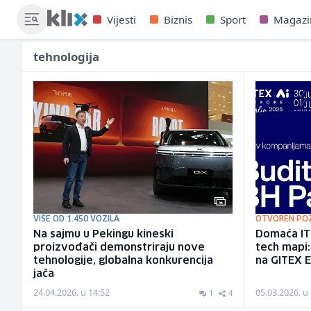
Vijesti
Biznis
Sport
Magazi
tehnologija
VIŠE OD 1.450 VOZILA
OTVOREN PO
Na sajmu u Pekingu kineski
Domaća IT 
proizvođači demonstriraju nove
tech mapi:
tehnologije, globalna konkurencija
na GITEX 
jača
24.04.2026. u 14:52
05.03.2026. u
1
4