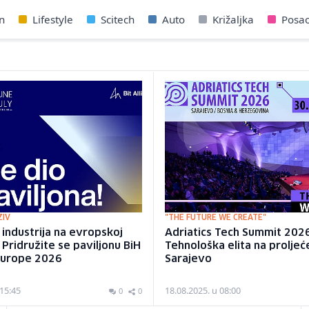
n
Lifestyle
Scitech
Auto
Križaljka
Posa
ZIV
"THE FUTURE WE CREATE"
industrija na evropskoj
Adriatics Tech Summit 202
 Pridružite se paviljonu BiH
Tehnološka elita na proljeć
Europe 2026
Sarajevo
 15:45
18.08.2025. u 08:00
0
0