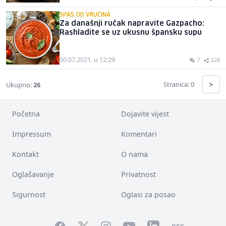
SPAS OD VRUĆINA
Za današnji ručak napravite Gazpacho:
Rashladite se uz ukusnu špansku supu
30.07.2021. u 12:29
7
228
>
Stranica: 0
Ukupno:
26
Početna
Dojavite vijest
Impressum
Komentari
Kontakt
O nama
Oglašavanje
Privatnost
Sigurnost
Oglasi za posao
Facebook
YouTube
LinkedIn