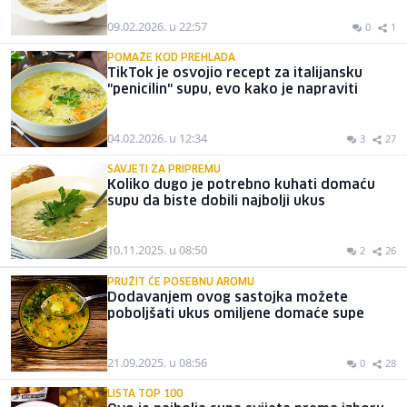
09.02.2026. u 22:57
0
1
POMAŽE KOD PREHLADA
TikTok je osvojio recept za italijansku
"penicilin" supu, evo kako je napraviti
04.02.2026. u 12:34
3
27
SAVJETI ZA PRIPREMU
Koliko dugo je potrebno kuhati domaću
supu da biste dobili najbolji ukus
10.11.2025. u 08:50
2
26
PRUŽIT ĆE POSEBNU AROMU
Dodavanjem ovog sastojka možete
poboljšati ukus omiljene domaće supe
21.09.2025. u 08:56
0
28
LISTA TOP 100