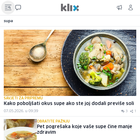
supa
SAVJETI ZA PRIPREMU
Kako poboljšati okus supe ako ste joj dodali previše soli
07.05.2026. u 09:39
3
1
OBRATITE PAŽNJU
Pet pogrešaka koje vaše supe čine manje
zdravim