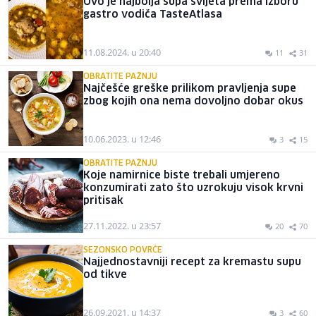
Ovo je najbolja supa svijeta prema izboru
gastro vodiča TasteAtlasa
11.08.2024. u 20:40
11
31
OBRATITE PAŽNJU
Najčešće greške prilikom pravljenja supe
zbog kojih ona nema dovoljno dobar okus
10.06.2023. u 12:46
3
15
OBRATITE PAŽNJU
Koje namirnice biste trebali umjereno
konzumirati zato što uzrokuju visok krvni
pritisak
27.11.2022. u 23:57
20
70
SEZONSKO POVRĆE
Najjednostavniji recept za kremastu supu
od tikve
26.09.2021. u 14:37
3
60