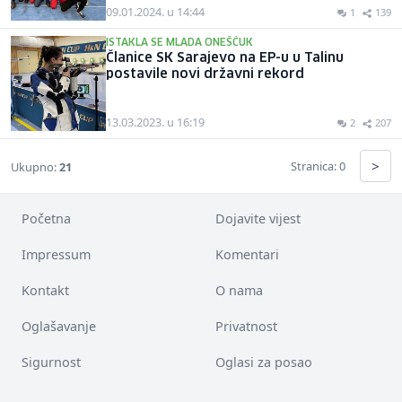
09.01.2024. u 14:44
1
139
ISTAKLA SE MLADA ONEŠĆUK
Članice SK Sarajevo na EP-u u Talinu
postavile novi državni rekord
13.03.2023. u 16:19
2
207
>
Stranica: 0
Ukupno:
21
Početna
Dojavite vijest
Impressum
Komentari
Kontakt
O nama
Oglašavanje
Privatnost
Sigurnost
Oglasi za posao