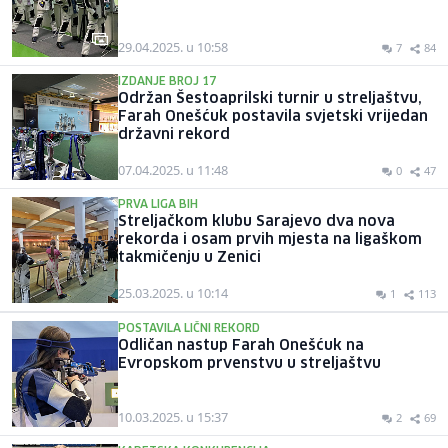
29.04.2025. u 10:58
7
84
IZDANJE BROJ 17
Održan Šestoaprilski turnir u streljaštvu,
Farah Onešćuk postavila svjetski vrijedan
državni rekord
07.04.2025. u 11:48
0
47
PRVA LIGA BIH
Streljačkom klubu Sarajevo dva nova
rekorda i osam prvih mjesta na ligaškom
takmičenju u Zenici
25.03.2025. u 10:14
1
113
POSTAVILA LIČNI REKORD
Odličan nastup Farah Onešćuk na
Evropskom prvenstvu u streljaštvu
10.03.2025. u 15:37
2
69