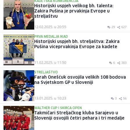
KADETSKA KONKURENCIJA
Historijski uspjeh velikog bh. talenta:
Zakira Pušina je prvakinja Evrope u
streljaštvu
12.02.2025. u 20:55
29
627
PRVA MEDALJA IKAD
Historijski uspjeh bh. streljaštva: Zakira
Pušina viceprvakinja Evrope za kadete
11.02.2025. u 11:50
6
383
STRELJAŠTVO
Farah Onešćuk osvojila velikih 108 bodova
na Svjetskom GP u Sloveniji
13.01.2025. u 10:23
3
56
WALTHER CUP I SKIRCA OPEN
Takmičari Streljačkog kluba Sarajevo u
Sloveniji osvojili četiri pehara i tri medalje