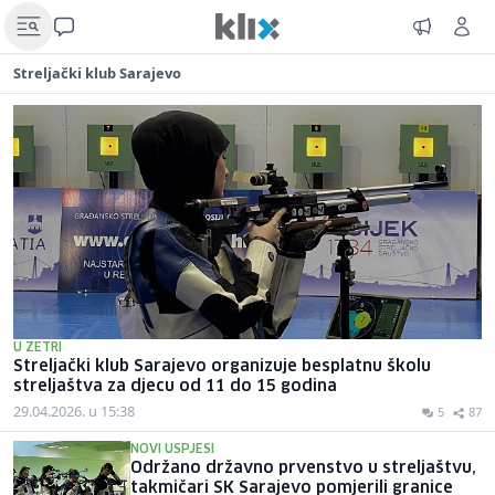
Streljački klub Sarajevo
U ZETRI
Streljački klub Sarajevo organizuje besplatnu školu
streljaštva za djecu od 11 do 15 godina
29.04.2026. u 15:38
5
87
NOVI USPJESI
Održano državno prvenstvo u streljaštvu,
takmičari SK Sarajevo pomjerili granice