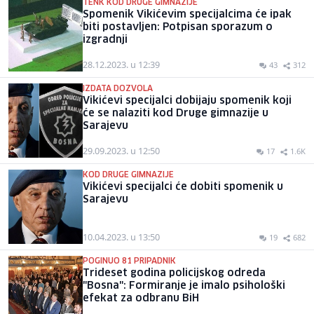
TENK KOD DRUGE GIMNAZIJE
Spomenik Vikićevim specijalcima će ipak
biti postavljen: Potpisan sporazum o
izgradnji
28.12.2023. u 12:39
43
312
IZDATA DOZVOLA
Vikićevi specijalci dobijaju spomenik koji
će se nalaziti kod Druge gimnazije u
Sarajevu
29.09.2023. u 12:50
17
1.6K
KOD DRUGE GIMNAZIJE
Vikićevi specijalci će dobiti spomenik u
Sarajevu
10.04.2023. u 13:50
19
682
POGINUO 81 PRIPADNIK
Trideset godina policijskog odreda
"Bosna": Formiranje je imalo psihološki
efekat za odbranu BiH