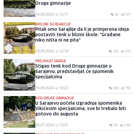
Druge gimnazije
19.09.2024. u 12:17
42
191
BROJNE SU REAKCIJE
Pitali smo Sarajlije da li je primjerena ideja
postaviti tenk u blizini škole: "Građane
niko ništa ni ne pita"
18.09.2024. u 12:19
232
316
PROJEKAT GRADA
Stigao tenk kod Druge gimnazije u
Sarajevu, predstavljat će spomenik
specijalcima
16.09.2024. u 10:22
256
759
KOD DRUGE GIMNAZIJE
U Sarajevu počela izgradnja spomenika
Vikićevim specijalcima, sve bi trebalo biti
gotovo do augusta
09.07.2024. u 13:31
30
1.6K