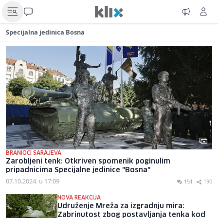
Specijalna jedinica Bosna
BRANIOCI SARAJEVA
Zarobljeni tenk: Otkriven spomenik poginulim
pripadnicima Specijalne jedinice "Bosna"
07.10.2024. u 17:09
151
190
NOVA REAKCIJA
Udruženje Mreža za izgradnju mira:
Zabrinutost zbog postavljanja tenka kod