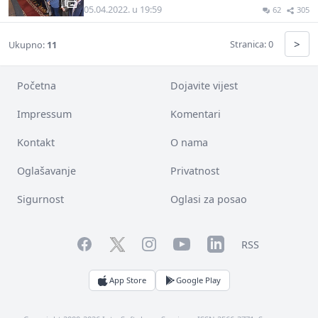
05.04.2022. u 19:59
62
305
>
Stranica: 0
Ukupno:
11
Početna
Dojavite vijest
Impressum
Komentari
Kontakt
O nama
Oglašavanje
Privatnost
Sigurnost
Oglasi za posao
Facebook
YouTube
LinkedIn
Twitter
Instagram
RSS
App Store
Google Play