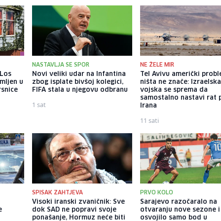
NASTAVLJA SE SPOR
NE ŽELE MIR
 Los
Novi veliki udar na Infantina
Tel Avivu američki probl
mljen u
zbog isplate bivšoj kolegici,
ništa ne znače: Izraelsk
rsnice
FIFA stala u njegovu odbranu
vojska se sprema da
samostalno nastavi rat 
1 sat
Irana
11 sati
SPISAK ZAHTJEVA
PRVO KOLO
Visoki iranski zvaničnik: Sve
Sarajevo razočaralo na
e
dok SAD ne popravi svoje
otvaranju nove sezone i
ponašanje, Hormuz neće biti
osvojilo samo bod u