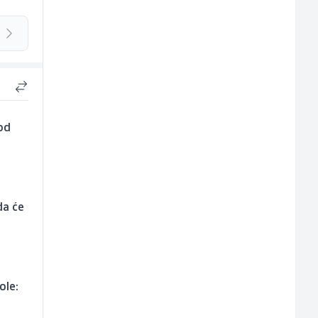
kod
da će
ole: