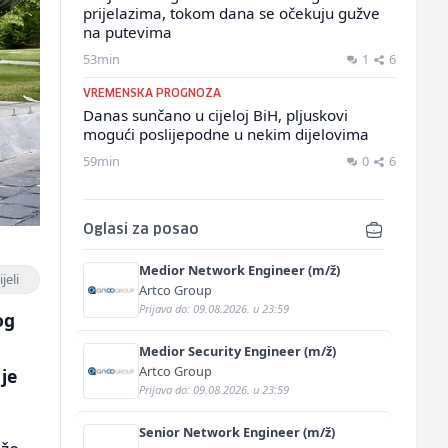
prijelazima, tokom dana se očekuju gužve
na putevima
53min
1
6
VREMENSKA PROGNOZA
Danas sunčano u cijeloj BiH, pljuskovi
mogući poslijepodne u nekim dijelovima
59min
0
6
Oglasi za posao
Medior Network Engineer (m/ž)
jeli
Artco Group
Prijava do: 09.08.2026. u 23:59
og
Medior Security Engineer (m/ž)
Artco Group
je
Prijava do: 09.08.2026. u 23:59
Senior Network Engineer (m/ž)