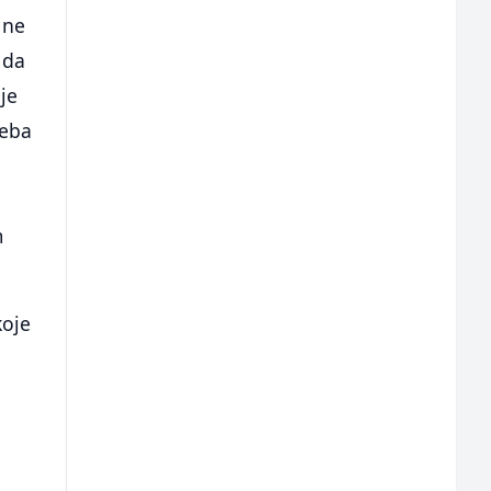
 ne
 da
oje
reba
m
koje