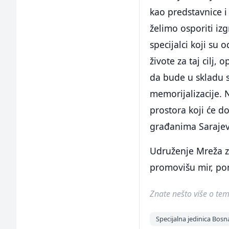
kao predstavnice i
želimo osporiti i
specijalci koji su 
živote za taj cilj
da bude u skladu 
memorijalizacije. 
prostora koji će do
građanima Sarajeva
Udruženje Mreža za
promovišu mir, pom
Znate nešto više o temi 
Specijalna jedinica Bosn