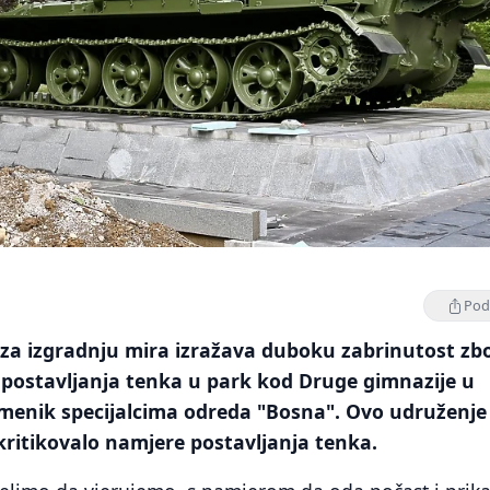
Podi
za izgradnju mira izražava duboku zabrinutost zb
 postavljanja tenka u park kod Druge gimnazije u
menik specijalcima odreda "Bosna". Ovo udruženje 
ritikovalo namjere postavljanja tenka.