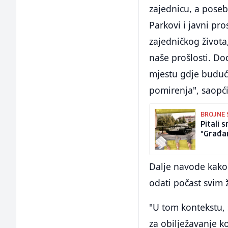
zajednicu, a pose
Parkovi i javni pro
zajedničkog života
naše prošlosti. Do
mjestu gdje buduće
pomirenja", saopći
BROJNE 
Pitali s
"Građan
Dalje navode kako 
odati počast svim ž
"U tom kontekstu, 
za obilježavanje k