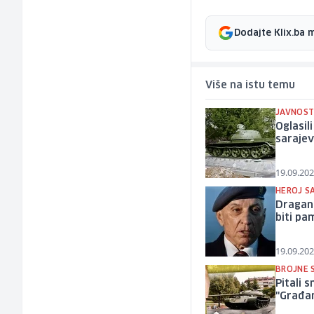
Dodajte Klix.ba 
Više na istu temu
JAVNOST
Oglasil
saraje
19.09.202
HEROJ SA
Dragan 
biti pa
19.09.202
BROJNE 
Pitali s
"Građan