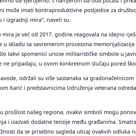
želimo da vjerujemo, s namjerom da oda počast i prik
ini može imati kontraproduktivne posljedice za društv
 i izgradnji mira", naveli su.
 mira je već od 2017. godine reagovala na idejno rje
e u skladu sa savremenim procesima memorijalizacije 
 što takvi spomenici unose militarističke simbole u jav
e ne pripadaju, u ovom konkretnom slučaju pored ško
vode, održali su više sastanaka sa gradonačelnicom
om Karić i predstavnicima Udruženja veterana odred
ku prošlost našeg regiona, ovakvi simboli mogu pono
anja i izazvati dodatne tenzije među građanima. Smat
ažnosti da se prisebno sagleda uticaj ovakvih odluka n