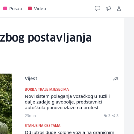
Posao
Video
 zbog postavljanja
Vijesti
BORBA TRAJE MJESECIMA
Novi sistem polaganja vozačkog u Tuzli i
dalje zadaje glavobolje, predstavnici
autoškola ponovo izlaze na protest
23min
3
3
STANJE NA CESTAMA
Od jutros duge kolone vozila na graničnim