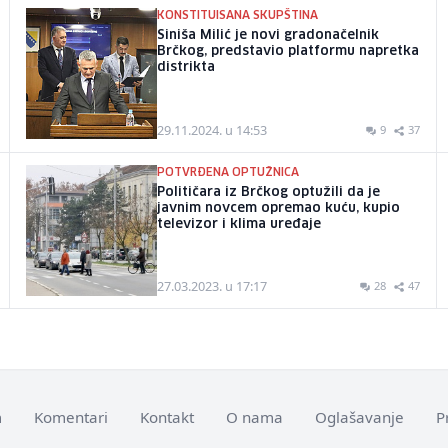
KONSTITUISANA SKUPŠTINA
Siniša Milić je novi gradonačelnik
Brčkog, predstavio platformu napretka
distrikta
29.11.2024. u 14:53
9
37
POTVRĐENA OPTUŽNICA
Političara iz Brčkog optužili da je
javnim novcem opremao kuću, kupio
televizor i klima uređaje
27.03.2023. u 17:17
28
47
m
Komentari
Kontakt
O nama
Oglašavanje
P