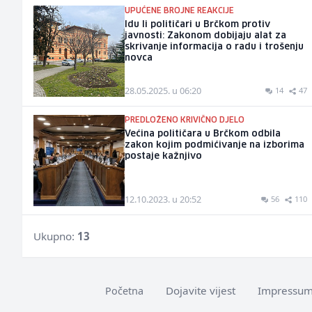
UPUĆENE BROJNE REAKCIJE
Idu li političari u Brčkom protiv
javnosti: Zakonom dobijaju alat za
skrivanje informacija o radu i trošenju
novca
28.05.2025. u 06:20
14
47
PREDLOŽENO KRIVIČNO DJELO
Većina političara u Brčkom odbila
zakon kojim podmićivanje na izborima
postaje kažnjivo
12.10.2023. u 20:52
56
110
Ukupno:
13
Dojavite vijest
Impressu
Početna