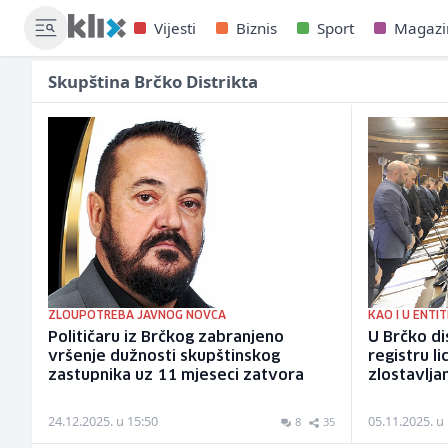
Vijesti
Biznis
Sport
Magazi
Skupština Brčko Distrikta
ZLOUPOTREBA JAVNOG NOVCA
KAO I U ENTI
Političaru iz Brčkog zabranjeno
U Brčko di
vršenje dužnosti skupštinskog
registru l
zastupnika uz 11 mjeseci zatvora
zlostavlja
24.12.2025. u 15:50
05.11.2025. u
8
35