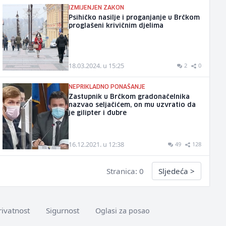
IZMIJENJEN ZAKON
Psihičko nasilje i proganjanje u Brčkom
proglašeni krivičnim djelima
18.03.2024. u 15:25
2
0
NEPRIKLADNO PONAŠANJE
Zastupnik u Brčkom gradonačelnika
nazvao seljačićem, on mu uzvratio da
je gilipter i đubre
16.12.2021. u 12:38
49
128
Stranica: 0
Sljedeća
>
rivatnost
Sigurnost
Oglasi za posao