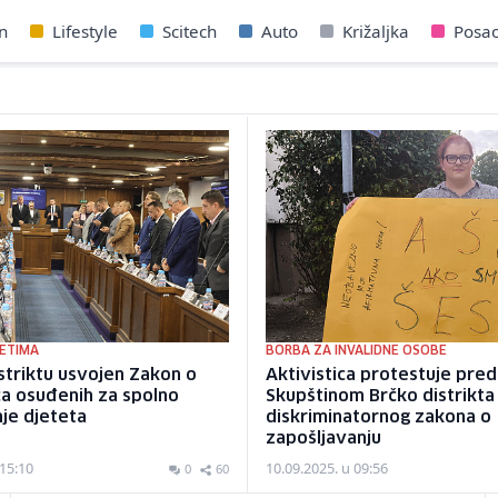
n
Lifestyle
Scitech
Auto
Križaljka
Posa
TETIMA
BORBA ZA INVALIDNE OSOBE
striktu usvojen Zakon o
Aktivistica protestuje pred
ica osuđenih za spolno
Skupštinom Brčko distrikta
nje djeteta
diskriminatornog zakona o
zapošljavanju
 15:10
10.09.2025. u 09:56
0
60