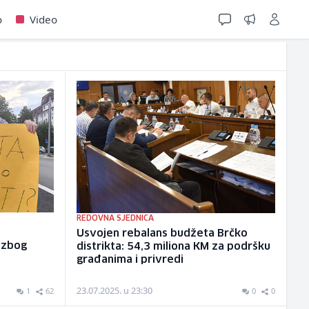
o
Video
REDOVNA SJEDNICA
Usvojen rebalans budžeta Brčko
 zbog
distrikta: 54,3 miliona KM za podršku
građanima i privredi
23.07.2025. u 23:30
1
62
0
0