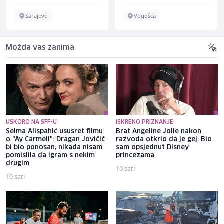
Sarajevo
Vogošća
Možda vas zanima
USKORO NA SFF-U
ISKRENO PRIZNANJE
Selma Alispahić ususret filmu
Brat Angeline Jolie nakon
o "Ay Carmeli": Dragan Jovičić
razvoda otkrio da je gej: Bio
bi bio ponosan; nikada nisam
sam opsjednut Disney
pomislila da igram s nekim
princezama
drugim
10 sati
10 sati