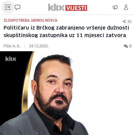
35
ZLOUPOTREBA JAVNOG NOVCA
Političaru iz Brčkog zabranjeno vršenje dužnosti
skupštinskog zastupnika uz 11 mjeseci zatvora
Piše: A. K.
|
24.12.2025.
8