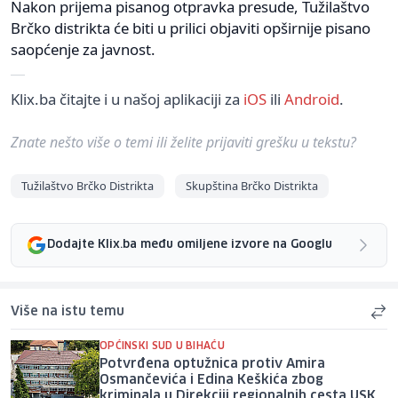
Nakon prijema pisanog otpravka presude, Tužilaštvo
Brčko distrikta će biti u prilici objaviti opširnije pisano
saopćenje za javnost.
Klix.ba čitajte i u našoj aplikaciji za
iOS
ili
Android
.
Znate nešto više o temi ili želite prijaviti grešku u tekstu?
Tužilaštvo Brčko Distrikta
Skupština Brčko Distrikta
Dodajte Klix.ba među omiljene izvore na Googlu
Više na istu temu
OPĆINSKI SUD U BIHAĆU
Potvrđena optužnica protiv Amira
Osmančevića i Edina Keškića zbog
kriminala u Direkciji regionalnih cesta USK