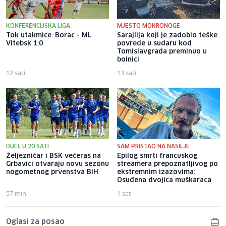
KONFERENCIJSKA LIGA
MJESTO MOKRONOGE
Tok utakmice: Borac - ML
Sarajlija koji je zadobio teške
Vitebsk 1:0
povrede u sudaru kod
Tomislavgrada preminuo u
bolnici
12 sati
13 sati
DUEL U 20 SATI
SAM PRISTAO NA NASILJE
Željezničar i BSK večeras na
Epilog smrti francuskog
Grbavici otvaraju novu sezonu
streamera prepoznatljivog po
nogometnog prvenstva BiH
ekstremnim izazovima:
Osuđena dvojica muškaraca
57 min
1 sat
Oglasi za posao