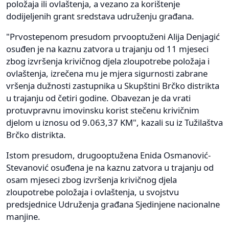
položaja ili ovlaštenja, a vezano za korištenje
dodijeljenih grant sredstava udruženju građana.
"Prvostepenom presudom prvooptuženi Alija Denjagić
osuđen je na kaznu zatvora u trajanju od 11 mjeseci
zbog izvršenja krivičnog djela zloupotrebe položaja i
ovlaštenja, izrečena mu je mjera sigurnosti zabrane
vršenja dužnosti zastupnika u Skupštini Brčko distrikta
u trajanju od četiri godine. Obavezan je da vrati
protuvpravnu imovinsku korist stečenu krivičnim
djelom u iznosu od 9.063,37 KM", kazali su iz Tužilaštva
Brčko distrikta.
Istom presudom, drugooptužena Enida Osmanović-
Stevanović osuđena je na kaznu zatvora u trajanju od
osam mjeseci zbog izvršenja krivičnog djela
zloupotrebe položaja i ovlaštenja, u svojstvu
predsjednice Udruženja građana Sjedinjene nacionalne
manjine.