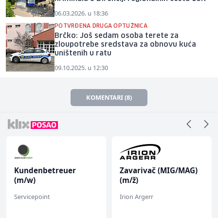
06.03.2026. u 18:36
POTVRĐENA DRUGA OPTUŽNICA
Brčko: Još sedam osoba terete za
zloupotrebe sredstava za obnovu kuća
uništenih u ratu
09.10.2025. u 12:30
KOMENTARI (8)
Kundenbetreuer
Zavarivač (MIG/MAG)
(m/w)
(m/ž)
Servicepoint
Irion Argerr