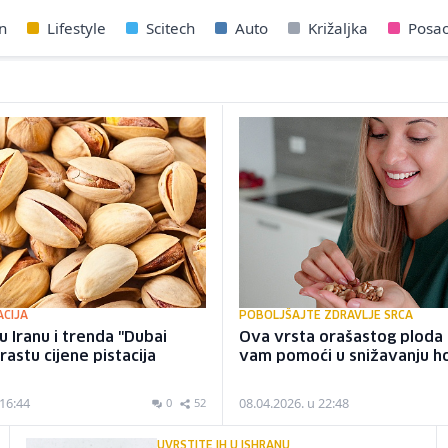
n
Lifestyle
Scitech
Auto
Križaljka
Posa
ACIJA
POBOLJŠAJTE ZDRAVLJE SRCA
u Iranu i trenda "Dubai
Ova vrsta orašastog plod
rastu cijene pistacija
vam pomoći u snižavanju h
 16:44
08.04.2026. u 22:48
0
52
UVRSTITE IH U ISHRANU