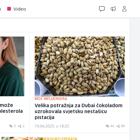
o
Video
MOĆ INFLUENSERA
a može
Velika potražnja za Dubai čokoladom
olesterola
uzrokovala svjetsku nestašicu
pistacija
19.04.2025. u 18:25
3
2
44
89
NEKOLIKO EFEKATA