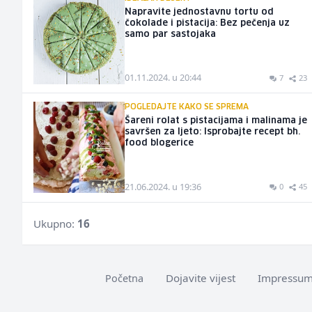
Napravite jednostavnu tortu od
čokolade i pistacija: Bez pečenja uz
samo par sastojaka
01.11.2024. u 20:44
7
23
POGLEDAJTE KAKO SE SPREMA
Šareni rolat s pistacijama i malinama je
savršen za ljeto: Isprobajte recept bh.
food blogerice
21.06.2024. u 19:36
0
45
Ukupno:
16
Dojavite vijest
Impressu
Početna