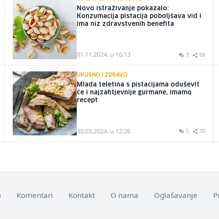
Novo istraživanje pokazalo:
Konzumacija pistacija poboljšava vid i
ima niz zdravstvenih benefita
01.11.2024. u 16:13
3
68
UKUSNO I ZDRAVO
Mlada teletina s pistacijama oduševit
će i najzahtjevnije gurmane, imamo
recept
30.03.2024. u 12:26
5
70
m
Komentari
Kontakt
O nama
Oglašavanje
P