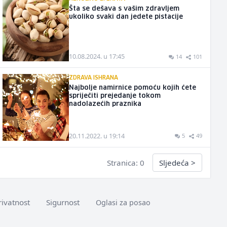
Šta se dešava s vašim zdravljem
ukoliko svaki dan jedete pistacije
10.08.2024. u 17:45
14
101
ZDRAVA ISHRANA
Najbolje namirnice pomoću kojih ćete
spriječiti prejedanje tokom
nadolazećih praznika
20.11.2022. u 19:14
5
49
Stranica: 0
Sljedeća
>
rivatnost
Sigurnost
Oglasi za posao