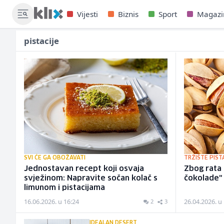
Vijesti
Biznis
Sport
Magazi
pistacije
SVI ĆE GA OBOŽAVATI
TRŽIŠTE PIST
Jednostavan recept koji osvaja
Zbog rata 
svježinom: Napravite sočan kolač s
čokolade" 
limunom i pistacijama
16.06.2026. u 16:24
26.04.2026. u
2
3
IDEALAN DESERT