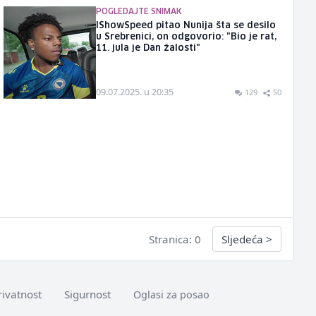
POGLEDAJTE SNIMAK
IShowSpeed pitao Nunija šta se desilo
u Srebrenici, on odgovorio: "Bio je rat,
11. jula je Dan žalosti"
09.07.2025. u 20:35
129
50
Stranica: 0
Sljedeća
>
rivatnost
Sigurnost
Oglasi za posao