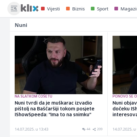
Vijesti
Biznis
Sport
Magazi
Nuni
NA SLATKOM ĆOŠETU
PONOVO SE O
Nuni tvrdi da je muškarac izvadio
Nuni objav
pištolj na Baščaršiji tokom posjete
dočeku ISh
IShowSpeeda: "Ima to na snimku"
interesova
14.07.2025. u 13:43
14.07.2025. u
44
209