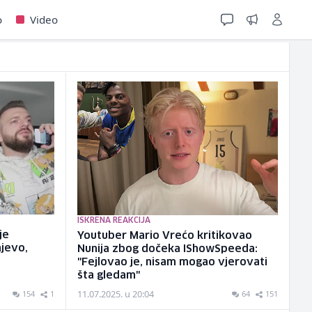
o
Video
ISKRENA REAKCIJA
je
Youtuber Mario Vrećo kritikovao
jevo,
Nunija zbog dočeka IShowSpeeda:
"Fejlovao je, nisam mogao vjerovati
šta gledam"
11.07.2025. u 20:04
154
1
64
151