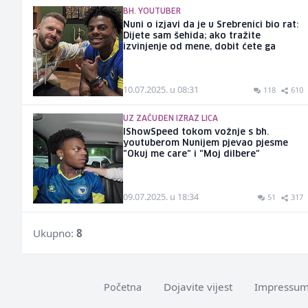
BH. YOUTUBER
Nuni o izjavi da je u Srebrenici bio rat:
Dijete sam šehida; ako tražite
izvinjenje od mene, dobit ćete ga
10.07.2025. u 08:31
118
610
UZ ZAČUĐEN IZRAZ LICA
IShowSpeed tokom vožnje s bh.
youtuberom Nunijem pjevao pjesme
"Okuj me care" i "Moj dilbere"
09.07.2025. u 18:34
51
317
Ukupno:
8
Dojavite vijest
Impressu
Početna