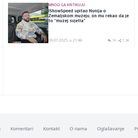
MNOGI GA KRITIKUJU
IShowSpeed upitao Nunija o
Zemaljskom muzeju, on mu rekao da je
to "muzej svjetla"
09.07.2025. u 21:46
74
1.3K
m
Komentari
Kontakt
O nama
Oglašavanje
P