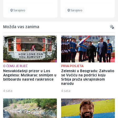
Sarajevo
Sarajevo
Možda vas zanima
O ČEMU JE RIJEČ
PRVA POSJETA
Nesvakidašnji prizor u Los
Zelenski u Beogradu: Zahvalio
Angelesu: Muškarac snimljen u
se Vučiću na podršci koju
billboardu nasred raskrsnice
Srbija pruža ukrajinskom
narodu
4 sata
4 sata