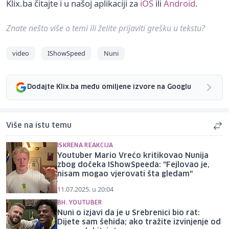
Klix.ba čitajte i u našoj aplikaciji za
iOS
ili
Android
.
Znate nešto više o temi ili želite prijaviti grešku u tekstu?
video
IShowSpeed
Nuni
Dodajte Klix.ba među omiljene izvore na Googlu
Više na istu temu
ISKRENA REAKCIJA
Youtuber Mario Vrećo kritikovao Nunija
zbog dočeka IShowSpeeda: "Fejlovao je,
nisam mogao vjerovati šta gledam"
11.07.2025. u 20:04
BH. YOUTUBER
Nuni o izjavi da je u Srebrenici bio rat:
Dijete sam šehida; ako tražite izvinjenje od