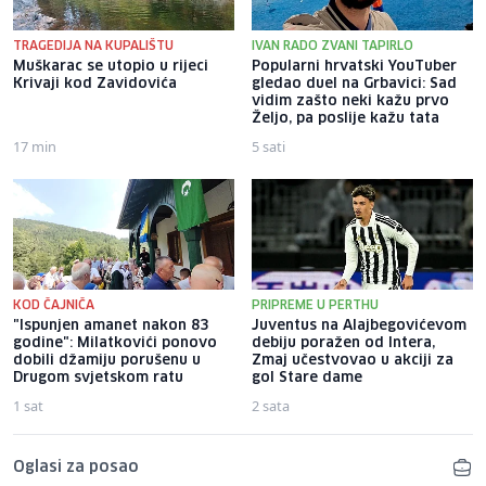
TRAGEDIJA NA KUPALIŠTU
IVAN RADO ZVANI TAPIRLO
Muškarac se utopio u rijeci
Popularni hrvatski YouTuber
Krivaji kod Zavidovića
gledao duel na Grbavici: Sad
vidim zašto neki kažu prvo
Željo, pa poslije kažu tata
17 min
5 sati
KOD ČAJNIČA
PRIPREME U PERTHU
"Ispunjen amanet nakon 83
Juventus na Alajbegovićevom
godine": Milatkovići ponovo
debiju poražen od Intera,
dobili džamiju porušenu u
Zmaj učestvovao u akciji za
Drugom svjetskom ratu
gol Stare dame
1 sat
2 sata
Oglasi za posao