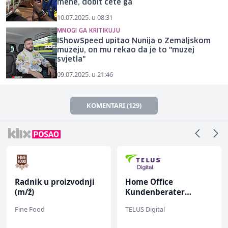
mene, dobit ćete ga
10.07.2025. u 08:31
MNOGI GA KRITIKUJU
IShowSpeed upitao Nunija o Zemaljskom
muzeju, on mu rekao da je to "muzej
svjetla"
09.07.2025. u 21:46
KOMENTARI (129)
Radnik u proizvodnji
Home Office
(m/ž)
Kundenberater
(m/w/d) für ein
Fine Food
TELUS Digital
renommiertes
Schuhunternehmen