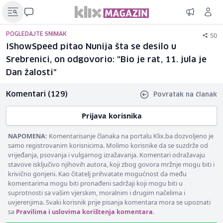
50
POGLEDAJTE SNIMAK
IShowSpeed pitao Nunija šta se desilo u
Srebrenici, on odgovorio: "Bio je rat, 11. jula je
Dan žalosti"
Komentari (129)
Povratak na članak
Prijava korisnika
NAPOMENA:
Komentarisanje članaka na portalu Klix.ba dozvoljeno je
samo registrovanim korisnicima. Molimo korisnike da se suzdrže od
vrijeđanja, psovanja i vulgarnog izražavanja. Komentari odražavaju
stavove isključivo njihovih autora, koji zbog govora mržnje mogu biti i
krivično gonjeni. Kao čitatelj prihvatate mogućnost da među
komentarima mogu biti pronađeni sadržaji koji mogu biti u
suprotnosti sa vašim vjerskim, moralnim i drugim načelima i
uvjerenjima. Svaki korisnik prije pisanja komentara mora se upoznati
sa
Pravilima i uslovima korištenja komentara
.