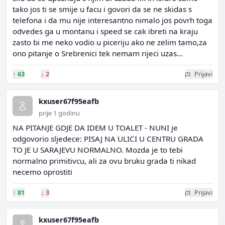
tako jos ti se smije u facu i govori da se ne skidas s
telefona i da mu nije interesantno nimalo jos povrh toga
odvedes ga u montanu i speed se cak ibreti na kraju
zasto bi me neko vodio u piceriju ako ne zelim tamo,za
ono pitanje o Srebrenici tek nemam rijeci uzas...
↑
63
↓
2
Prijavi
kxuser67f95eafb
prije 1 godinu
NA PITANJE GDJE DA IDEM U TOALET - NUNI je
odgovorio sljedece: PISAJ NA ULICI U CENTRU GRADA
TO JE U SARAJEVU NORMALNO. Mozda je to tebi
normalno primitivcu, ali za ovu bruku grada ti nikad
necemo oprostiti
↑
81
↓
3
Prijavi
kxuser67f95eafb