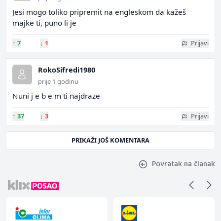
Jesi mogo toliko pripremit na engleskom da kažeš
majke ti, puno li je
↑
7
↓
1
Prijavi
RokoSifredi1980
prije 1 godinu
Nuni j e b e m ti najdraze
↑
37
↓
3
Prijavi
PRIKAŽI JOŠ KOMENTARA
Povratak na članak