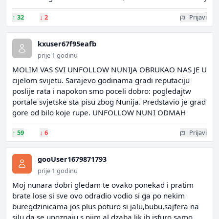
↑
32
↓
2
Prijavi
kxuser67f95eafb
prije 1 godinu
MOLIM VAS SVI UNFOLLOW NUNIJA OBRUKAO NAS JE U
cijelom svijetu. Sarajevo godinama gradi reputaciju
poslije rata i napokon smo poceli dobro: pogledajtw
portale svjetske sta pisu zbog Nunija. Predstavio je grad
gore od bilo koje rupe. UNFOLLOW NUNI ODMAH
↑
59
↓
6
Prijavi
gooUser1679871793
prije 1 godinu
Moj nunara dobri gledam te ovako ponekad i pratim
brate lose si sve ovo odradio vodio si ga po nekim
buregdzinicama jos plus poturo si jalu,bubu,sajfera na
silu da se upoznaju s njim al dzaba lik ih isfuro samo