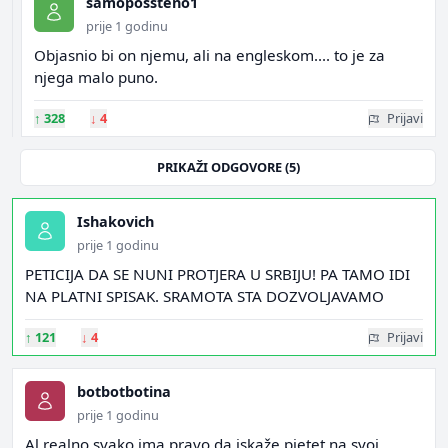
samopossteno1
prije 1 godinu
Objasnio bi on njemu, ali na engleskom.... to je za
njega malo puno.
↑
328
↓
4
Prijavi
PRIKAŽI ODGOVORE (5)
Ishakovich
prije 1 godinu
PETICIJA DA SE NUNI PROTJERA U SRBIJU! PA TAMO IDI
NA PLATNI SPISAK. SRAMOTA STA DOZVOLJAVAMO
↑
121
↓
4
Prijavi
botbotbotina
prije 1 godinu
Al realno svako ima pravo da iskaže pietet na svoj