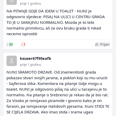
prije 1 godinu
NA PITANJE GDJE DA IDEM U TOALET - NUNI je
odgovorio sljedece: PISAJ NA ULICI U CENTRU GRADA
TO JE U SARAJEVU NORMALNO. Mozda je to tebi
normalno primitivcu, ali za ovu bruku grada ti nikad
necemo oprostiti
↑
33
↓
1
Prijavi
kxuser67f95eafb
prije 1 godinu
NUNI SRAMOTO DRZAVE. Od znamenitosti grada
pokazao stvari svojih jarana, a poklon koji su mu urucili
- Sajferova slika. Komentara na pitanje Gdje mogu u
toalet. NUNI je odgovorio pišaj na ulici u Sarajevu je to
normalno. Na pitanje o Srebrenici je rekao da je bio rat.
Za Visoko je ismijavao piramide i govorio kako je on
faraon, pa ismijavanje Halidovih pjesama. Nuni STIDI TE
SE CIJELA DRZAVA. Ako imas stida i srama ugasi