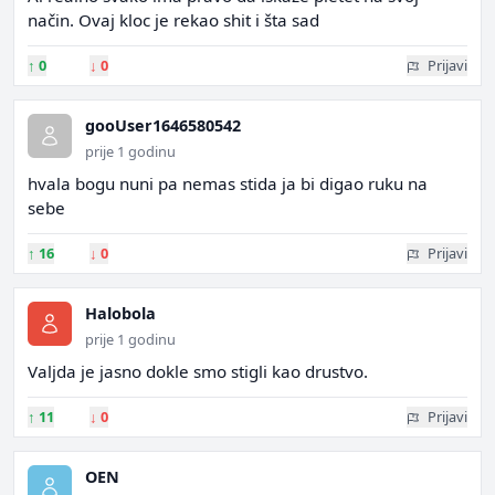
način. Ovaj kloc je rekao shit i šta sad
↑
0
↓
0
Prijavi
gooUser1646580542
prije 1 godinu
hvala bogu nuni pa nemas stida ja bi digao ruku na
sebe
↑
16
↓
0
Prijavi
Halobola
prije 1 godinu
Valjda je jasno dokle smo stigli kao drustvo.
↑
11
↓
0
Prijavi
OEN