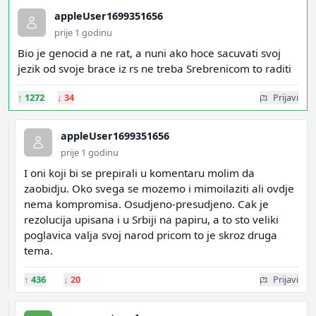
appleUser1699351656
prije 1 godinu
Bio je genocid a ne rat, a nuni ako hoce sacuvati svoj
jezik od svoje brace iz rs ne treba Srebrenicom to raditi
↑
1272
↓
34
Prijavi
appleUser1699351656
prije 1 godinu
I oni koji bi se prepirali u komentaru molim da
zaobidju. Oko svega se mozemo i mimoilaziti ali ovdje
nema kompromisa. Osudjeno-presudjeno. Cak je
rezolucija upisana i u Srbiji na papiru, a to sto veliki
poglavica valja svoj narod pricom to je skroz druga
tema.
↑
436
↓
20
Prijavi