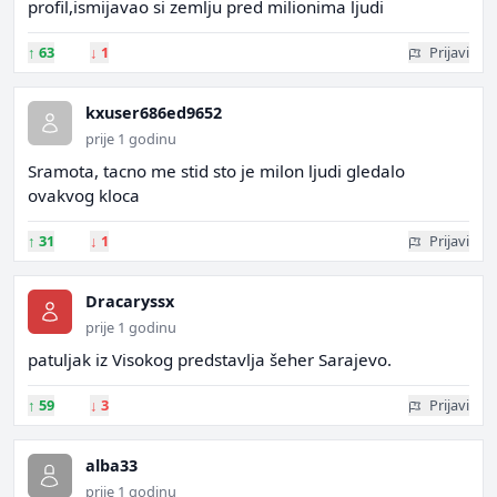
profil,ismijavao si zemlju pred milionima ljudi
↑
63
↓
1
Prijavi
kxuser686ed9652
prije 1 godinu
Sramota, tacno me stid sto je milon ljudi gledalo
ovakvog kloca
↑
31
↓
1
Prijavi
Dracaryssx
prije 1 godinu
patuljak iz Visokog predstavlja šeher Sarajevo.
↑
59
↓
3
Prijavi
alba33
prije 1 godinu