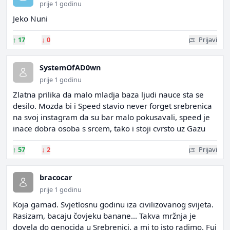
prije 1 godinu
Jeko Nuni
↑
17
↓
0
Prijavi
SystemOfAD0wn
prije 1 godinu
Zlatna prilika da malo mladja baza ljudi nauce sta se
desilo. Mozda bi i Speed stavio never forget srebrenica
na svoj instagram da su bar malo pokusavali, speed je
inace dobra osoba s srcem, tako i stoji cvrsto uz Gazu
↑
57
↓
2
Prijavi
bracocar
prije 1 godinu
Koja gamad. Svjetlosnu godinu iza civilizovanog svijeta.
Rasizam, bacaju čovjeku banane... Takva mržnja je
dovela do genocida u Srebrenici, a mi to isto radimo. Fuj