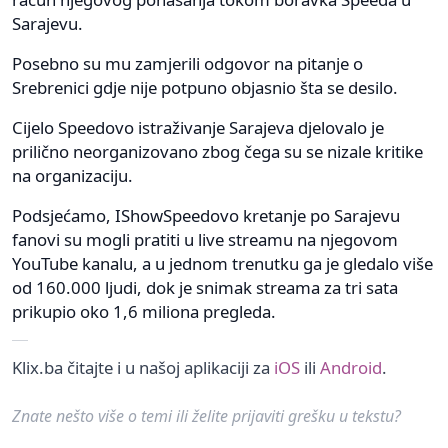
Sarajevu.
Posebno su mu zamjerili odgovor na pitanje o
Srebrenici gdje nije potpuno objasnio šta se desilo.
Cijelo Speedovo istraživanje Sarajeva djelovalo je
prilično neorganizovano zbog čega su se nizale kritike
na organizaciju.
Podsjećamo, IShowSpeedovo kretanje po Sarajevu
fanovi su mogli pratiti u live streamu na njegovom
YouTube kanalu, a u jednom trenutku ga je gledalo više
od 160.000 ljudi, dok je snimak streama za tri sata
prikupio oko 1,6 miliona pregleda.
Klix.ba čitajte i u našoj aplikaciji za
iOS
ili
Android
.
Znate nešto više o temi ili želite prijaviti grešku u tekstu?