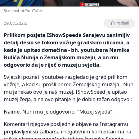
Screenshot/YouTube
09.07.2025.
Podijeli
Prilikom posjete IShowSpeeda Sarajevu zanimljiv
detalj desio se tokom vožnje gradskim ulicama, a
kada je upitao domaćina - bh. youtubera Namika
Đulića Nunija o Zemaljskom muzeju, a on mu
odgovorio da je riječ o muzeju svjetla.
Svjetski poznati youtuber razgledao je grad prilikom
vožnje, a kad su prošli pored Zemaljskog muzeja - Nuni
mu je rekao ovo je naš muzej. IShowSpeed je upitao
muzej čega, a na ovo pitanje nije dobio tačan odgovor.
Naime, Nuni mu je odgovorio: "Muzej svjetla".
Komentari njegove posljednje objave na Instagramu
preplavljeni su žalbama i negativnim komentarima na
račun njegovog ponašanja tokom boravka Speeda u