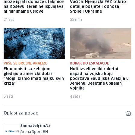
može igrati domaće utakmice
Vučića: Njemački FAZ otkrio
na Koševu, teren ne ispunjava
detalje posjete i odnosa
ni minimalne uslove
Srbije i Ukrajine
21 sat
55 min
VRŠE SE BROJNE ANALIZE
KORAK DO ESKALACIJE
Ekonomisti sa zebnjom
Huti izveli veliki raketni
gledaju u američki dolar:
napad na vojsku koju
"Mogli bismo imati majku svih
podržava Saudijska Arabija u
kriza"
Jemenu: Desetine ubijenih
vojnika
5 sati
4 sata
Oglasi za posao
Snimatelj (m/ž)
Arena Sport BH