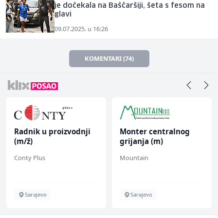
je dočekala na Baščaršiji, šeta s fesom na
glavi
09.07.2025. u 16:26
KOMENTARI (74)
Radnik u proizvodnji
Monter centralnog
(m/ž)
grijanja (m)
Conty Plus
Mountain
Sarajevo
Sarajevo