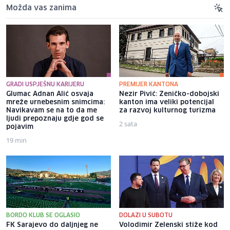
Možda vas zanima
GRADI USPJEŠNU KARIJERU
PREMIJER KANTONA
Glumac Adnan Alić osvaja
Nezir Pivić: Zeničko-dobojski
mreže urnebesnim snimcima:
kanton ima veliki potencijal
Navikavam se na to da me
za razvoj kulturnog turizma
ljudi prepoznaju gdje god se
2 sata
pojavim
19 min
BORDO KLUB SE OGLASIO
DOLAZI U SUBOTU
FK Sarajevo do daljnjeg ne
Volodimir Zelenski stiže kod