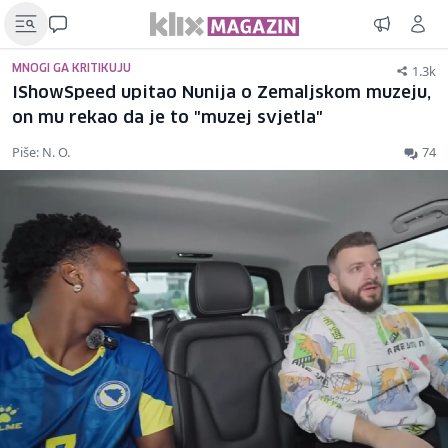
1.3k
MNOGI GA KRITIKUJU
IShowSpeed upitao Nunija o Zemaljskom muzeju,
on mu rekao da je to "muzej svjetla"
Piše: N. O.
74