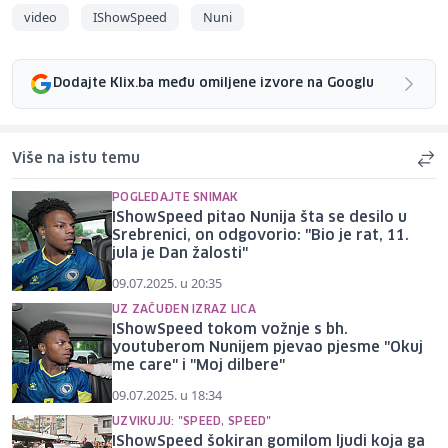
video
IShowSpeed
Nuni
Dodajte Klix.ba među omiljene izvore na Googlu
Više na istu temu
POGLEDAJTE SNIMAK
IShowSpeed pitao Nunija šta se desilo u
Srebrenici, on odgovorio: "Bio je rat, 11.
jula je Dan žalosti"
09.07.2025. u 20:35
UZ ZAČUĐEN IZRAZ LICA
IShowSpeed tokom vožnje s bh.
youtuberom Nunijem pjevao pjesme "Okuj
me care" i "Moj dilbere"
09.07.2025. u 18:34
UZVIKUJU: "SPEED, SPEED"
IShowSpeed šokiran gomilom ljudi koja ga