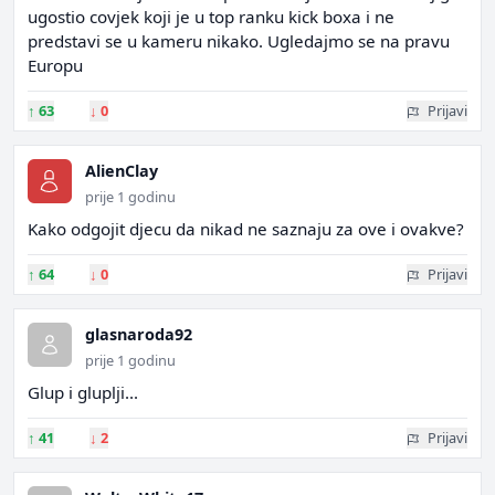
ugostio covjek koji je u top ranku kick boxa i ne
predstavi se u kameru nikako. Ugledajmo se na pravu
Europu
↑
63
↓
0
Prijavi
AlienClay
prije 1 godinu
Kako odgojit djecu da nikad ne saznaju za ove i ovakve?
↑
64
↓
0
Prijavi
glasnaroda92
prije 1 godinu
Glup i gluplji...
↑
41
↓
2
Prijavi