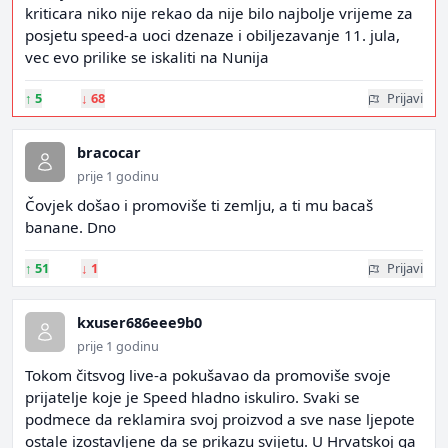
kriticara niko nije rekao da nije bilo najbolje vrijeme za
posjetu speed-a uoci dzenaze i obiljezavanje 11. jula,
vec evo prilike se iskaliti na Nunija
↑
5
↓
68
Prijavi
bracocar
prije 1 godinu
Čovjek došao i promoviše ti zemlju, a ti mu bacaš
banane. Dno
↑
51
↓
1
Prijavi
kxuser686eee9b0
prije 1 godinu
Tokom čitsvog live-a pokušavao da promoviše svoje
prijatelje koje je Speed hladno iskuliro. Svaki se
podmece da reklamira svoj proizvod a sve nase ljepote
ostale izostavljene da se prikazu svijetu. U Hrvatskoj ga