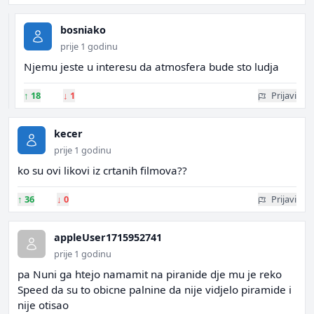
bosniako
prije 1 godinu
Njemu jeste u interesu da atmosfera bude sto ludja
↑
18
↓
1
Prijavi
kecer
prije 1 godinu
ko su ovi likovi iz crtanih filmova??
↑
36
↓
0
Prijavi
appleUser1715952741
prije 1 godinu
pa Nuni ga htejo namamit na piranide dje mu je reko
Speed da su to obicne palnine da nije vidjelo piramide i
nije otisao