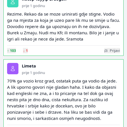
prije 1 godinu
Rezime. Rekao da se moze urinirati gdje stigne. Vodio
ga na mjesta za koja je uzeo pare lik mu se smije u facu.
Dovodio repere da ga upoznaju on ih ne dozivljava.
Burek u Zmaju. Nudi mu Kfc ili montanu. Bilo je i janje u
igri ali rekao je nece da jede. Sramota
↑
103
↓
1
Prijavi
Limeta
prije 1 godinu
70% ga vozio kroz grad, ostatak puta ga vodio da jede.
A lik uporno govori nije gladan haha. I kako da objasni
kad engleski ne zna, a i to pricanje na tel dok ga ovaj
nesto pita je dno dna, cista nekultura. Za razliku id
hrvatske i srbije kako je docekan, ovo je bilo
ponizavanje i sebe i drzave. Na liku se bas vidi da ga
nuni smorio, i sarkastican osmjeh neugodnosti.