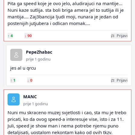
Pita ga speed koje je ovo jelo, aludirajuci na mantije...
Nuni kaze sutlija. sta boli briga amera jel to sutlija ili je
mantija.... Zaj3bancija ljudi moji, nunara je jedan od
postenijih jutjubera i odlican momak....
↑
4
↓
90
Prijavi
PepeZhabac
prije 1 godinu
jes al u qrcu
↑
1
↓
0
Prijavi
MANC
prije 1 godinu
Nuni mu skraceno muzej svjetlosti i cao, sta mu je trebo
pricati, ko da ovog speed-a interesuje vise, isto i za 11.
Juli, speed je show man i nema potrebe njemu puno
detaljisati, uostalom nekontam kako od ovih tkzv.