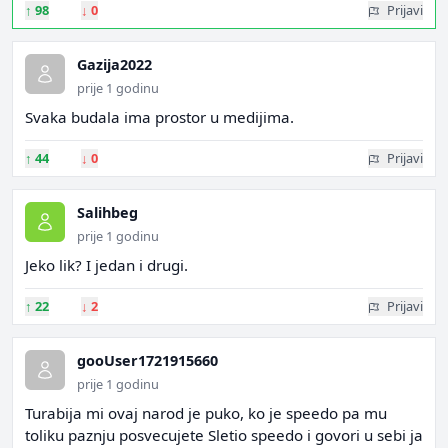
↑
98
↓
0
Prijavi
Gazija2022
prije 1 godinu
Svaka budala ima prostor u medijima.
↑
44
↓
0
Prijavi
Salihbeg
prije 1 godinu
Jeko lik? I jedan i drugi.
↑
22
↓
2
Prijavi
gooUser1721915660
prije 1 godinu
Turabija mi ovaj narod je puko, ko je speedo pa mu
toliku paznju posvecujete Sletio speedo i govori u sebi ja