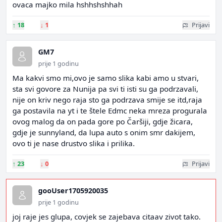
ovaca majko mila hshhshshhah
↑
18
↓
1
Prijavi
GM7
prije 1 godinu
Ma kakvi smo mi,ovo je samo slika kabi amo u stvari,
sta svi govore za Nunija pa svi ti isti su ga podrzavali,
nije on kriv nego raja sto ga podrzava smije se itd,raja
ga postavila na yt i te štele Edmc neka mreza progurala
ovog malog da on pada gore po Čaršiji, gdje žicara,
gdje je sunnyland, da lupa auto s onim smr dakijem,
ovo ti je nase drustvo slika i prilika.
↑
23
↓
0
Prijavi
gooUser1705920035
prije 1 godinu
joj raje jes glupa, covjek se zajebava citaav zivot tako.