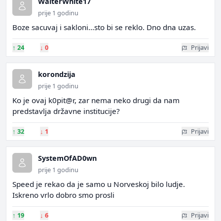
WalterWhite17
prije 1 godinu
Boze sacuvaj i sakloni...sto bi se reklo. Dno dna uzas.
↑
24
↓
0
Prijavi
korondzija
prije 1 godinu
Ko je ovaj k0pit@r, zar nema neko drugi da nam
predstavlja državne institucije?
↑
32
↓
1
Prijavi
SystemOfAD0wn
prije 1 godinu
Speed je rekao da je samo u Norveskoj bilo ludje.
Iskreno vrlo dobro smo prosli
↑
19
↓
6
Prijavi