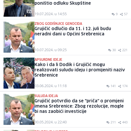
poništio odluku Skupštine
19.07.2024. u 14:55
9
57
ZBOG GODIŠNJICE GENOCIDA
Grujičić odlučio da 11. i 12. juli budu
neradni dani u Općini Srebrenica
10.07.2024. u 09:25
30
221
APSURDNE IDEJE
Kako i da li Dodik i Grujičić mogu
realizovati suludu ideju i promijeniti naziv
Srebrenice
03.06.2024. u 11:18
141
174
SULUDA IDEJA
Grujičić potvrdio da se "priča" o promjeni
imena Srebrenice: Zbog rezolucije, mogle
bi nas zaobići investicije
30.05.2024. u 22:40
211
443