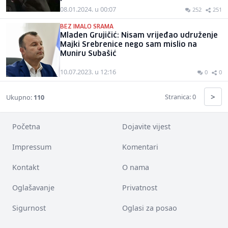
08.01.2024. u 00:07
252
251
BEZ IMALO SRAMA
Mladen Grujičić: Nisam vrijeđao udruženje
Majki Srebrenice nego sam mislio na
Muniru Subašić
10.07.2023. u 12:16
0
0
>
Stranica: 0
Ukupno:
110
Početna
Dojavite vijest
Impressum
Komentari
Kontakt
O nama
Oglašavanje
Privatnost
Sigurnost
Oglasi za posao