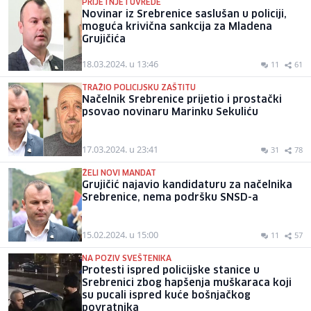
PRIJETNJE I UVREDE
Novinar iz Srebrenice saslušan u policiji,
moguća krivična sankcija za Mladena
Grujičića
18.03.2024. u 13:46
11
61
TRAŽIO POLICIJSKU ZAŠTITU
Načelnik Srebrenice prijetio i prostački
psovao novinaru Marinku Sekuliću
17.03.2024. u 23:41
31
78
ŽELI NOVI MANDAT
Grujičić najavio kandidaturu za načelnika
Srebrenice, nema podršku SNSD-a
15.02.2024. u 15:00
11
57
NA POZIV SVEŠTENIKA
Protesti ispred policijske stanice u
Srebrenici zbog hapšenja muškaraca koji
su pucali ispred kuće bošnjačkog
povratnika