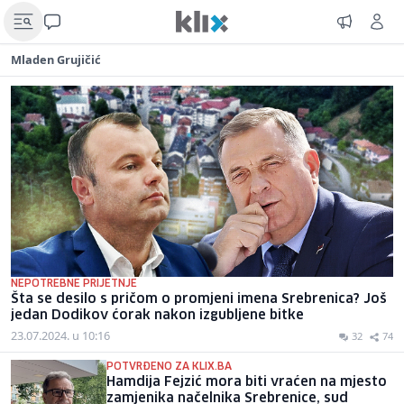
Mladen Grujičić
NEPOTREBNE PRIJETNJE
Šta se desilo s pričom o promjeni imena Srebrenica? Još
jedan Dodikov ćorak nakon izgubljene bitke
23.07.2024. u 10:16
32
74
POTVRĐENO ZA KLIX.BA
Hamdija Fejzić mora biti vraćen na mjesto
zamjenika načelnika Srebrenice, sud