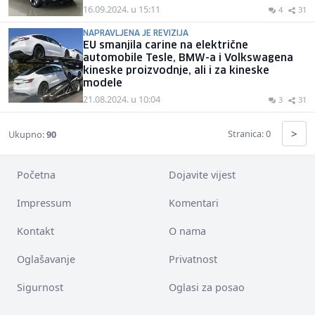
16.09.2024. u 15:11
4
31
NAPRAVLJENA JE REVIZIJA
EU smanjila carine na električne
automobile Tesle, BMW-a i Volkswagena
kineske proizvodnje, ali i za kineske
modele
21.08.2024. u 10:04
3
31
>
Stranica: 0
Ukupno:
90
Početna
Dojavite vijest
Impressum
Komentari
Kontakt
O nama
Oglašavanje
Privatnost
Sigurnost
Oglasi za posao