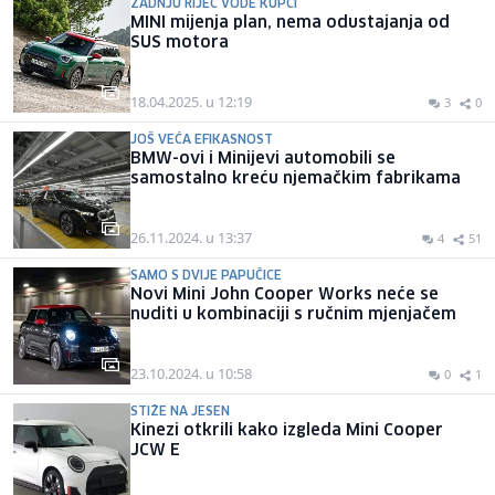
ZADNJU RIJEČ VODE KUPCI
MINI mijenja plan, nema odustajanja od
SUS motora
18.04.2025. u 12:19
3
0
JOŠ VEĆA EFIKASNOST
BMW-ovi i Minijevi automobili se
samostalno kreću njemačkim fabrikama
26.11.2024. u 13:37
4
51
SAMO S DVIJE PAPUČICE
Novi Mini John Cooper Works neće se
nuditi u kombinaciji s ručnim mjenjačem
23.10.2024. u 10:58
0
1
STIŽE NA JESEN
Kinezi otkrili kako izgleda Mini Cooper
JCW E