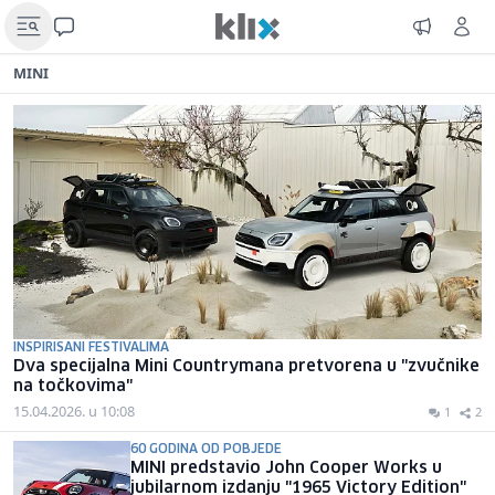
MINI
INSPIRISANI FESTIVALIMA
Dva specijalna Mini Countrymana pretvorena u "zvučnike
na točkovima"
15.04.2026. u 10:08
1
2
60 GODINA OD POBJEDE
MINI predstavio John Cooper Works u
jubilarnom izdanju "1965 Victory Edition"