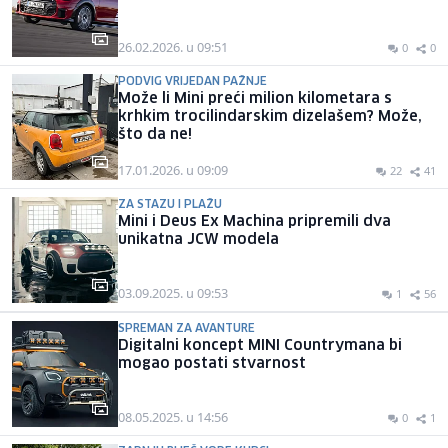
26.02.2026. u 09:51
0
0
PODVIG VRIJEDAN PAŽNJE
Može li Mini preći milion kilometara s
krhkim trocilindarskim dizelašem? Može,
što da ne!
17.01.2026. u 09:09
22
41
ZA STAZU I PLAŽU
Mini i Deus Ex Machina pripremili dva
unikatna JCW modela
03.09.2025. u 09:53
1
56
SPREMAN ZA AVANTURE
Digitalni koncept MINI Countrymana bi
mogao postati stvarnost
08.05.2025. u 14:56
0
1