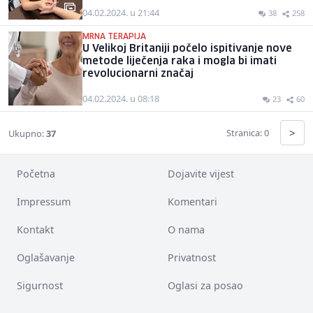
04.02.2024. u 21:44
38
258
MRNA TERAPIJA
U Velikoj Britaniji počelo ispitivanje nove
metode liječenja raka i mogla bi imati
revolucionarni značaj
04.02.2024. u 08:18
23
60
>
Stranica: 0
Ukupno:
37
Početna
Dojavite vijest
Impressum
Komentari
Kontakt
O nama
Oglašavanje
Privatnost
Sigurnost
Oglasi za posao