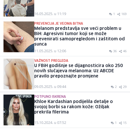
16.05.2025. u 11:19
1
169
PREVENCIJA JE VEOMA BITNA
Melanom predstavlja sve veći problem u
BiH: Agresivni tumor koji se može
prevenirati samopregledom i zaštitom od
sunca
11.05.2025. u 12:06
36
46
VAŽNOST PREGLEDA
U FBiH godišnje se dijagnosticira oko 250
novih slučajeva melanoma: Uz ABCDE
pravilo prepoznajte promjene
09.05.2025. u 09:44
2
29
POTPUNO ISKRENA
Khloe Kardashian podijelila detalje o
svojoj borbi sa rakom kože: Ožiljak
prekrila filerima
15.10.2024. u 07:52
1
15