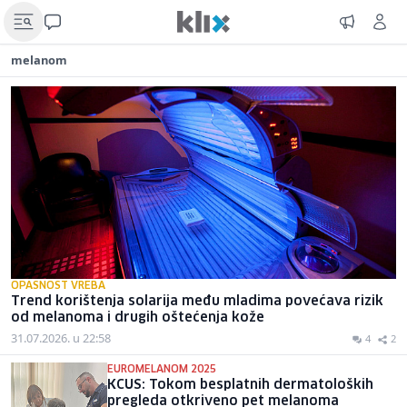
melanom
OPASNOST VREBA
Trend korištenja solarija među mladima povećava rizik
od melanoma i drugih oštećenja kože
31.07.2026. u 22:58
4
2
EUROMELANOM 2025
KCUS: Tokom besplatnih dermatoloških
pregleda otkriveno pet melanoma