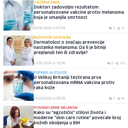
LIJEČENJE RAKA
Doktori zadovoljni rezultatom
personalizovane vakcine protiv melanoma
koja je smanjila smrtnost
04.06.2024. u 07:34
2
72
RAZGOVOR ZA KLIX.BA
Dermatolozi o značaju prevencije
nastanka melanoma: Da li je bitniji
preplanuli ten ili zdravlje?
13.05.2024. u 18:56
6
155
POPRAVLJA IZGLEDE
U Velikoj Britaniji testirana prva
personalizovana mRNA vakcina protiv
raka kože
26.04.2024. u 08:33
5
46
POSEBNO BRINE MELANOM
Kako su "egzotični" stilovi života i
moderne "skin care rutine" povećale broj
kožnih oboljenja u BiH