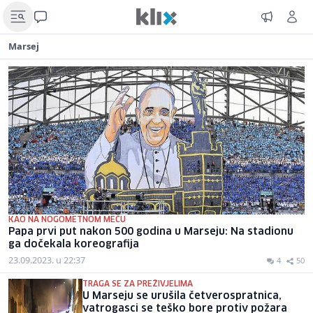
Marsej
KAO NA NOGOMETNOM MEČU
Papa prvi put nakon 500 godina u Marseju: Na stadionu
ga dočekala koreografija
23.09.2023. u 22:37
4
50
TRAGA SE ZA PREŽIVJELIMA
U Marseju se urušila četverospratnica,
vatrogasci se teško bore protiv požara