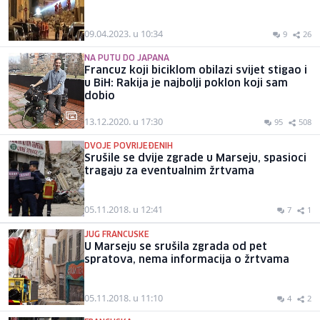
09.04.2023. u 10:34
9
26
NA PUTU DO JAPANA
Francuz koji biciklom obilazi svijet stigao i
u BiH: Rakija je najbolji poklon koji sam
dobio
13.12.2020. u 17:30
95
508
DVOJE POVRIJEĐENIH
Srušile se dvije zgrade u Marseju, spasioci
tragaju za eventualnim žrtvama
05.11.2018. u 12:41
7
1
JUG FRANCUSKE
U Marseju se srušila zgrada od pet
spratova, nema informacija o žrtvama
05.11.2018. u 11:10
4
2