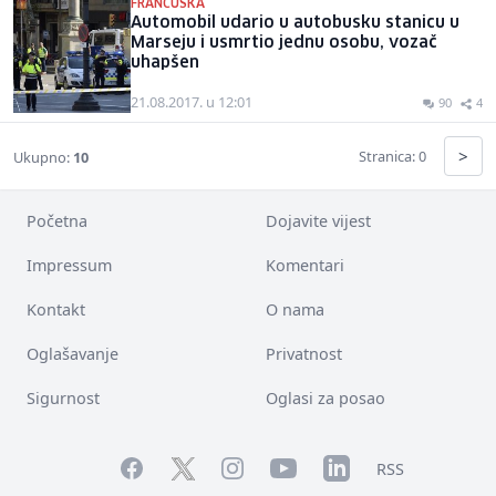
FRANCUSKA
Automobil udario u autobusku stanicu u
Marseju i usmrtio jednu osobu, vozač
uhapšen
21.08.2017. u 12:01
90
4
>
Stranica: 0
Ukupno:
10
Početna
Dojavite vijest
Impressum
Komentari
Kontakt
O nama
Oglašavanje
Privatnost
Sigurnost
Oglasi za posao
Facebook
YouTube
LinkedIn
Twitter
Instagram
RSS