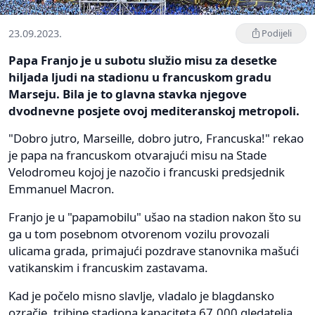
23.09.2023.
Podijeli
Papa Franjo je u subotu služio misu za desetke
hiljada ljudi na stadionu u francuskom gradu
Marseju. Bila je to glavna stavka njegove
dvodnevne posjete ovoj mediteranskoj metropoli.
"Dobro jutro, Marseille, dobro jutro, Francuska!" rekao
je papa na francuskom otvarajući misu na Stade
Velodromeu kojoj je nazočio i francuski predsjednik
Emmanuel Macron.
Franjo je u "papamobilu" ušao na stadion nakon što su
ga u tom posebnom otvorenom vozilu provozali
ulicama grada, primajući pozdrave stanovnika mašući
vatikanskim i francuskim zastavama.
Kad je počelo misno slavlje, vladalo je blagdansko
ozračje, tribine stadiona kapaciteta 67.000 gledatelja