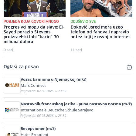
POBJEDA KOJA GOVORI MNOGO
ODUŠEVIO SVE
Progresivci mogu da slave: El-
Đoković usred mora uzeo
Sayed porazio Stevens,
telefon od fanova i napravio
proizraelski lobi "bacio" 30
potez koji je osvojio internet
miliona dolara
9 sati
11 sati
Oglasi za posao
Vozač kamiona u Njemačkoj (m/ž)
Mars Connect
Prijava do: 07.08.2026. u 23:59
Nastavnik francuskog jezika - puna nastavna norma (m/ž)
Internationale Deutsche Schule Sarajevo
Prijava do: 06.08.2026. u 23:59
Recepcioner (m/ž)
Hotel President