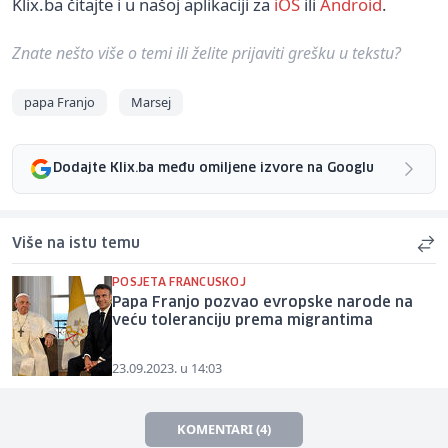
Klix.ba čitajte i u našoj aplikaciji za
iOS
ili
Android
.
Znate nešto više o temi ili želite prijaviti grešku u tekstu?
papa Franjo
Marsej
Dodajte Klix.ba među omiljene izvore na Googlu
Više na istu temu
POSJETA FRANCUSKOJ
Papa Franjo pozvao evropske narode na
veću toleranciju prema migrantima
23.09.2023. u 14:03
KOMENTARI (4)