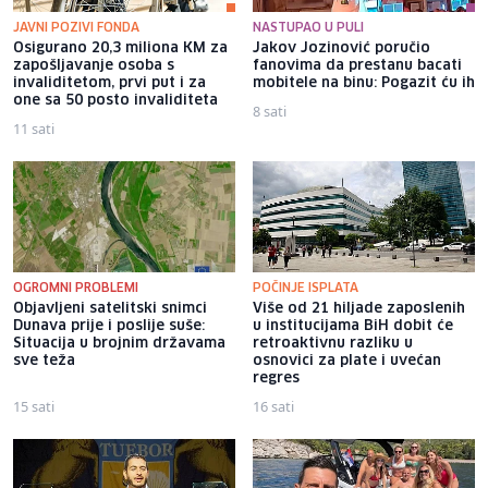
JAVNI POZIVI FONDA
NASTUPAO U PULI
Osigurano 20,3 miliona KM za
Jakov Jozinović poručio
zapošljavanje osoba s
fanovima da prestanu bacati
invaliditetom, prvi put i za
mobitele na binu: Pogazit ću ih
one sa 50 posto invaliditeta
8 sati
11 sati
OGROMNI PROBLEMI
POČINJE ISPLATA
Objavljeni satelitski snimci
Više od 21 hiljade zaposlenih
Dunava prije i poslije suše:
u institucijama BiH dobit će
Situacija u brojnim državama
retroaktivnu razliku u
sve teža
osnovici za plate i uvećan
regres
15 sati
16 sati