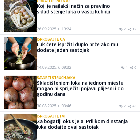
OBRATITE PAŽNJU
Koji je najlakši način za pravilno
skladištenje luka u vašoj kuhinji
26.09.2025. u 13:24
2
12
ISPROBAJTE GA
Luk ćete ispržiti duplo brže ako mu
dodate jedan sastojak
14.09.2025. u 09:32
4
0
SAVJETI STRUČNJAKA
Skladištenjem luka na jednom mjestu
mogao bi spriječiti pojavu plijesni i do
godinu dana
30.08.2025. u 09:46
2
45
ISPROBAJTE I VI
Za bogatiji okus jela: Prilikom dinstanja
luka dodajte ovaj sastojak