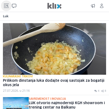
Luk
KULINARASKI TRIKOVI
Prilikom dinstanja luka dodajte ovaj sastojak za bogatiji
okus jela
27.07.2026. u 21:16
4
8
SAVREMENOST I INOVACIJA
LUK otvorio najmoderniji KGH showroom i
trening centar na Balkanu