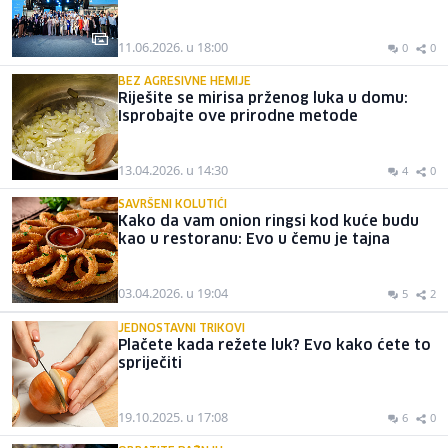
11.06.2026. u 18:00
0
0
BEZ AGRESIVNE HEMIJE
Riješite se mirisa prženog luka u domu:
Isprobajte ove prirodne metode
13.04.2026. u 14:30
4
0
SAVRŠENI KOLUTIĆI
Kako da vam onion ringsi kod kuće budu
kao u restoranu: Evo u čemu je tajna
03.04.2026. u 19:04
5
2
JEDNOSTAVNI TRIKOVI
Plačete kada režete luk? Evo kako ćete to
spriječiti
19.10.2025. u 17:08
6
0