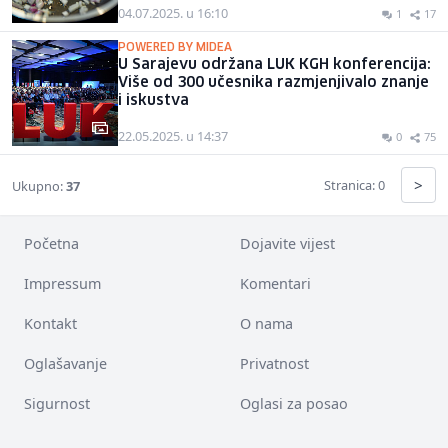
04.07.2025. u 16:10
1
17
POWERED BY MIDEA
U Sarajevu održana LUK KGH konferencija:
Više od 300 učesnika razmjenjivalo znanje
i iskustva
22.05.2025. u 14:37
0
75
>
Stranica: 0
Ukupno:
37
Početna
Dojavite vijest
Impressum
Komentari
Kontakt
O nama
Oglašavanje
Privatnost
Sigurnost
Oglasi za posao