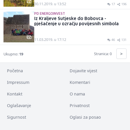
30.11.2019. u 13:52
17
196
PD ENERGOINVEST
Iz Kraljeve Sutjeske do Bobovca -
pješačenje u ozračju povijesnih simbola
11.03.2019. u 17:12
46
131
>
Stranica: 0
Ukupno:
19
Početna
Dojavite vijest
Impressum
Komentari
Kontakt
O nama
Oglašavanje
Privatnost
Sigurnost
Oglasi za posao