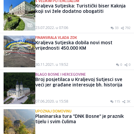
S VELIKIM POTENCIJALOM
Kraljeva Sutjeska: Turistički biser Kaknja
koji svi žele dodatno obogatiti
23.07.2022. u 07:06
33
792
FINANSIRALA VLADA ZDK
Kraljeva Sutjeska dobila novi most
vrijednosti 450.000 KM
30.11.2021. u 19:52
0
0
BLAGO BOSNE I HERCEGOVINE
Broj posjetilaca u Kraljevoj Sutjesci sve
veći jer građane interesuje bh. historija
07.06.2020. u 15:58
115
3K
UPOZNAJ DOMOVINU
Planinarska tura "DNK Bosne" je praznik
tijelu i svim čulima