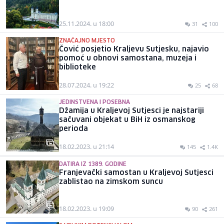
25.11.2024. u 18:00
31
100
ZNAČAJNO MJESTO
Čović posjetio Kraljevu Sutjesku, najavio
pomoć u obnovi samostana, muzeja i
biblioteke
28.07.2024. u 19:22
25
68
JEDINSTVENA I POSEBNA
Džamija u Kraljevoj Sutjesci je najstariji
sačuvani objekat u BiH iz osmanskog
perioda
18.02.2023. u 21:14
145
1.4K
DATIRA IZ 1389. GODINE
Franjevački samostan u Kraljevoj Sutjesci
zablistao na zimskom suncu
18.02.2023. u 19:09
90
261