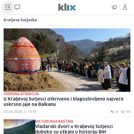
Kraljeva Sutjeska
USKRSNA ATRAKCIJA
U Kraljevoj Sutjesci otkriveno i blagoslovljeno najveće
uskrsno jaje na Balkanu
05.04.2026. u 14:36
23
190
HISTORIJSKA BAŠTINA
Vladarski dvori u Kraljevoj Sutjesci
duboko su utkani u historiju BiH