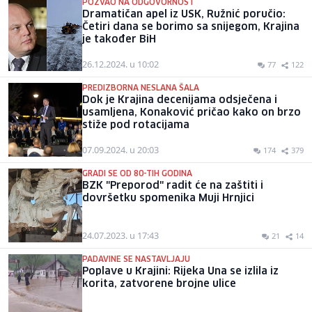
POZVAO NA ODGOVORNOST
Dramatičan apel iz USK, Ružnić poručio:
Četiri dana se borimo sa snijegom, Krajina
je također BiH
26.12.2024. u 10:02
77
122
PREDIZBORNA NESLANA ŠALA
Dok je Krajina decenijama odsječena i
usamljena, Konaković pričao kako on brzo
stiže pod rotacijama
07.09.2024. u 20:03
174
379
GRADI SE OD 80-TIH GODINA
BZK "Preporod" radit će na zaštiti i
dovršetku spomenika Muji Hrnjici
24.07.2023. u 17:43
21
14
PADAVINE SE NASTAVLJAJU
Poplave u Krajini: Rijeka Una se izlila iz
korita, zatvorene brojne ulice