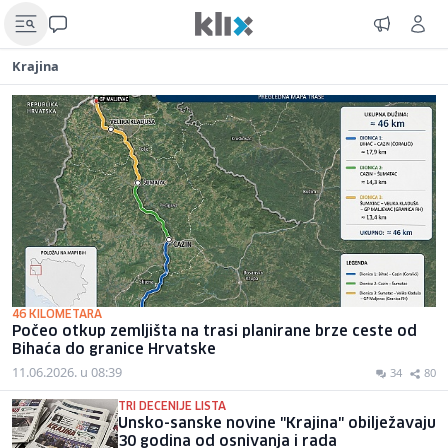
Krajina
46 KILOMETARA
Počeo otkup zemljišta na trasi planirane brze ceste od
Bihaća do granice Hrvatske
11.06.2026. u 08:39
34
80
TRI DECENIJE LISTA
Unsko-sanske novine "Krajina" obilježavaju
30 godina od osnivanja i rada