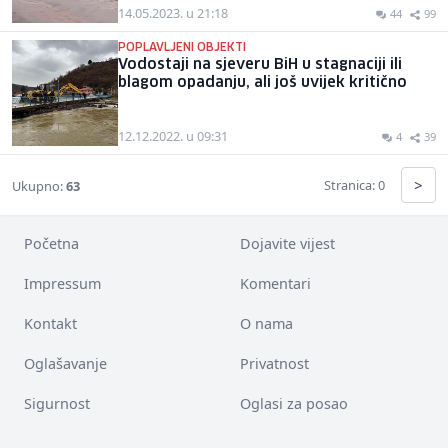
14.05.2023. u 21:18
44
99
POPLAVLJENI OBJEKTI
Vodostaji na sjeveru BiH u stagnaciji ili
blagom opadanju, ali još uvijek kritično
12.12.2022. u 09:31
4
39
>
Stranica: 0
Ukupno:
63
Početna
Dojavite vijest
Impressum
Komentari
Kontakt
O nama
Oglašavanje
Privatnost
Sigurnost
Oglasi za posao