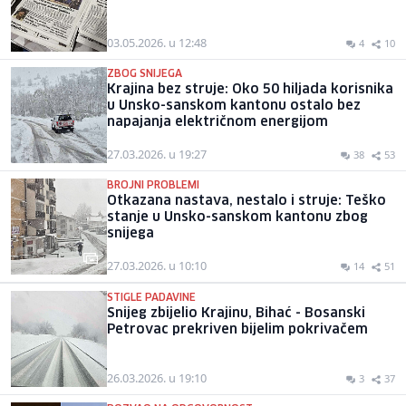
03.05.2026. u 12:48
4
10
ZBOG SNIJEGA
Krajina bez struje: Oko 50 hiljada korisnika
u Unsko-sanskom kantonu ostalo bez
napajanja električnom energijom
27.03.2026. u 19:27
38
53
BROJNI PROBLEMI
Otkazana nastava, nestalo i struje: Teško
stanje u Unsko-sanskom kantonu zbog
snijega
27.03.2026. u 10:10
14
51
STIGLE PADAVINE
Snijeg zbijelio Krajinu, Bihać - Bosanski
Petrovac prekriven bijelim pokrivačem
26.03.2026. u 19:10
3
37