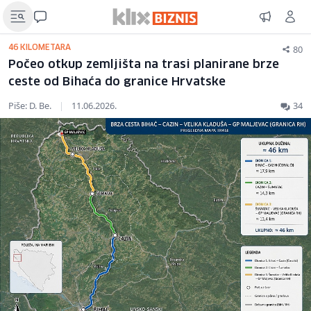
80
46 KILOMETARA
Počeo otkup zemljišta na trasi planirane brze
ceste od Bihaća do granice Hrvatske
Piše: D. Be.
|
11.06.2026.
34