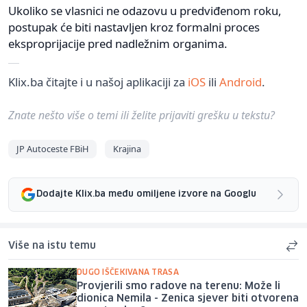
Ukoliko se vlasnici ne odazovu u predviđenom roku,
postupak će biti nastavljen kroz formalni proces
eksproprijacije pred nadležnim organima.
Klix.ba čitajte i u našoj aplikaciji za
iOS
ili
Android
.
Znate nešto više o temi ili želite prijaviti grešku u tekstu?
JP Autoceste FBiH
Krajina
Dodajte Klix.ba među omiljene izvore na Googlu
Više na istu temu
DUGO IŠČEKIVANA TRASA
Provjerili smo radove na terenu: Može li
dionica Nemila - Zenica sjever biti otvorena