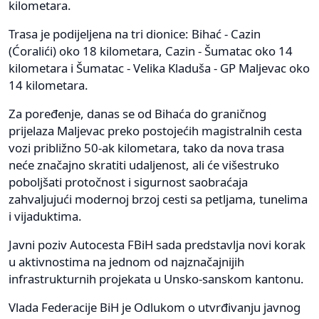
kilometara.
Trasa je podijeljena na tri dionice: Bihać - Cazin
(Ćoralići) oko 18 kilometara, Cazin - Šumatac oko 14
kilometara i Šumatac - Velika Kladuša - GP Maljevac oko
14 kilometara.
Za poređenje, danas se od Bihaća do graničnog
prijelaza Maljevac preko postojećih magistralnih cesta
vozi približno 50-ak kilometara, tako da nova trasa
neće značajno skratiti udaljenost, ali će višestruko
poboljšati protočnost i sigurnost saobraćaja
zahvaljujući modernoj brzoj cesti sa petljama, tunelima
i vijaduktima.
Javni poziv Autocesta FBiH sada predstavlja novi korak
u aktivnostima na jednom od najznačajnijih
infrastrukturnih projekata u Unsko-sanskom kantonu.
Vlada Federacije BiH je Odlukom o utvrđivanju javnog