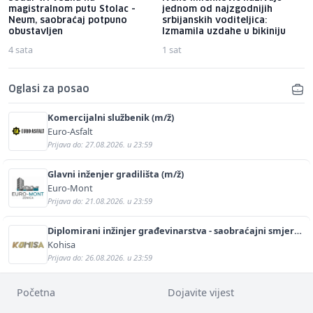
magistralnom putu Stolac -
jednom od najzgodnijih
Neum, saobraćaj potpuno
srbijanskih voditeljica:
obustavljen
Izmamila uzdahe u bikiniju
4 sata
1 sat
Oglasi za posao
Komercijalni službenik (m/ž)
Euro-Asfalt
Prijava do: 27.08.2026. u 23:59
Glavni inženjer gradilišta (m/ž)
Euro-Mont
Prijava do: 21.08.2026. u 23:59
Diplomirani inžinjer građevinarstva - saobraćajni smjer
(m/ž)
Kohisa
Prijava do: 26.08.2026. u 23:59
Početna
Dojavite vijest