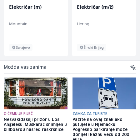
Električar (m)
Električar (m/ž)
Mountain
Hering
Sarajevo
Široki Brijeg
Možda vas zanima
O ČEMU JE RIJEČ
ZAMKA ZA TURISTE
Nesvakidašnji prizor u Los
Pazite na ovaj znak ako
Angelesu: Muškarac snimljen u
putujete u Njemačku:
billboardu nasred raskrsnice
Pogrešno parkiranje može
donijeti kaznu veću od 200
eura