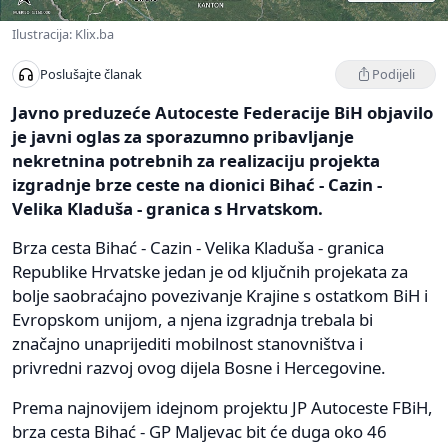
Ilustracija: Klix.ba
Podijeli
Poslušajte članak
Javno preduzeće Autoceste Federacije BiH objavilo
je javni oglas za sporazumno pribavljanje
nekretnina potrebnih za realizaciju projekta
izgradnje brze ceste na dionici Bihać - Cazin -
Velika Kladuša - granica s Hrvatskom.
Brza cesta Bihać - Cazin - Velika Kladuša - granica
Republike Hrvatske jedan je od ključnih projekata za
bolje saobraćajno povezivanje Krajine s ostatkom BiH i
Evropskom unijom, a njena izgradnja trebala bi
značajno unaprijediti mobilnost stanovništva i
privredni razvoj ovog dijela Bosne i Hercegovine.
Prema najnovijem idejnom projektu JP Autoceste FBiH,
brza cesta Bihać - GP Maljevac bit će duga oko 46