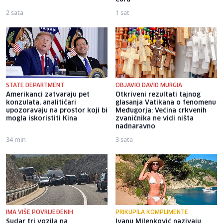
2 sata
1 sat
STATE DEPARTMENT
OBJAVIO DAVID MURGIA
Amerikanci zatvaraju pet
Otkriveni rezultati tajnog
konzulata, analitičari
glasanja Vatikana o fenomenu
upozoravaju na prostor koji bi
Međugorja: Većina crkvenih
mogla iskoristiti Kina
zvaničnika ne vidi ništa
nadnaravno
34 min
3 sata
IMA VIŠE POVRIJEĐENIH
PRIKUPILA KOMPLIMENTE
Sudar tri vozila na
Ivanu Milenković nazivaju