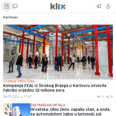
Karlovac
17.000 M² PROSTORA
Kompanija FEAL iz Širokog Brijega u Karlovcu otvorila
fabriku vrijednu 32 miliona eura
09.05.2025. u 11:27
13
36
ZASTRAŠUJUĆI DETALJI
Hrvatska: Ubio ženu, zapalio stan, a onda
se automobilom zabio u betonski zid