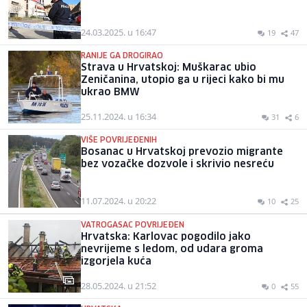
24.03.2025. u 16:47
19
47
RANIJE GA DROGIRAO
Strava u Hrvatskoj: Muškarac ubio
Zeničanina, utopio ga u rijeci kako bi mu
ukrao BMW
25.11.2024. u 16:34
31
6
VIŠE POVRIJEĐENIH
Bosanac u Hrvatskoj prevozio migrante
bez vozačke dozvole i skrivio nesreću
11.07.2024. u 20:22
10
25
VATROGASAC POVRIJEĐEN
Hrvatska: Karlovac pogodilo jako
nevrijeme s ledom, od udara groma
izgorjela kuća
28.05.2024. u 21:52
0
55