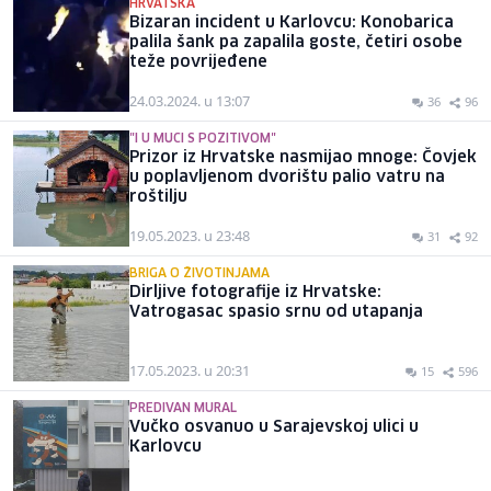
HRVATSKA
Bizaran incident u Karlovcu: Konobarica
palila šank pa zapalila goste, četiri osobe
teže povrijeđene
24.03.2024. u 13:07
36
96
"I U MUCI S POZITIVOM"
Prizor iz Hrvatske nasmijao mnoge: Čovjek
u poplavljenom dvorištu palio vatru na
roštilju
19.05.2023. u 23:48
31
92
BRIGA O ŽIVOTINJAMA
Dirljive fotografije iz Hrvatske:
Vatrogasac spasio srnu od utapanja
17.05.2023. u 20:31
15
596
PREDIVAN MURAL
Vučko osvanuo u Sarajevskoj ulici u
Karlovcu