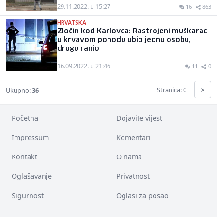
29.11.2022. u 15:27
16
863
HRVATSKA
Zločin kod Karlovca: Rastrojeni muškarac
u krvavom pohodu ubio jednu osobu,
drugu ranio
16.09.2022. u 21:46
11
0
>
Stranica: 0
Ukupno:
36
Početna
Dojavite vijest
Impressum
Komentari
Kontakt
O nama
Oglašavanje
Privatnost
Sigurnost
Oglasi za posao