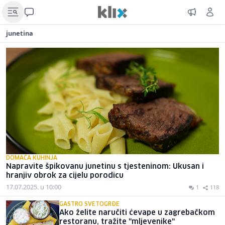
junetina
DOMAĆA KUHINJA
Napravite špikovanu junetinu s tjesteninom: Ukusan i
hranjiv obrok za cijelu porodicu
17.07.2025. u 10:00
1
118
GASTRO SVETOGRĐE
Ako želite naručiti ćevape u zagrebačkom
restoranu, tražite "mljevenike"