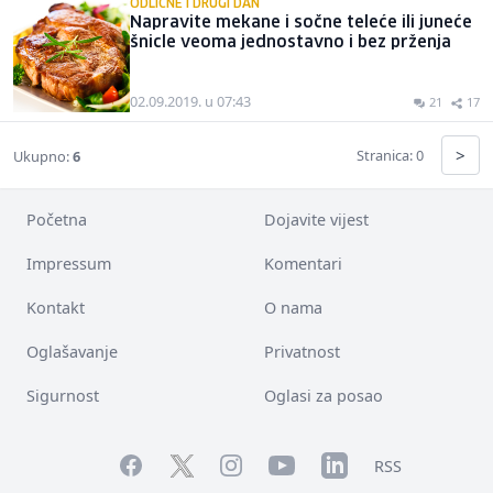
ODLIČNE I DRUGI DAN
Napravite mekane i sočne teleće ili juneće
šnicle veoma jednostavno i bez prženja
02.09.2019. u 07:43
21
17
>
Stranica: 0
Ukupno:
6
Početna
Dojavite vijest
Impressum
Komentari
Kontakt
O nama
Oglašavanje
Privatnost
Sigurnost
Oglasi za posao
Facebook
YouTube
LinkedIn
Twitter
Instagram
RSS