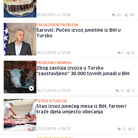
30.09.2021. u 13:54
201
786
PREVAZIĐENI PROBLEMI
Šarović: Počeo izvoz junetine iz BiH u
Tursku
16.12.2019. u 12:54
5
64
PROBLEMI FARMERA
Zbog zastoja izvoza u Tursku
"zaustavljeno" 30.000 tovnih junadi u BiH
04.11.2019. u 15:16
15
12
TEŠKA SITUACIJA
Stao izvoz junećeg mesa iz BiH, farmeri
traže djela umjesto obećanja
23.10.2019. u 09:23
15
0