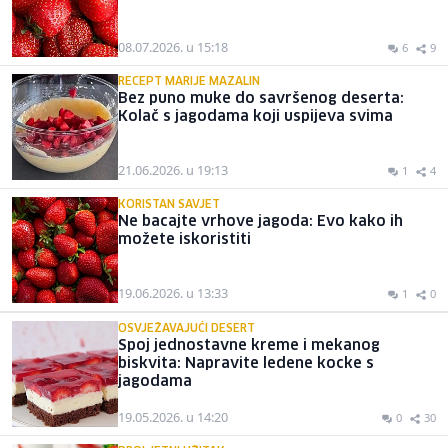
08.07.2026. u 15:18
6
9
RECEPT MARIJE MAZALIN
Bez puno muke do savršenog deserta:
Kolač s jagodama koji uspijeva svima
21.06.2026. u 19:13
1
4
KORISTAN SAVJET
Ne bacajte vrhove jagoda: Evo kako ih
možete iskoristiti
19.06.2026. u 13:33
1
0
OSVJEŽAVAJUĆI DESERT
Spoj jednostavne kreme i mekanog
biskvita: Napravite ledene kocke s
jagodama
19.05.2026. u 14:20
0
30