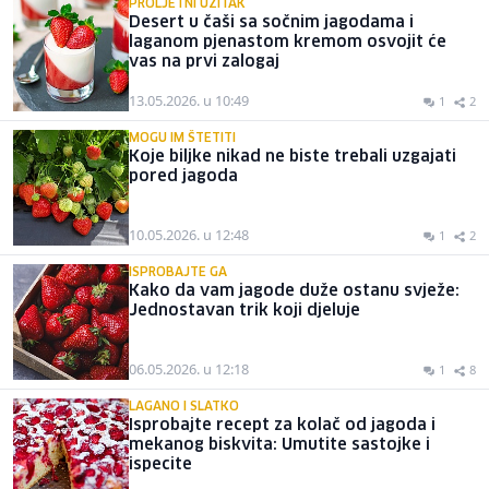
PROLJETNI UŽITAK
Desert u čaši sa sočnim jagodama i
laganom pjenastom kremom osvojit će
vas na prvi zalogaj
13.05.2026. u 10:49
1
2
MOGU IM ŠTETITI
Koje biljke nikad ne biste trebali uzgajati
pored jagoda
10.05.2026. u 12:48
1
2
ISPROBAJTE GA
Kako da vam jagode duže ostanu svježe:
Jednostavan trik koji djeluje
06.05.2026. u 12:18
1
8
LAGANO I SLATKO
Isprobajte recept za kolač od jagoda i
mekanog biskvita: Umutite sastojke i
ispecite