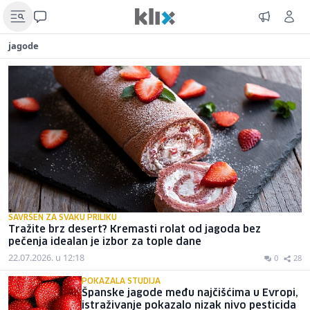
jagode
SAVRŠEN ZA SVAKU PRILIKU
Tražite brz desert? Kremasti rolat od jagoda bez
pečenja idealan je izbor za tople dane
22.07.2026. u 12:18
0
28
POKAZALA STUDIJA
Španske jagode među najčišćima u Evropi,
istraživanje pokazalo nizak nivo pesticida