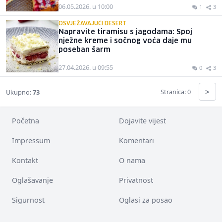
06.05.2026. u 10:00
1
3
OSVJEŽAVAJUĆI DESERT
Napravite tiramisu s jagodama: Spoj
nježne kreme i sočnog voća daje mu
poseban šarm
27.04.2026. u 09:55
0
3
>
Stranica: 0
Ukupno:
73
Početna
Dojavite vijest
Impressum
Komentari
Kontakt
O nama
Oglašavanje
Privatnost
Sigurnost
Oglasi za posao