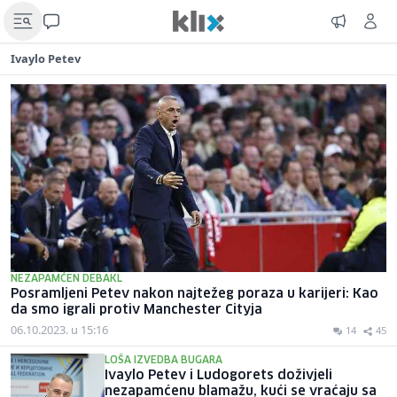
Ivaylo Petev
NEZAPAMĆEN DEBAKL
Posramljeni Petev nakon najtežeg poraza u karijeri: Kao
da smo igrali protiv Manchester Cityja
06.10.2023. u 15:16
14
45
LOŠA IZVEDBA BUGARA
Ivaylo Petev i Ludogorets doživjeli
nezapamćenu blamažu, kući se vraćaju sa