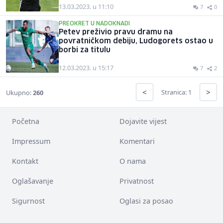
13.03.2023. u 11:10
7
0
PREOKRET U NADOKNADI
Petev preživio pravu dramu na
povratničkom debiju, Ludogorets ostao u
borbi za titulu
12.03.2023. u 15:17
7
2
<
>
Stranica: 1
Ukupno:
260
Početna
Dojavite vijest
Impressum
Komentari
Kontakt
O nama
Oglašavanje
Privatnost
Sigurnost
Oglasi za posao