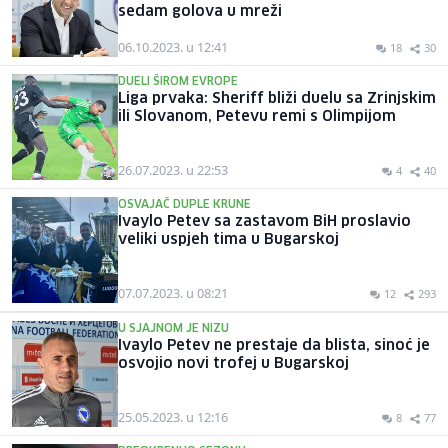
sedam golova u mreži
06.10.2023. u 12:41
18
30
DUELI ŠIROM EVROPE
Liga prvaka: Sheriff bliži duelu sa Zrinjskim
ili Slovanom, Petevu remi s Olimpijom
26.07.2023. u 22:53
4
40
OSVAJAČ DUPLE KRUNE
Ivaylo Petev sa zastavom BiH proslavio
veliki uspjeh tima u Bugarskoj
07.07.2023. u 08:21
12
293
U SJAJNOM JE NIZU
Ivaylo Petev ne prestaje da blista, sinoć je
osvojio novi trofej u Bugarskoj
25.05.2023. u 12:16
8
77