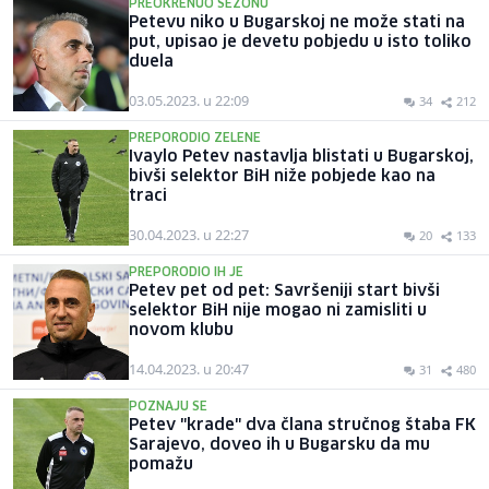
PREOKRENUO SEZONU
Petevu niko u Bugarskoj ne može stati na
put, upisao je devetu pobjedu u isto toliko
duela
03.05.2023. u 22:09
34
212
PREPORODIO ZELENE
Ivaylo Petev nastavlja blistati u Bugarskoj,
bivši selektor BiH niže pobjede kao na
traci
30.04.2023. u 22:27
20
133
PREPORODIO IH JE
Petev pet od pet: Savršeniji start bivši
selektor BiH nije mogao ni zamisliti u
novom klubu
14.04.2023. u 20:47
31
480
POZNAJU SE
Petev "krade" dva člana stručnog štaba FK
Sarajevo, doveo ih u Bugarsku da mu
pomažu