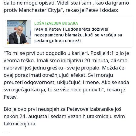
da to ne mogu opisati. Videli ste i sami, kao da igramo
protiv Manchester Cityja", rekao je Petev i dodao:
LOŠA IZVEDBA BUGARA
Ivaylo Petev i Ludogorets doživjeli
nezapamćenu blamažu, kući se vraćaju sa
sedam golova u mreži
"To mi se prvi put dogodilo u karijeri. Poslije 4:1 bilo je
veoma teško. Imali smo inicijativu 20 minuta, ali smo
napravili još jednu grešku i sve je propalo. Možda će
ovaj poraz imati otrežnjujući efekat. Svi moraju
preuzeti odgovornost, uključujući i mene. Ako se sada
svi osjećaju kao ja, to se više neće ponoviti", rekao je
Petev.
Bio je ovo prvi neuspjeh za Petevove izabranike još
nakon 24. augusta i sedam vezanih utakmica u svim
takmičenjima.