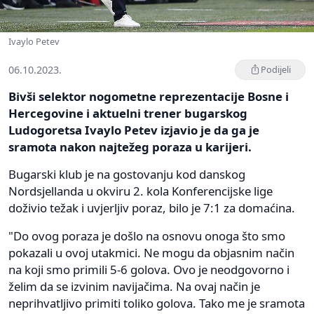
Ivaylo Petev
06.10.2023.
Podijeli
Bivši selektor nogometne reprezentacije Bosne i
Hercegovine i aktuelni trener bugarskog
Ludogoretsa Ivaylo Petev izjavio je da ga je
sramota nakon najtežeg poraza u karijeri.
Bugarski klub je na gostovanju kod danskog
Nordsjellanda u okviru 2. kola Konferencijske lige
doživio težak i uvjerljiv poraz, bilo je 7:1 za domaćina.
"Do ovog poraza je došlo na osnovu onoga što smo
pokazali u ovoj utakmici. Ne mogu da objasnim način
na koji smo primili 5-6 golova. Ovo je neodgovorno i
želim da se izvinim navijačima. Na ovaj način je
neprihvatljivo primiti toliko golova. Tako me je sramota