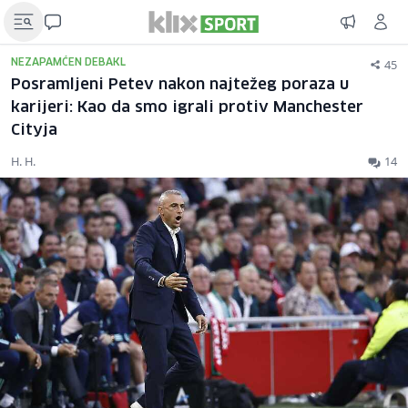
45
NEZAPAMĆEN DEBAKL
Posramljeni Petev nakon najtežeg poraza u
karijeri: Kao da smo igrali protiv Manchester
Cityja
H. H.
14