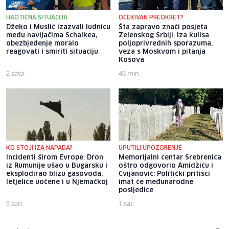
HAOTIČNA SITUACIJA
OČEKIVAN PREOKRET?
Džeko i Muslić izazvali ludnicu
Šta zapravo znači posjeta
među navijačima Schalkea,
Zelenskog Srbiji: Iza kulisa
obezbjeđenje moralo
poljoprivrednih sporazuma,
reagovati i smiriti situaciju
veza s Moskvom i pitanja
Kosova
2 sata
46 min
KO STOJI IZA NAPADA?
UPUTILI UPOZORENJE
Incidenti širom Evrope: Dron
Memorijalni centar Srebrenica
iz Rumunije ušao u Bugarsku i
oštro odgovorio Amidžiću i
eksplodirao blizu gasovoda,
Cvijanović: Politički pritisci
letjelice uočene i u Njemačkoj
imat će međunarodne
posljedice
5 sati
1 sat