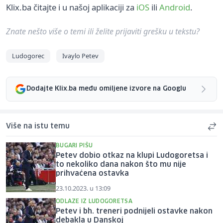
Klix.ba čitajte i u našoj aplikaciji za
iOS
ili
Android
.
Znate nešto više o temi ili želite prijaviti grešku u tekstu?
Ludogorec
Ivaylo Petev
Dodajte Klix.ba među omiljene izvore na Googlu
Više na istu temu
BUGARI PIŠU
Petev dobio otkaz na klupi Ludogoretsa i
to nekoliko dana nakon što mu nije
prihvaćena ostavka
23.10.2023. u 13:09
ODLAZE IZ LUDOGORETSA
Petev i bh. treneri podnijeli ostavke nakon
debakla u Danskoj