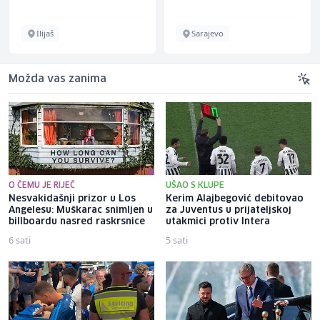
Ilijaš
Sarajevo
Možda vas zanima
O ČEMU JE RIJEČ
UŠAO S KLUPE
Nesvakidašnji prizor u Los
Kerim Alajbegović debitovao
Angelesu: Muškarac snimljen u
za Juventus u prijateljskoj
billboardu nasred raskrsnice
utakmici protiv Intera
6 sati
5 sati