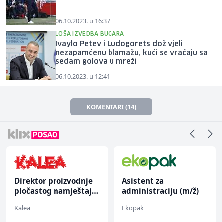
06.10.2023. u 16:37
LOŠA IZVEDBA BUGARA
Ivaylo Petev i Ludogorets doživjeli
nezapamćenu blamažu, kući se vraćaju sa
sedam golova u mreži
06.10.2023. u 12:41
KOMENTARI (14)
Direktor proizvodnje
Asistent za
pločastog namještaja
administraciju (m/ž)
(m/ž)
Kalea
Ekopak