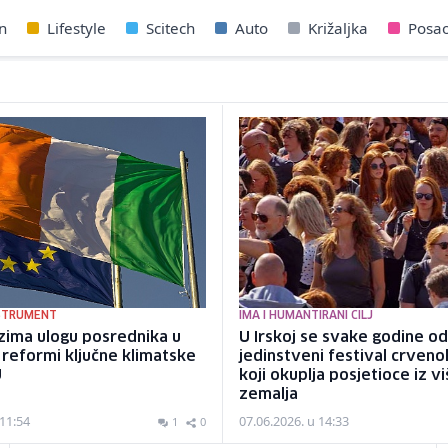
n
Lifestyle
Scitech
Auto
Križaljka
Posa
NSTRUMENT
IMA I HUMANTIRANI CILJ
zima ulogu posrednika u
U Irskoj se svake godine o
 reformi ključne klimatske
jedinstveni festival crvenok
U
koji okuplja posjetioce iz v
zemalja
 11:54
07.06.2026. u 14:33
1
0