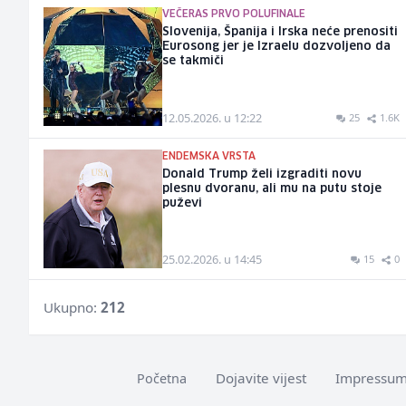
VEČERAS PRVO POLUFINALE
Slovenija, Španija i Irska neće prenositi
Eurosong jer je Izraelu dozvoljeno da
se takmiči
12.05.2026. u 12:22
25
1.6K
ENDEMSKA VRSTA
Donald Trump želi izgraditi novu
plesnu dvoranu, ali mu na putu stoje
puževi
25.02.2026. u 14:45
15
0
Ukupno:
212
Dojavite vijest
Impressu
Početna