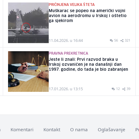
PRIČINJENA VELIKA ŠTETA
Muškarac se popeo na američki vojni
avion na aerodromu u Irskoj i oštetio
ga sjekirom
11.04.2026. u 16:44
56
321
PRAVNA PREKRETNICA
Jeste li znali: Prvi razvod braka u
Irskoj ozvaničen je na današnji dan
1997. godine, do tada je bio zabranjen
17.01.2026. u 13:15
12
39
m
Komentari
Kontakt
O nama
Oglašavanje
P