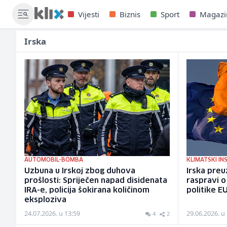
Vijesti
Biznis
Sport
Magazi
Irska
AUTOMOBIL-BOMBA
KLIMATSKI I
Uzbuna u Irskoj zbog duhova
Irska preu
prošlosti: Spriječen napad disidenata
raspravi o
IRA-e, policija šokirana količinom
politike E
eksploziva
24.07.2026. u 13:59
29.06.2026. u
4
2