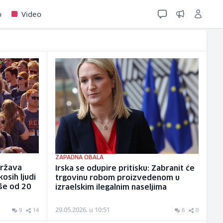
o
Video
ZAPADNA OBALA
država
Irska se odupire pritisku: Zabranit će
osih ljudi
trgovinu robom proizvedenom u
iše od 20
izraelskim ilegalnim naseljima
29.05.2026. u 10:51
9
14
6
0