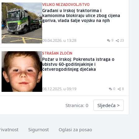
VELIKO NEZADOVOLJSTVO
Građani u Irskoj traktorima i
kamionima blokiraju ulice zbog cijena
goriva, vlada šalje vojsku na njih
09.04.2026. u 13:28
9
23
STRAŠAN ZLOČIN
Požar u Irskoj: Pokrenuta istraga o
ubistvu 60-godišnjakinje i
četverogodišnjeg dječaka
08.12.2025. u 09:19
0
8
Stranica: 0
Sljedeća
>
rivatnost
Sigurnost
Oglasi za posao