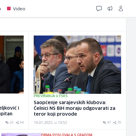
o
Video
PREVIRANJA U FSKS
u
Saopćenje sarajevskih klubova:
jković i
Čelnici NS BiH moraju odgovarati za
upitan
teror koji provode
16.01.2025. u 10:52
23
64
47
35
FIRMA POSLOVALA S GRADOM