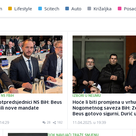
n
Lifestyle
Scitech
Auto
Križaljka
Posa
 NS FBIH
IZBORI U NEUMU
otpredsjednici NS BiH: Beus
Hoće li biti promjena u vrh
bili nove mandate
Nogometnog saveza BiH: Zel
Beus gotovo sigurni, Durić 
 14:29
11.04.2025. u 19:39
28
182
DOK NAVIJAČI TRAŽE SMJENU