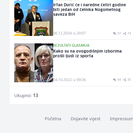
Irfan Durić će i naredne četiri godine
biti jedan od čelnika Nogometnog
saveza BiH
06.12.2024. u 20:07
37
74
REZULTATI GLASANJA
Kako su na ovogodišnjim izborima
prošli ljudi iz sporta
04.10.2022. u 09:36
54
35
Ukupno:
13
Dojavite vijest
Impressu
Početna