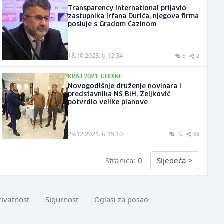
Transparency International prijavio
zastupnika Irfana Durića, njegova firma
posluje s Gradom Cazinom
18.10.2023. u 12:34
6
2
KRAJ 2021. GODINE
Novogodišnje druženje novinara i
predstavnika NS BiH, Zeljković
potvrdio velike planove
29.12.2021. u 15:10
10
66
Stranica: 0
Sljedeća
>
rivatnost
Sigurnost
Oglasi za posao