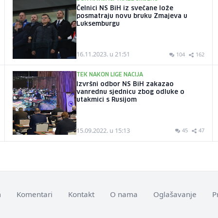
Čelnici NS BiH iz svečane lože
posmatraju novu bruku Zmajeva u
Luksemburgu
16.11.2023. u 21:51
104
162
TEK NAKON LIGE NACIJA
Izvršni odbor NS BiH zakazao
vanrednu sjednicu zbog odluke o
utakmici s Rusijom
15.09.2022. u 15:13
45
47
m
Komentari
Kontakt
O nama
Oglašavanje
P