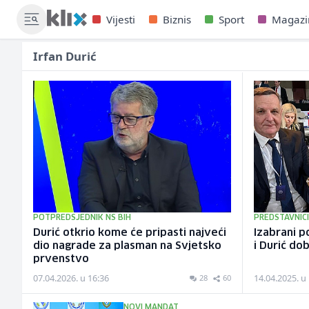
Vijesti
Biznis
Sport
Magazi
Irfan Durić
POTPREDSJEDNIK NS BIH
PREDSTAVNICI
Durić otkrio kome će pripasti najveći
Izabrani p
dio nagrade za plasman na Svjetsko
i Durić do
prvenstvo
07.04.2026. u 16:36
14.04.2025. u
28
60
NOVI MANDAT